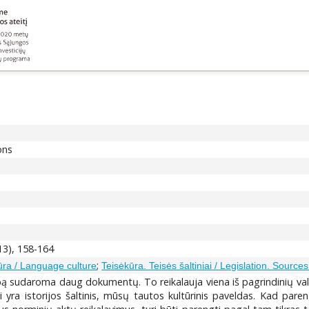
ons
13), 158-164
;
ūra / Language culture
Teisėkūra. Teisės šaltiniai / Legislation. Sources
bą sudaroma daug dokumentų. To reikalauja viena iš pagrindinių va
 yra istorijos šaltinis, mūsų tautos kultūrinis paveldas. Kad pare