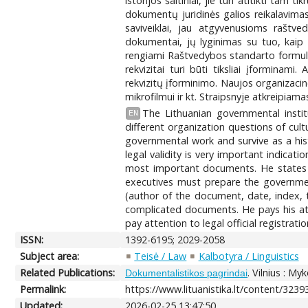
istorijos šaltiniai, jie turi atitikti ta
dokumentų juridinės galios reikalavima
saviveiklai, jau atgyvenusioms raštve
dokumentai, jų lyginimas su tuo, kai
rengiami Raštvedybos standarto formuliar
rekvizitai turi būti tiksliai įforminam
rekvizitų įforminimo. Naujos organizacin
mikrofilmui ir kt. Straipsnyje atkreipia
The Lithuanian governmental instit
EN
different organization questions of cu
governmental work and survive as a his
legal validity is very important indicat
most important documents. He states t
executives must prepare the government
(author of the document, date, index, 
complicated documents. He pays his att
pay attention to legal official registrat
ISSN:
1392-6195; 2029-2058
Subject area:
Teisė / Law
Kalbotyra / Linguistics
Related Publications:
. Vilnius : M
Dokumentalistikos pagrindai
Permalink:
https://www.lituanistika.lt/content/3239
Updated:
2026-02-25 13:47:50