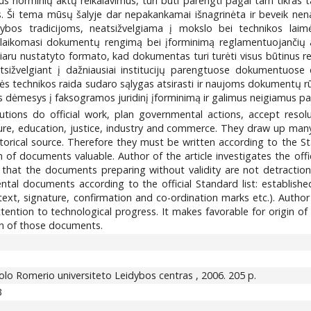
m tikrus norminių aktų reikalavimus, turi būti parengti pagal tam tik
s. Ši tema mūsų šalyje dar nepakankamai išnagrinėta ir beveik ne
dybos tradicijoms, neatsižvelgiama į mokslo bei technikos laimėj
p laikomasi dokumentų rengimą bei įforminimą reglamentuojančių
u nustatyto formato, kad dokumentas turi turėti visus būtinus rekvi
i. Atsižvelgiant į dažniausiai institucijų parengtuose dokumentuos
ės technikos raida sudaro sąlygas atsirasti ir naujoms dokumentų rūš
mas dėmesys į faksogramos juridinį įforminimą ir galimus neigiamus pa
utions do official work, plan governmental actions, accept resol
lture, education, justice, industry and commerce. They draw up ma
torical source. Therefore they must be written according to the 
ion of documents valuable. Author of the article investigates the of
hat the documents preparing without validity are not detraction 
al documents according to the official Standard list: established
text, signature, confirmation and co-ordination marks etc.). Autho
ention to technological progress. It makes favorable for origin 
ion of those documents.
ykolo Romerio universiteto Leidybos centras , 2006. 205 p.
3