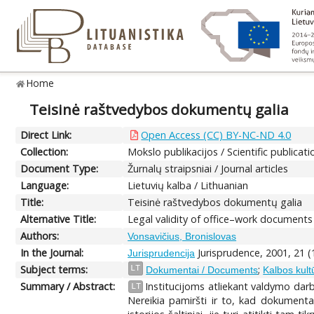
Home
Teisinė raštvedybos dokumentų galia
Direct Link:
Open Access (CC) BY-NC-ND 4.0
Collection:
Mokslo publikacijos / Scientific publicati
Document Type:
Žurnalų straipsniai / Journal articles
Language:
Lietuvių kalba / Lithuanian
Title:
Teisinė raštvedybos dokumentų galia
Alternative Title:
Legal validity of office–work documents
Authors:
Vonsavičius, Bronislovas
In the Journal:
Jurisprudence, 2001, 21 (
Jurisprudencija
Subject terms:
;
LT
Dokumentai / Documents
Kalbos kult
Summary / Abstract:
Institucijoms atliekant valdymo dar
LT
Nereikia pamiršti ir to, kad dokumentai