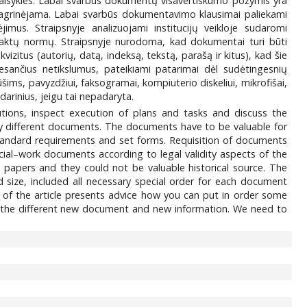
ras taisykles. Labai svarbus dokumentų visavertiškumo požymis yra
nagrinėjama. Labai svarbūs dokumentavimo klausimai paliekami
imus. Straipsnyje analizuojami institucijų veikloje sudaromi
 aktų normų. Straipsnyje nurodoma, kad dokumentai turi būti
zitus (autorių, datą, indeksą, tekstą, parašą ir kitus), kad šie
e esančius netikslumus, pateikiami patarimai dėl sudėtingesnių
ims, pavyzdžiui, faksogramai, kompiuterio diskeliui, mikrofišai,
darinius, jeigu tai nepadaryta.
utions, inspect execution of plans and tasks and discuss the
ny different documents. The documents have to be valuable for
Standard requirements and set forms. Requisition of documents
ficial–work documents according to legal validity aspects of the
papers and they could not be valuable historical source. The
 size, included all necessary special order for each document
r of the article presents advice how you can put in order some
of the different new document and new information. We need to