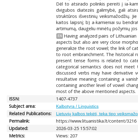
Dėl to atsirado polinkis pereiti į ia-k
dvigubos diatezės galimybė, gali atsira
struktūros išvestinių veiksmažodžių. Jie
kaitos laipsnį; b) a-kamieniai su bendrati
artimumą, daugeliu minėtų požymių jos s
Having analyzed pairs of Lithuanian
EN
aspects but also are very close morph
generalize the root vowel; the link of 
to root embranchment. The historical ro
present tense forms is related to cate
categorical semantics does not meet t
discussed verbs may have derivative ve
resultative meaning containing a vanis
containing another level of vowel chang
most of the above mentioned aspects.
ISSN:
1407-4737
Subject area:
Kalbotyra / Linguistics
Related Publications:
Lietuvių kalbos tekėti, teka tipo veiksmažo
Permalink:
https://www.lituanistika.lt/content/3216
Updated:
2026-03-25 15:57:02
Metrics:
Views: 207