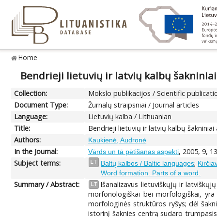
Home
Bendrieji lietuvių ir latvių kalbų šakninia
Collection:
Mokslo publikacijos / Scientific publicati
Document Type:
Žurnalų straipsniai / Journal articles
Language:
Lietuvių kalba / Lithuanian
Title:
Bendrieji lietuvių ir latvių kalbų šakninia
Authors:
Kaukienė, Audronė
In the Journal:
, 2005, 9, 1
Vārds un tā pētišanas aspekti
Subject terms:
;
LT
Baltų kalbos / Baltic languages
Kirčia
Word formation. Parts of a word.
Summary / Abstract:
Išanalizavus lietuviškųjų ir latvišk
LT
morfonologiškai bei morfologiškai, yra
morfologinės struktūros ryšys; dėl šak
istorinį šaknies centrą sudaro trumpasi