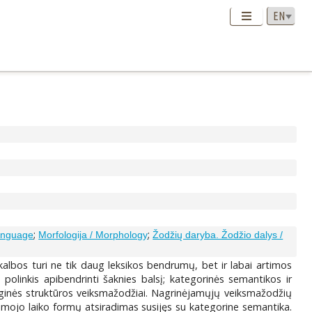
;
;
language
Morfologija / Morphology
Žodžių daryba. Žodžio dalys /
 kalbos turi ne tik daug leksikos bendrumų, bet ir labai artimos
polinkis apibendrinti šaknies balsį; kategorinės semantikos ir
loginės struktūros veiksmažodžiai. Nagrinėjamųjų veiksmažodžių
samojo laiko formų atsiradimas susijęs su kategorine semantika.