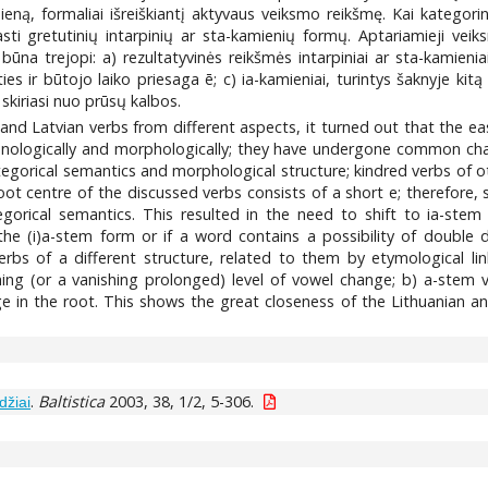
amieną, formaliai išreiškiantį aktyvaus veiksmo reikšmę. Kai kategor
sti gretutinių intarpinių ar sta-kamienių formų. Aptariamieji veiksm
 būna trejopi: a) rezultatyvinės reikšmės intarpiniai ar sta-kamienia
es ir būtojo laiko priesaga ē; c) ia-kamieniai, turintys šaknyje kitą b
kiriasi nuo prūsų kalbos.
 and Latvian verbs from different aspects, it turned out that the 
onologically and morphologically; they have undergone common ch
categorical semantics and morphological structure; kindred verbs of
ot centre of the discussed verbs consists of a short e; therefore, s
gorical semantics. This resulted in the need to shift to ia-stem
he (i)a-stem form or if a word contains a possibility of double 
rbs of a different structure, related to them by etymological lin
hing (or a vanishing prolonged) level of vowel change; b) a-stem v
e in the root. This shows the great closeness of the Lithuanian an
.
Baltistica
2003, 38, 1/2, 5-306.
džiai