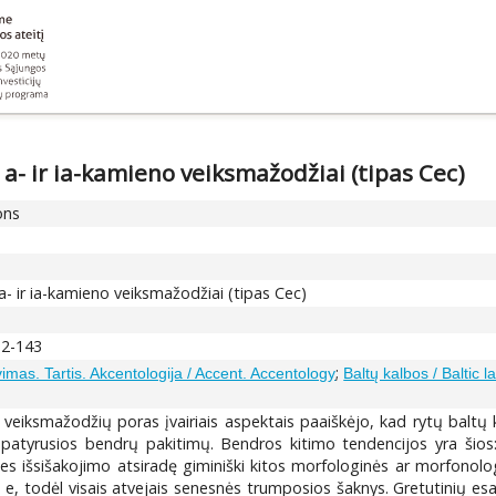
i a- ir ia-kamieno veiksmažodžiai (tipas Cec)
ons
i a- ir ia-kamieno veiksmažodžiai (tipas Cec)
32-143
;
vimas. Tartis. Akcentologija / Accent. Accentology
Baltų kalbos / Baltic 
ųjų veiksmažodžių poras įvairiais aspektais paaiškėjo, kad rytų baltų
 patyrusios bendrų pakitimų. Bendros kitimo tendencijos yra šios: 
nies išsišakojimo atsiradę giminiški kitos morfologinės ar morfono
s e, todėl visais atvejais senesnės trumposios šaknys. Gretutinių e