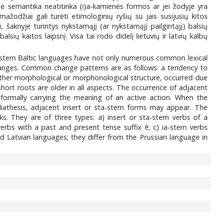
inė semantika neatitinka (i)a-kamienės formos ar jei žodyje yra
ažodžiai gali turėti etimologinių ryšių su jais susijusių kitos
i, šaknyje turintys nykstamąjį (ar nykstamąjį pailgintąjį) balsių
alsių kaitos laipsnį. Visa tai rodo didelį lietuvių ir latvių kalbų
eastern Baltic languages have not only numerous common lexical
anges. Common change patterns are as follows: a tendency to
 other morphological or morphonological structure, occurred due
hort roots are older in all aspects. The occurrence of adjacent
 formally carrying the meaning of an active action. When the
diathesis, adjacent insert or sta-stem forms may appear. The
ks. They are of three types: a) insert or sta-stem verbs of a
erbs with a past and present tense suffix ē; c) ia-stem verbs
d Latvian languages; they differ from the Prussian language in