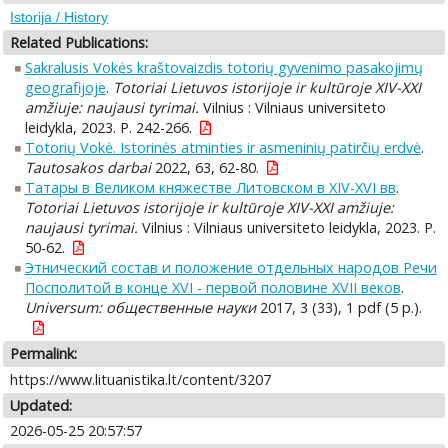
Istorija / History
Related Publications:
Sakralusis Vokės kraštovaizdis totorių gyvenimo pasakojimų
geografijoje
.
Totoriai Lietuvos istorijoje ir kultūroje XIV-XXI
amžiuje: naujausi tyrimai.
Vilnius : Vilniaus universiteto
leidykla, 2023. P. 242-266.
Totorių Vokė. Istorinės atminties ir asmeninių patirčių erdvė
.
Tautosakos darbai
2022, 63, 62-80.
Татары в Великом княжестве Литовском в XIV-XVI вв
.
Totoriai Lietuvos istorijoje ir kultūroje XIV-XXI amžiuje:
naujausi tyrimai.
Vilnius : Vilniaus universiteto leidykla, 2023. P.
50-62.
Этнический состав и положение отдельных народов Речи
Посполитой в конце XVI - первой половине XVII веков
.
Universum: общественные науки
2017, 3 (33), 1 pdf (5 p.).
Permalink:
https://www.lituanistika.lt/content/3207
Updated:
2026-05-25 20:57:57