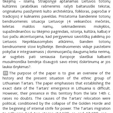
tikėjimą – islamą. Straipsnyje aptariamas Lietuvos totorių
kultūrinis (arabiškais rašmenimis rašyti baltarusiški tekstai,
originalumu pasižyminti kulto architektūra, folkloras, papročiai ir
tradicijos) ir kulinarinis paveldas. Pristatoma šiandieninė totorių
bendruomenės situacija Lietuvoje (4 veikiančios mečetės,
keletas maldos namų, sekmadieninės mokyklos,
supažindinančios su tikėjimo pagrindais, istorija, kultūra, kalba) ir
tuo pačiu akcentuojama, kad pergyvenusi savotišką pakilimą po
Lietuvos Nepriklausomybės atkūrimo, šiandien totorių
bendruomenė stovi kryžkelėje. Bendruomenės viduje pastebimi
pokyčiai ir integravimasis į dominuojančią daugumą kelia nerimą,
ar sugebės pati seniausia Europoje slaviškai kalbanti
musulmoniška bendrija išsaugoti savo etninį išskirtinumą ar jos
laukia išnykimas?.
The purpose of the paper is to give an overview of the
EN
history and the present situation of the ethnic group of
Lithuanian Tartars. The paper emphasises that establishing the
exact date of the Tartars’ emergence in Lithuania is difficult.
However, their presence in this territory from the late 14th c.
raises no doubts. The causes of the Tartars' relocation were
political, conditioned by the collapse of the Golden Horde and
the beginning of internal strife for power. The Tartars migration