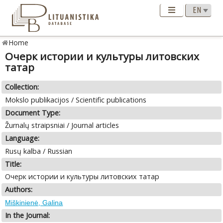
Home
Очерк истории и культуры литовских
татар
Collection:
Mokslo publikacijos / Scientific publications
Document Type:
Žurnalų straipsniai / Journal articles
Language:
Rusų kalba / Russian
Title:
Очерк истории и культуры литовских татар
Authors:
Miškinienė, Galina
In the Journal: