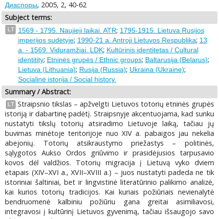
, 2005, 2, 40-62
Диаспоры
Subject terms:
;
LT
1569 - 1795. Naujieji laikai. ATR
1795-1915. Lietuva Rusijos
;
;
imperijos sudėtyje
1990-21 a. Antroji Lietuvos Respublika
13
;
a. - 1569. Viduramžiai. LDK
Kultūrinis identitetas / Cultural
;
;
;
identitity
Etninės grupės / Ethnic groups
Baltarusija (Belarus)
;
;
;
Lietuva (Lithuania)
Rusija (Russia)
Ukraina (Ukraine)
Socialinė istorija / Social history.
Summary / Abstract:
Straipsnio tikslas – apžvelgti Lietuvos totorių etninės grupės
LT
istoriją ir dabartinę padėtį. Straipsnyje akcentuojama, kad sunku
nustatyti tikslų totorių atsiradimo Lietuvoje laiką, tačiau jų
buvimas minėtoje teritorijoje nuo XIV a. pabaigos jau nekelia
abejonių. Totorių atsikraustymo priežastys – politinės,
sąlygotos Aukso Ordos griūvimo ir prasidėjusios tarpusavio
kovos dėl valdžios. Totorių migracija į Lietuvą vyko dviem
etapais (XIV–XVI a., XVII–XVIII a.) – juos nustatyti padeda ne tik
istoriniai šaltiniai, bet ir lingvistinė literatūrinio palikimo analizė,
kai kurios totorių tradicijos. Kai kuriais požiūriais nevienalytė
bendruomenė kalbiniu požiūriu gana greitai asimiliavosi,
integravosi į kultūrinį Lietuvos gyvenimą, tačiau išsaugojo savo