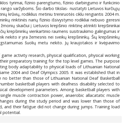
iklos tyrimai, fizinio parengtumo, fizinio darbingumo ir funkcinio
 rango varžyboms. Šio darbo tikslas- nustatyti Lietuvos kurčiųjų
zinių krūvių, rodiklius metiniu treniruotės ciklu rengiantis 2004 m.
kų rinktinės narių fizinio išsivystymo rodikliai nebuvo geresni
žmonių skaičiui į Lietuvos krepšinio rinktinę atrinkti krepšininkai
rinčių krepšininkų vienkartinio raumens susitraukimo galingumas ir
k nekito ir yra žemesnis nei sveikų krepšininkų. Šių krepšininkų
argstamumas šuolių metu nekito. Jų kraujotakos ir kvėpavimo
 game activity research, physical qualification, physical working
 their preparatory training for the top level games. The purpose
ating body adaptability to physical loads of Lithuanian National
Game 2004 and Deaf Olympics 2005. It was established that in
 no better than those of Lithuanian National Deaf Basketball
umber basketball players with deafness disability selected to
ysical development parameters. Among basketball players with
single muscle contraction power, anaerobic allacatatic muscle
 changes during the study period and was lower than those of
 and their fatigue did not change during jumps. Training load
l potential.