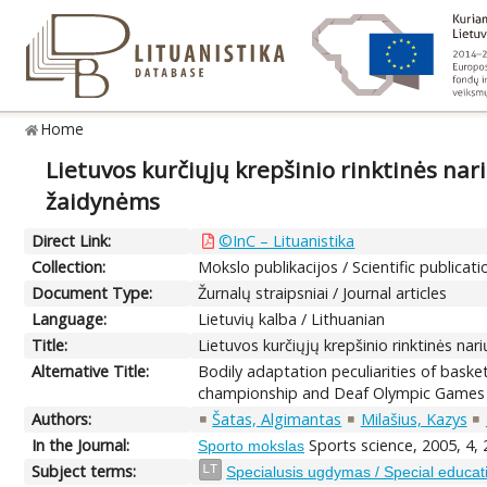
Home
Lietuvos kurčiųjų krepšinio rinktinės na
žaidynėms
Direct Link:
©InC – Lituanistika
Collection:
Mokslo publikacijos / Scientific publicati
Document Type:
Žurnalų straipsniai / Journal articles
Language:
Lietuvių kalba / Lithuanian
Title:
Lietuvos kurčiųjų krepšinio rinktinės n
Alternative Title:
Bodily adaptation peculiarities of baske
championship and Deaf Olympic Games
Authors:
Šatas, Algimantas
Milašius, Kazys
In the Journal:
Sports science, 2005, 4, 
Sporto mokslas
Subject terms:
LT
Specialusis ugdymas / Special educat