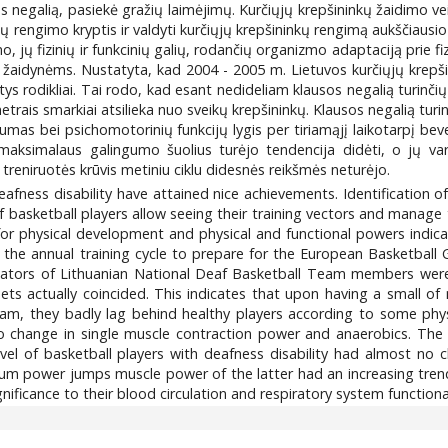
os negalią, pasiekė gražių laimėjimų. Kurčiųjų krepšininkų žaidimo ve
rengimo kryptis ir valdyti kurčiųjų krepšininkų rengimą aukščiausio
ymo, jų fizinių ir funkcinių galių, rodančių organizmo adaptaciją prie fi
žaidynėms. Nustatyta, kad 2004 - 2005 m. Lietuvos kurčiųjų krepšinin
tys rodikliai. Tai rodo, kad esant nedideliam klausos negalią turinčių 
metrais smarkiai atsilieka nuo sveikų krepšininkų. Klausos negalią tu
mas bei psichomotorinių funkcijų lygis per tiriamąjį laikotarpį bevei
maksimalaus galingumo šuolius turėjo tendencija didėti, o jų v
reniruotės krūvis metiniu ciklu didesnės reikšmės neturėjo.
eafness disability have attained nice achievements. Identification of
f basketball players allow seeing their training vectors and manage
rs for physical development and physical and functional powers indic
he annual training cycle to prepare for the European Basketball 
cators of Lithuanian National Deaf Basketball Team members were
s actually coincided. This indicates that upon having a small of n
eam, they badly lag behind healthy players according to some ph
o change in single muscle contraction power and anaerobics. The 
vel of basketball players with deafness disability had almost no
um power jumps muscle power of the latter had an increasing trend,
nificance to their blood circulation and respiratory system functiona