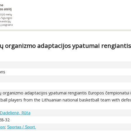
rių organizmo adaptacijos ypatumai rengianti
ons
arių organizmo adaptacijos ypatumai rengiantis Europos čempionatui
tball players from the Lithuanian national basketball team with def
Dadelienė, Rūta
28-32
;
ion
Sportas / Sport.