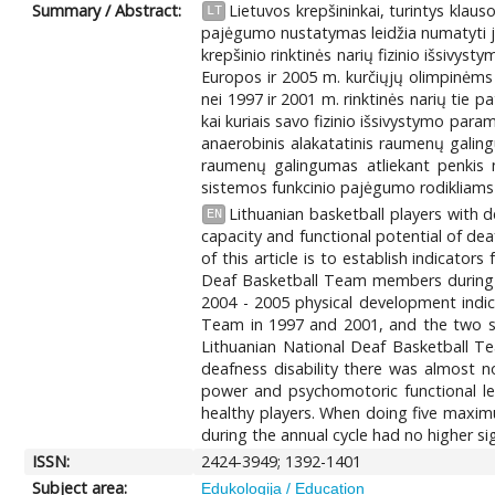
Summary / Abstract:
Lietuvos krepšininkai, turintys klaus
LT
pajėgumo nustatymas leidžia numatyti jų 
krepšinio rinktinės narių fizinio išsivyst
Europos ir 2005 m. kurčiųjų olimpinėms 
nei 1997 ir 2001 m. rinktinės narių tie pa
kai kuriais savo fizinio išsivystymo para
anaerobinis alakatatinis raumenų galingu
raumenų galingumas atliekant penkis 
sistemos funkcinio pajėgumo rodikliams t
Lithuanian basketball players with d
EN
capacity and functional potential of dea
of this article is to establish indicato
Deaf Basketball Team members during t
2004 - 2005 physical development indi
Team in 1997 and 2001, and the two set
Lithuanian National Deaf Basketball T
deafness disability there was almost n
power and psychomotoric functional le
healthy players. When doing five maxim
during the annual cycle had no higher sig
ISSN:
2424-3949; 1392-1401
Subject area:
Edukologija / Education