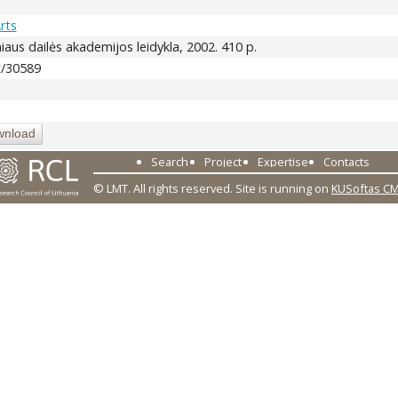
rts
ilniaus dailės akademijos leidykla, 2002. 410 p.
nt/30589
wnload
Search
Project
Expertise
Contacts
© LMT. All rights reserved.
Site is running on
KUSoftas C