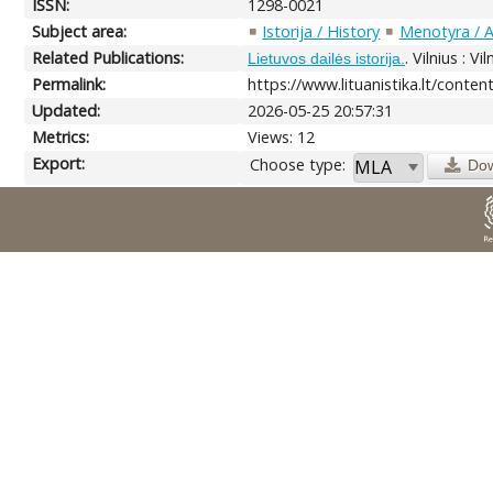
ISSN:
1298-0021
Subject area:
Istorija / History
Menotyra / A
Related Publications:
. Vilnius : V
Lietuvos dailės istorija.
Permalink:
https://www.lituanistika.lt/conte
Updated:
2026-05-25 20:57:31
Metrics:
Views: 12
Export:
Choose type:
Do