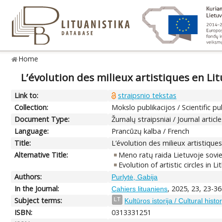
Home
L’évolution des milieux artistiques en Li
Link to:
straipsnio tekstas
Collection:
Mokslo publikacijos / Scientific pu
Document Type:
Žurnalų straipsniai / Journal articl
Language:
Prancūzų kalba / French
Title:
L’évolution des milieux artistique
Alternative Title:
Meno ratų raida Lietuvoje sovie
Evolution of artistic circles in
Authors:
Purlytė, Gabija
In the Journal:
, 2025, 23, 23-36
Cahiers lituaniens
Subject terms:
LT
Kultūros istorija / Cultural histo
ISBN:
0313331251