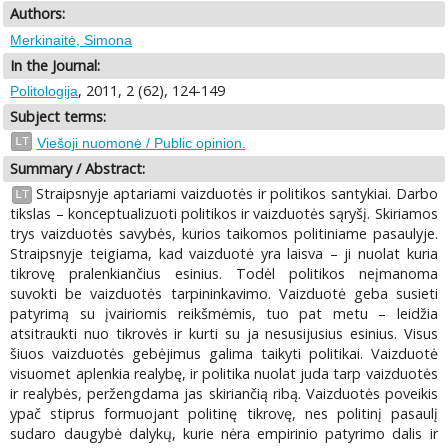
Authors:
Merkinaitė, Simona
In the Journal:
, 2011, 2 (62), 124-149
Politologija
Subject terms:
LT
Viešoji nuomonė / Public opinion.
Summary / Abstract:
Straipsnyje aptariami vaizduotės ir politikos santykiai. Darbo
LT
tikslas – konceptualizuoti politikos ir vaizduotės sąryšį. Skiriamos
trys vaizduotės savybės, kurios taikomos politiniame pasaulyje.
Straipsnyje teigiama, kad vaizduotė yra laisva – ji nuolat kuria
tikrovę pralenkiančius esinius. Todėl politikos neįmanoma
suvokti be vaizduotės tarpininkavimo. Vaizduotė geba susieti
patyrimą su įvairiomis reikšmėmis, tuo pat metu – leidžia
atsitraukti nuo tikrovės ir kurti su ja nesusijusius esinius. Visus
šiuos vaizduotės gebėjimus galima taikyti politikai. Vaizduotė
visuomet aplenkia realybę, ir politika nuolat juda tarp vaizduotės
ir realybės, peržengdama jas skiriančią ribą. Vaizduotės poveikis
ypač stiprus formuojant politinę tikrovę, nes politinį pasaulį
sudaro daugybė dalykų, kurie nėra empirinio patyrimo dalis ir