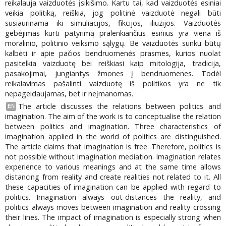
reikalauja vaizduotės įsikišimo. Kartu tai, kad vaizduotės esiniai
veikia politiką, reiškia, jog politinė vaizduotė negali būti
susiaurinama iki simuliacijos, fikcijos, iliuzijos. Vaizduotės
gebėjimas kurti patyrimą pralenkiančius esinius yra viena iš
moralinio, politinio veiksmo sąlygų. Be vaizduotės sunku būtų
kalbėti ir apie pačios bendruomenės prasmes, kurios nuolat
pasitelkia vaizduotę bei reiškiasi kaip mitologija, tradicija,
pasakojimai, jungiantys žmones į bendruomenes. Todėl
reikalavimas pašalinti vaizduotę iš politikos yra ne tik
nepageidaujamas, bet ir neįmanomas.
The article discusses the relations between politics and
EN
imagination. The aim of the work is to conceptualise the relation
between politics and imagination. Three characteristics of
imagination applied in the world of politics are distinguished.
The article claims that imagination is free. Therefore, politics is
not possible without imagination mediation. Imagination relates
experience to various meanings and at the same time allows
distancing from reality and create realities not related to it. All
these capacities of imagination can be applied with regard to
politics. Imagination always out-distances the reality, and
politics always moves between imagination and reality crossing
their lines. The impact of imagination is especially strong when