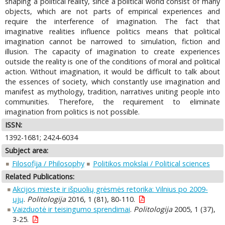
shaping a political reality, since a political world consist of many
objects, which are not parts of empirical experiences and
require the interference of imagination. The fact that
imaginative realities influence politics means that political
imagination cannot be narrowed to simulation, fiction and
illusion. The capacity of imagination to create experiences
outside the reality is one of the conditions of moral and political
action. Without imagination, it would be difficult to talk about
the essences of society, which constantly use imagination and
manifest as mythology, tradition, narratives uniting people into
communities. Therefore, the requirement to eliminate
imagination from politics is not possible.
ISSN:
1392-1681; 2424-6034
Subject area:
Filosofija / Philosophy
Politikos mokslai / Political sciences
Related Publications:
Akcijos mieste ir išpuolių grėsmės retorika: Vilnius po 2009-
ųjų
.
Politologija
2016, 1 (81), 80-110.
Vaizduotė ir teisingumo sprendimai
.
Politologija
2005, 1 (37),
3-25.