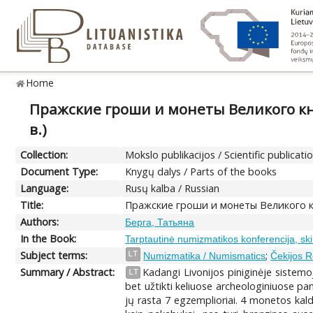
Home
Пражские гроши и монеты Великого кн
в.)
Collection:
Mokslo publikacijos / Scientific publicati
Document Type:
Knygų dalys / Parts of the books
Language:
Rusų kalba / Russian
Title:
Пражские гроши и монеты Великого кн
Authors:
Берга, Татьяна
In the Book:
Tarptautinė numizmatikos konferencija, ski
Subject terms:
;
LT
Numizmatika / Numismatics
Čekijos R
Summary / Abstract:
Kadangi Livonijos piniginėje sistemoj
LT
bet užtikti keliuose archeologiniuose pam
jų rasta 7 egzemplioriai. 4 monetos kald