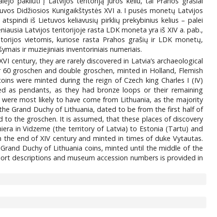
jo pakliūti į Latvijos teritoriją jūros keliu, tai Prahos grašiai
ietuvos Didžiosios Kunigaikštystės XVI a. I pusės monetų Latvijos
tspindi iš Lietuvos keliavusių pirklių prekybinius kelius – palei
niausia Latvijos teritorijoje rasta LDK moneta yra iš XIV a. pab.,
itorijos vietomis, kuriose rasta Prahos grašių ir LDK monetų,
ymais ir muziejiniais inventoriniais numeriais.
VI century, they are rarely discovered in Latvia’s archaeological
 60 groschen and double groschen, minted in Holland, Flemish
ins were minted during the reign of Czech king Charles I (IV)
ed as pendants, as they had bronze loops or their remaining
 were most likely to have come from Lithuania, as the majority
the Grand Duchy of Lithuania, dated to be from the first half of
d to the groschen. It is assumed, that these places of discovery
era in Vidzeme (the territory of Latvia) to Estonia (Tartu) and
m the end of XIV century and minted in times of duke Vytautas.
 Grand Duchy of Lithuania coins, minted until the middle of the
h short descriptions and museum accession numbers is provided in