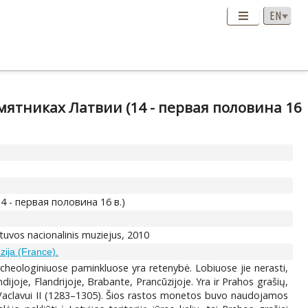
ятниках Латвии (14 - первая половина 16
- первая половина 16 в.)
Lietuvos nacionalinis muziejus, 2010
zija (France).
archeologiniuose paminkluose yra retenybė. Lobiuose jie nerasti,
dijoje, Flandrijoje, Brabante, Prancūzijoje. Yra ir Prahos grašių,
nt Vaclavui II (1283–1305). Šios rastos monetos buvo naudojamos