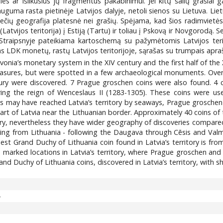
s ar išlikusius jų fragmentus pakabinimui. Jei kitų šalių grašiai galė
dauguma rasta pietinėje Latvijos dalyje, netoli sienos su Lietuva. L
iečių geografija platesnė nei grašių. Spėjama, kad šios radimvietės a
tvijos teritorija) į Estiją (Tartu) ir toliau į Pskovą ir Novgorodą. Se
s. Straipsnyje pateikiama kartoschemą su pažymėtomis Latvijos ter
mas LDK monetų, rastų Latvijos teritorijoje, sąrašas su trumpais apraš
vonia’s monetary system in the XIV century and the first half of the X
sures, but were spotted in a few archaeological monuments. Over
ry were discovered. 7 Prague groschen coins were also found. 4 co
ring the reign of Wenceslaus II (1283-1305). These coins were us
es may have reached Latvia’s territory by seaways, Prague groschen
art of Latvia near the Lithuanian border. Approximately 40 coins of 
tory, nevertheless they have wider geography of discoveries compare
ling from Lithuania - following the Daugava through Cēsis and Valmi
st Grand Duchy of Lithuania coin found in Latvia’s territory is fro
 marked locations in Latvia’s territory, where Prague groschen and
Grand Duchy of Lithuania coins, discovered in Latvia’s territory, wit
4