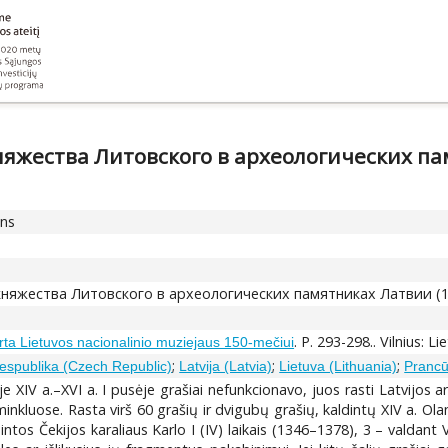
яжества Литовского в археологических пам
ons
яжества Литовского в археологических памятниках Латвии (14 
. P. 293-298.. Vilnius: 
rta Lietuvos nacionalinio muziejaus 150-mečiui
;
;
;
espublika (Czech Republic)
Latvija (Latvia)
Lietuva (Lithuania)
Prancū
e XIV a.–XVI a. I pusėje grašiai nefunkcionavo, juos rasti Latvijos 
inkluose. Rasta virš 60 grašių ir dvigubų grašių, kaldintų XIV a. Olan
intos Čekijos karaliaus Karlo I (IV) laikais (1346–1378), 3 – valda