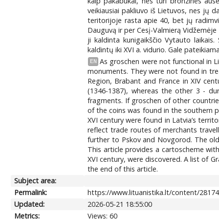
kaip pakabukai, nes turi bronzines ausele
veikiausiai pakliuvo iš Lietuvos, nes jų 
teritorijoje rasta apie 40, bet jų radimv
Dauguvą ir per Cesį-Valmierą Vidžemėje (La
ji kaldinta kunigaikščio Vytauto laikai
kaldintų iki XVI a. vidurio. Gale pateikia
As groschen were not functional in Li
EN
monuments. They were not found in trea
Region, Brabant and France in XIV centu
(1346-1387), whereas the other 3 - du
fragments. If groschen of other countri
of the coins was found in the southern p
XVI century were found in Latvia’s terri
reflect trade routes of merchants travel
further to Pskov and Novgorod. The olde
This article provides a cartoscheme with
XVI century, were discovered. A list of 
the end of this article.
Subject area:
Permalink:
https://www.lituanistika.lt/content/2817
Updated:
2026-05-21 18:55:00
Metrics:
Views: 60