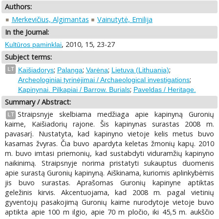
Authors:
Merkevičius, Algimantas
Vainutytė, Emilija
In the Journal:
, 2010, 15, 23-27
Kultūros paminklai
Subject terms:
;
;
;
;
LT
Kaišiadorys
Palanga
Varėna
Lietuva (Lithuania)
;
Archeologiniai tyrinėjimai / Archaeological investigations
;
Kapinynai. Pilkapiai / Barrow. Burials
Paveldas / Heritage.
Summary / Abstract:
Straipsnyje skelbiama medžiaga apie kapinyną Guronių
LT
kaime, Kaišiadorių rajone. Šis kapinynas surastas 2008 m.
pavasarį. Nustatyta, kad kapinyno vietoje kelis metus buvo
kasamas žvyras. Čia buvo apardyta keletas žmonių kapų. 2010
m. buvo imtasi priemonių, kad sustabdyti viduramžių kapinyno
naikinimą. Straipsnyje norima pristatyti sukauptus duomenis
apie surastą Guronių kapinyną. Aiškinama, kuriomis aplinkybėmis
jis buvo surastas. Aprašomas Guronių kapinyne aptiktas
geležinis kirvis. Akcentuojama, kad 2008 m. pagal vietinių
gyventojų pasakojimą Guronių kaime nurodytoje vietoje buvo
aptikta apie 100 m ilgio, apie 70 m pločio, iki 45,5 m. aukščio