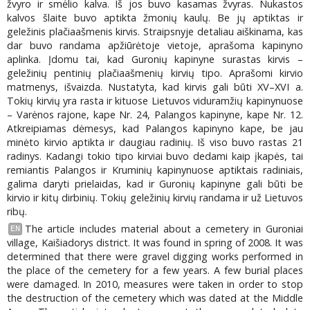
žvyro ir smėlio kalva. Iš jos buvo kasamas žvyras. Nukastos
kalvos šlaite buvo aptikta žmonių kaulų. Be jų aptiktas ir
geležinis plačiaašmenis kirvis. Straipsnyje detaliau aiškinama, kas
dar buvo randama apžiūrėtoje vietoje, aprašoma kapinyno
aplinka. Įdomu tai, kad Guronių kapinyne surastas kirvis –
geležinių pentinių plačiaašmenių kirvių tipo. Aprašomi kirvio
matmenys, išvaizda. Nustatyta, kad kirvis gali būti XV–XVI a.
Tokių kirvių yra rasta ir kituose Lietuvos viduramžių kapinynuose
– Varėnos rajone, kape Nr. 24, Palangos kapinyne, kape Nr. 12.
Atkreipiamas dėmesys, kad Palangos kapinyno kape, be jau
minėto kirvio aptikta ir daugiau radinių. Iš viso buvo rastas 21
radinys. Kadangi tokio tipo kirviai buvo dedami kaip įkapės, tai
remiantis Palangos ir Kruminių kapinynuose aptiktais radiniais,
galima daryti prielaidas, kad ir Guronių kapinyne gali būti be
kirvio ir kitų dirbinių. Tokių geležinių kirvių randama ir už Lietuvos
ribų.
The article includes material about a cemetery in Guroniai
EN
village, Kaišiadorys district. It was found in spring of 2008. It was
determined that there were gravel digging works performed in
the place of the cemetery for a few years. A few burial places
were damaged. In 2010, measures were taken in order to stop
the destruction of the cemetery which was dated at the Middle