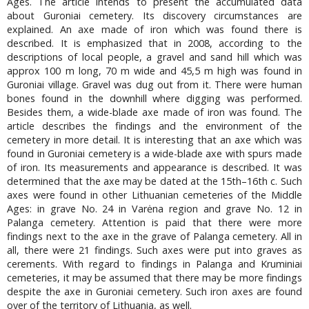
Ages. The article intends to present the accumulated data
about Guroniai cemetery. Its discovery circumstances are
explained. An axe made of iron which was found there is
described. It is emphasized that in 2008, according to the
descriptions of local people, a gravel and sand hill which was
approx 100 m long, 70 m wide and 45,5 m high was found in
Guroniai village. Gravel was dug out from it. There were human
bones found in the downhill where digging was performed.
Besides them, a wide-blade axe made of iron was found. The
article describes the findings and the environment of the
cemetery in more detail. It is interesting that an axe which was
found in Guroniai cemetery is a wide-blade axe with spurs made
of iron. Its measurements and appearance is described. It was
determined that the axe may be dated at the 15th–16th c. Such
axes were found in other Lithuanian cemeteries of the Middle
Ages: in grave No. 24 in Varėna region and grave No. 12 in
Palanga cemetery. Attention is paid that there were more
findings next to the axe in the grave of Palanga cemetery. All in
all, there were 21 findings. Such axes were put into graves as
cerements. With regard to findings in Palanga and Kruminiai
cemeteries, it may be assumed that there may be more findings
despite the axe in Guroniai cemetery. Such iron axes are found
over of the territory of Lithuania, as well.