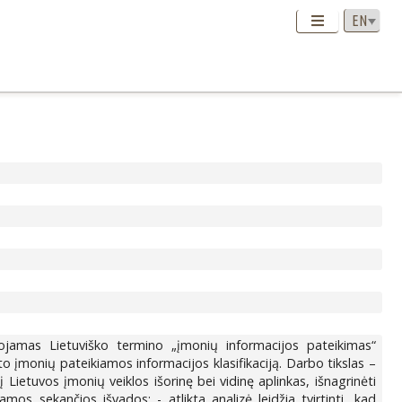
ojamas Lietuviško termino „įmonių informacijos pateikimas“
o įmonių pateikiamos informacijos klasifikaciją. Darbo tikslas –
 Lietuvos įmonių veiklos išorinę bei vidinę aplinkas, išnagrinėti
mos sekančios išvados: - atlikta analizė leidžia tvirtinti, kad