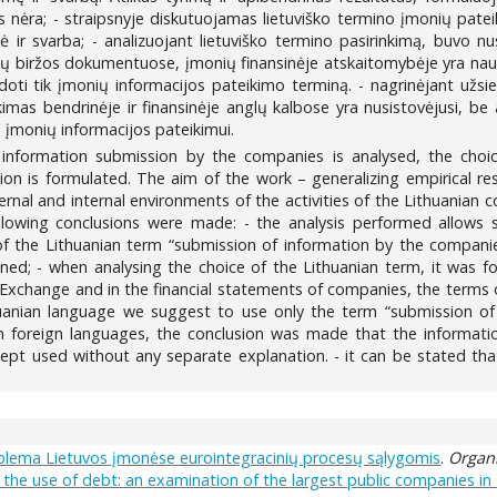
s nėra; - straipsnyje diskutuojamas lietuviško termino įmonių pate
ė ir svarba; - analizuojant lietuviško termino pasirinkimą, buvo n
rių biržos dokumentuose, įmonių finansinėje atskaitomybėje yra naud
oti tik įmonių informacijos pateikimo terminą. - nagrinėjant užsien
imas bendrinėje ir finansinėje anglų kalbose yra nusistovėjusi, be 
 įmonių informacijos pateikimui.
e information submission by the companies is analysed, the choi
tion is formulated. The aim of the work – generalizing empirical r
ternal and internal environments of the activities of the Lithuani
llowing conclusions were made: - the analysis performed allows 
 of the Lithuanian term “submission of information by the companies
oned; - when analysing the choice of the Lithuanian term, it was f
 Exchange and in the financial statements of companies, the terms 
ithuanian language we suggest to use only the term “submission of
e in foreign languages, the conclusion was made that the informa
cept used without any separate explanation. - it can be stated tha
blema Lietuvos įmonėse eurointegracinių procesų sąlygomis
.
Organi
d the use of debt: an examination of the largest public companies in