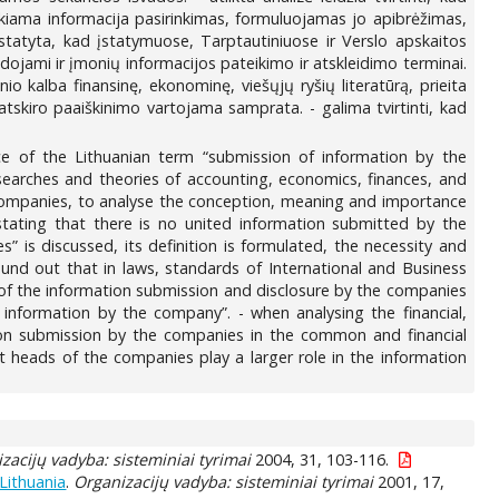
ikiama informacija pasirinkimas, formuluojamas jo apibrėžimas,
ustatyta, kad įstatymuose, Tarptautiniuose ir Verslo apskaitos
ojami ir įmonių informacijos pateikimo ir atskleidimo terminai.
io kalba finansinę, ekonominę, viešųjų ryšių literatūrą, prieita
atskiro paaiškinimo vartojama samprata. - galima tvirtinti, kad
ce of the Lithuanian term “submission of information by the
esearches and theories of accounting, economics, finances, and
an companies, to analyse the conception, meaning and importance
stating that there is no united information submitted by the
” is discussed, its definition is formulated, the necessity and
ound out that in laws, standards of International and Business
of the information submission and disclosure by the companies
 information by the company”. - when analysing the financial,
tion submission by the companies in the common and financial
t heads of the companies play a larger role in the information
zacijų vadyba: sisteminiai tyrimai
2004, 31, 103-116.
 Lithuania
.
Organizacijų vadyba: sisteminiai tyrimai
2001, 17,