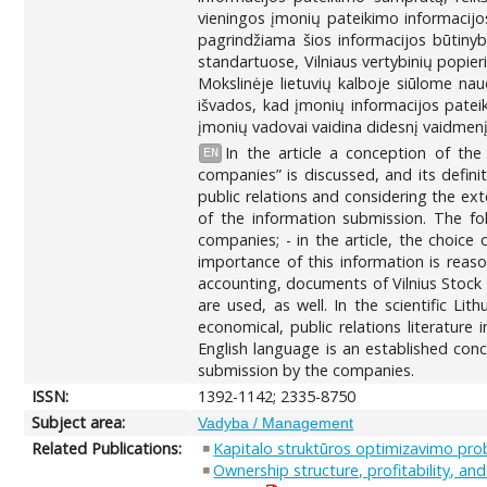
vieningos įmonių pateikimo informacijo
pagrindžiama šios informacijos būtinyb
standartuose, Vilniaus vertybinių popie
Mokslinėje lietuvių kalboje siūlome naud
išvados, kad įmonių informacijos pateik
įmonių vadovai vaidina didesnį vaidmenį
In the article a conception of th
EN
companies” is discussed, and its defini
public relations and considering the ex
of the information submission. The fo
companies; - in the article, the choice
importance of this information is reas
accounting, documents of Vilnius Stock
are used, as well. In the scientific L
economical, public relations literatur
English language is an established con
submission by the companies.
ISSN:
1392-1142; 2335-8750
Subject area:
Vadyba / Management
Related Publications:
Kapitalo struktūros optimizavimo pro
Ownership structure, profitability, an