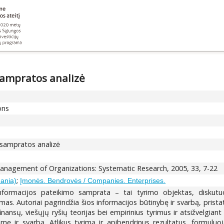
sampratos analizė
ons
 sampratos analizė
nagement of Organizations: Systematic Research, 2005, 33, 7-22
;
uania)
Įmonės. Bendrovės / Companies. Enterprises.
nformacijos pateikimo samprata – tai tyrimo objektas, diskutu
as. Autoriai pagrindžia šios informacijos būtinybę ir svarbą, pristat
nsų, viešųjų ryšių teorijas bei empirinius tyrimus ir atsižvelgiant į
ę ir svarbą. Atlikus tyrimą ir apibendrinus rezultatus, formuluoja