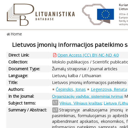
Home
Lietuvos įmonių informacijos pateikimo 
Direct Link:
Open Access (CC) BY-NC-ND 4.0
Collection:
Mokslo publikacijos / Scientific publicati
Document Type:
Žurnalų straipsniai / Journal articles
Language:
Lietuvių kalba / Lithuanian
Title:
Lietuvos įmonių informacijos pateikimo
Authors:
Čepinskis, Jonas
Legenzova, Renata
In the Journal:
Ma
Organizacijų vadyba: sisteminiai tyrimai
Subject terms:
;
LT
Vilnius. Vilniaus kraštas
Lietuva (Lith
Summary / Abstract:
Straipsnyje analizuojama įmonių i
LT
pasirinkimas, formuluojamas jo apibrėžim
apibendrinant apskaitos, ekonomikos, fina
informacijos pateikimo sampratą, reikšm