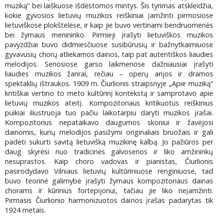
muziką“ bei laiškuose išdėstomos mintys. Šis tyrimas atskleidžia,
kokie gyvosios lietuvių muzikos reiškiniai įamžinti pirmosiose
lietuviškose plokštelėse, ir kaip jie buvo vertinami bendruomenės
bei žymaus menininko. Pirmieji įrašyti lietuviškos muzikos
pavyzdžiai buvo didmiesčiuose susibūrusių ir bažnytkaimiuose
gyvavusių chorų atliekamos dainos, taip pat autentiškos liaudies
melodijos. Senosiose garso laikmenose dažniausiai įrašyti
liaudies muzikos žanrai, rečiau – operų arijos ir dramos
spektaklių ištraukos. 1909 m. Čiurlionis straipsnyje „Apie muziką“
kritiškai vertino to meto kultūrinį kontekstą ir samprotavo apie
lietuvių muzikos ateitį. Kompozitoriaus kritikuotus reiškinius
puikiai iliustruoja tuo pačiu laikotarpiu daryti muzikos įrašai.
Kompozitorius nepataikavo daugumos skoniui ir žavėjosi
dainomis, kurių melodijos pasižymi originaliais bruožais ir gali
padėti sukurti savitą lietuvišką muzikinę kalbą. Jo pažiūros per
daug skyrėsi nuo tradicinės galvosenos ir liko amžininkų
nesuprastos. Kaip choro vadovas ir pianistas, Čiurlionis
pasirodydavo Vilniaus lietuvių kultūriniuose renginiuose, tad
buvo teorinė galimybė įrašyti žymaus kompozitoriaus dainas
chorams ir kūrinius fortepijonui, tačiau jie liko neįamžinti.
Pirmasis Čiurlionio harmonizuotos dainos įrašas padarytas tik
1924 metais.