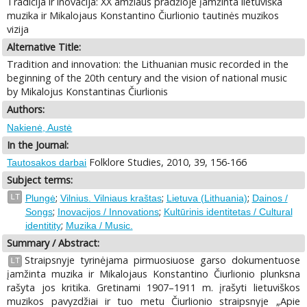
Tradicija ir inovacija: XX amžiaus pradžioje įamžinta lietuviška
muzika ir Mikalojaus Konstantino Čiurlionio tautinės muzikos
vizija
Alternative Title:
Tradition and innovation: the Lithuanian music recorded in the
beginning of the 20th century and the vision of national music
by Mikalojus Konstantinas Čiurlionis
Authors:
Nakienė, Austė
In the Journal:
Folklore Studies, 2010, 39, 156-166
Tautosakos darbai
Subject terms:
;
;
;
LT
Plungė
Vilnius. Vilniaus kraštas
Lietuva (Lithuania)
Dainos /
;
;
Songs
Inovacijos / Innovations
Kultūrinis identitetas / Cultural
;
identitity
Muzika / Music.
Summary / Abstract:
Straipsnyje tyrinėjama pirmuosiuose garso dokumentuose
LT
įamžinta muzika ir Mikalojaus Konstantino Čiurlionio plunksna
rašyta jos kritika. Gretinami 1907–1911 m. įrašyti lietuviškos
muzikos pavyzdžiai ir tuo metu Čiurlionio straipsnyje „Apie