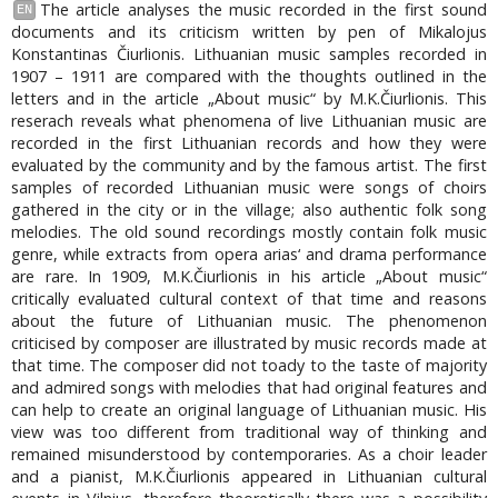
The article analyses the music recorded in the first sound
EN
documents and its criticism written by pen of Mikalojus
Konstantinas Čiurlionis. Lithuanian music samples recorded in
1907 – 1911 are compared with the thoughts outlined in the
letters and in the article „About music“ by M.K.Čiurlionis. This
reserach reveals what phenomena of live Lithuanian music are
recorded in the first Lithuanian records and how they were
evaluated by the community and by the famous artist. The first
samples of recorded Lithuanian music were songs of choirs
gathered in the city or in the village; also authentic folk song
melodies. The old sound recordings mostly contain folk music
genre, while extracts from opera arias‘ and drama performance
are rare. In 1909, M.K.Čiurlionis in his article „About music“
critically evaluated cultural context of that time and reasons
about the future of Lithuanian music. The phenomenon
criticised by composer are illustrated by music records made at
that time. The composer did not toady to the taste of majority
and admired songs with melodies that had original features and
can help to create an original language of Lithuanian music. His
view was too different from traditional way of thinking and
remained misunderstood by contemporaries. As a choir leader
and a pianist, M.K.Čiurlionis appeared in Lithuanian cultural