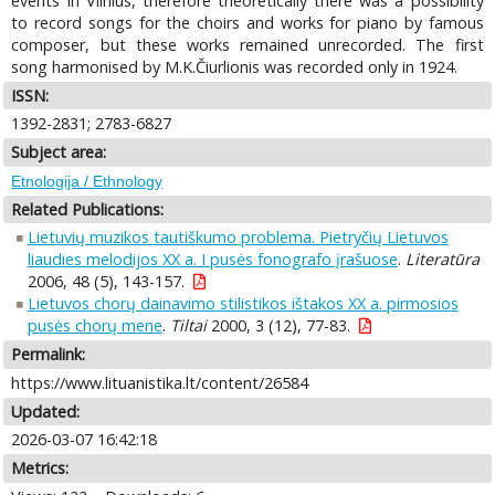
events in Vilnius, therefore theoretically there was a possibility
to record songs for the choirs and works for piano by famous
composer, but these works remained unrecorded. The first
song harmonised by M.K.Čiurlionis was recorded only in 1924.
ISSN:
1392-2831; 2783-6827
Subject area:
Etnologija / Ethnology
Related Publications:
Lietuvių muzikos tautiškumo problema. Pietryčių Lietuvos
liaudies melodijos XX a. I pusės fonografo įrašuose
.
Literatūra
2006, 48 (5), 143-157.
Lietuvos chorų dainavimo stilistikos ištakos XX a. pirmosios
pusės chorų mene
.
Tiltai
2000, 3 (12), 77-83.
Permalink:
https://www.lituanistika.lt/content/26584
Updated:
2026-03-07 16:42:18
Metrics: