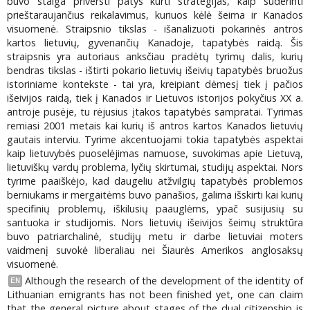
buvo staiga priversti patys kurti strategijas, kaip suderinti
prieštaraujančius reikalavimus, kuriuos kėlė šeima ir Kanados
visuomenė. Straipsnio tikslas - išanalizuoti pokarinės antros
kartos lietuvių, gyvenančių Kanadoje, tapatybės raidą. Šis
straipsnis yra autoriaus anksčiau pradėtų tyrimų dalis, kurių
bendras tikslas - ištirti pokario lietuvių išeivių tapatybės bruožus
istoriniame kontekste - tai yra, kreipiant dėmesį tiek į pačios
išeivijos raidą, tiek į Kanados ir Lietuvos istorijos pokyčius XX a.
antroje pusėje, tu­ rėjusius įtakos tapatybės sampratai. Tyrimas
remiasi 2001 metais kai kurių iš antros kartos Kanados lietuvių
gautais interviu. Tyrime akcentuojami tokia tapatybės aspektai
kaip lietuvybės puoselėjimas namuose, suvokimas apie Lietuvą,
lietuviškų vardų problema, lyčių skirtumai, studijų aspektai. Nors
tyrime paaiškėjo, kad daugeliu atžvilgių tapatybės problemos
berniukams ir mergaitėms buvo panašios, galima išskirti kai kurių
specifinių problemų, iškilusių paauglėms, ypač susijusių su
santuoka ir studijomis. Nors lietuvių išeivijos šeimų struktūra
buvo patriarchalinė, studijų metu ir darbe lietuviai moters
vaidmenį suvokė liberaliau nei Šiaurės Amerikos anglosaksų
visuomenė.
Although the research of the development of the identity of
EN
Lithuanian emigrants has not been finished yet, one can claim
that the general picture about stages of the dual citizenship is