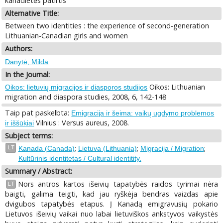
kanadietės patirtis
Alternative Title:
Between two identities : the experience of second-generation
Lithuanian-Canadian girls and women
Authors:
Danytė, Milda
In the Journal:
Oikos: Lithuanian
Oikos: lietuvių migracijos ir diasporos studijos
migration and diaspora studies, 2008, 6, 142-148
Taip pat paskelbta:
Emigracija ir šeima: vaikų ugdymo problemos
Vilnius : Versus aureus, 2008.
ir iššūkiai
Subject terms:
;
;
;
LT
Kanada (Canada)
Lietuva (Lithuania)
Migracija / Migration
Kultūrinis identitetas / Cultural identitity.
Summary / Abstract:
Nors antros kartos išeivių tapatybės raidos tyrimai nėra
LT
baigti, galima teigti, kad jau ryškėja bendras vaizdas apie
dvigubos tapatybės etapus. Į Kanadą emigravusių pokario
Lietuvos išeivių vaikai nuo labai lietuviškos ankstyvos vaikystės