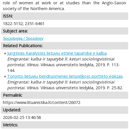
role of women at work or at studies than the Anglo-Saxon
society of the Northern America.
ISSN:
1822-5152; 2351-6461
Subject area:
Sociologija / Sociology
Related Publications:
Jungtinės Karalystės lietuvių etninė tapatybė ir kalba
.
Emigrantai: kalba ir tapatybė II: keturi sociolingvistiniai
portretai.
Vilnius: Vilniaus universiteto leidykla, 2019. P. 113-
144.
Toronto lietuvių bendruomenės lietuviškojo portreto eskizas
.
Emigrantai: kalba ir tapatybė II: keturi sociolingvistiniai
portretai.
Vilnius: Vilniaus universiteto leidykla, 2019. P. 25-82.
Permalink:
https://www.lituanistika.lt/content/26072
Updated:
2026-02-25 13:46:58
Metrics: