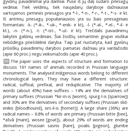
gyvūnų pavadinimai yra dariniai. Pusė iš jų dalį sudaro priesagų
vediniai. Tiek veldinių, tiek naujadarų daryboje dažniausiai
vartojamos pirminės priesagos yra *-l-, *-n-, *-r-, *-t-, *-s- ir kt.
Iš antrinių priesagų populiariausios yra su šiais priesaginiais
formantais: -k- (*-ik-, *-uk-, *-enik- ir kt), -l- (*-al-, *-el-, *-il- ir
kt.), -n- (*-n-), -t- (*-ist-, *-ut- ir kt). Trečdalis pavadinimų
laikytini galūnių vediniais. Šiai žodžių semantinei grupei visiškai
nebūdinga priešdėlinė daryba. Taip pat nustatyta, kad gyvūnų
prūsiškų pavadinimų darybos pamatas dažniau yra vardažodis
(apie 60 proc.) negu veiksmažodis (apie 40 proc.).
The paper uses the aspects of structure and formation to
EN
discuss 161 names of animals recorded in Prussian language
monuments. The analysed indigenous words belong to different
chronological layers. They may have a different structure:
radical, suffixal, prefixal, and reduplicative. The majority of
words (about 45%) have suffixes – 14% are the derivatives of
primary suffixes (Prussian *kir-m-is [worm], spurg-l-is [sparrow])
and 30% are the derivatives of secondary suffixes (Prussian slid-
enikis [bloodhound], sirs-il-is [hornet]). A large share (36%) are
radical names – 6.8% of words are primary (Prussian bitte [bee],
*ašvā [mare], wosee [goat]), about 29% of words are ending
derivatives (Prussian sasnis [hare], poalis [pigeon], glumbe