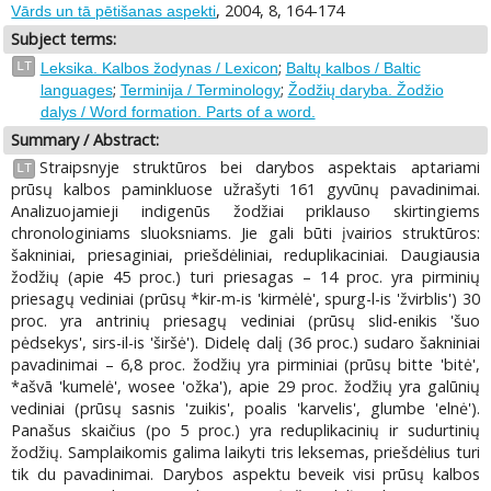
, 2004, 8, 164-174
Vārds un tā pētišanas aspekti
Subject terms:
;
LT
Leksika. Kalbos žodynas / Lexicon
Baltų kalbos / Baltic
;
;
languages
Terminija / Terminology
Žodžių daryba. Žodžio
dalys / Word formation. Parts of a word.
Summary / Abstract:
Straipsnyje struktūros bei darybos aspektais aptariami
LT
prūsų kalbos paminkluose užrašyti 161 gyvūnų pavadinimai.
Analizuojamieji indigenūs žodžiai priklauso skirtingiems
chronologiniams sluoksniams. Jie gali būti įvairios struktūros:
šakniniai, priesaginiai, priešdėliniai, reduplikaciniai. Daugiausia
žodžių (apie 45 proc.) turi priesagas – 14 proc. yra pirminių
priesagų vediniai (prūsų *kir-m-is 'kirmėlė', spurg-l-is 'žvirblis') 30
proc. yra antrinių priesagų vediniai (prūsų slid-enikis 'šuo
pėdsekys', sirs-il-is 'širšė'). Didelę dalį (36 proc.) sudaro šakniniai
pavadinimai – 6,8 proc. žodžių yra pirminiai (prūsų bitte 'bitė',
*ašvā 'kumelė', wosee 'ožka'), apie 29 proc. žodžių yra galūnių
vediniai (prūsų sasnis 'zuikis', poalis 'karvelis', glumbe 'elnė').
Panašus skaičius (po 5 proc.) yra reduplikacinių ir sudurtinių
žodžių. Samplaikomis galima laikyti tris leksemas, priešdėlius turi
tik du pavadinimai. Darybos aspektu beveik visi prūsų kalbos