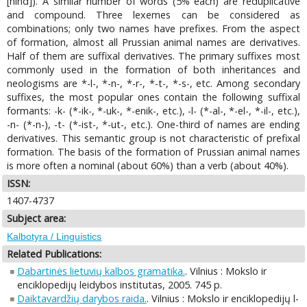
[hind]). A similar number of words (5% each) are reduplicative
and compound. Three lexemes can be considered as
combinations; only two names have prefixes. From the aspect
of formation, almost all Prussian animal names are derivatives.
Half of them are suffixal derivatives. The primary suffixes most
commonly used in the formation of both inheritances and
neologisms are *-l-, *-n-, *-r-, *-t-, *-s-, etc. Among secondary
suffixes, the most popular ones contain the following suffixal
formants: -k- (*-ik-, *-uk-, *-enik-, etc.), -l- (*-al-, *-el-, *-il-, etc.),
-n- (*-n-), -t- (*-ist-, *-ut-, etc.). One-third of names are ending
derivatives. This semantic group is not characteristic of prefixal
formation. The basis of the formation of Prussian animal names
is more often a nominal (about 60%) than a verb (about 40%).
ISSN:
1407-4737
Subject area:
Kalbotyra / Linguistics
Related Publications:
Dabartinės lietuvių kalbos gramatika.
. Vilnius : Mokslo ir
enciklopedijų leidybos institutas, 2005. 745 p.
Daiktavardžių darybos raida.
. Vilnius : Mokslo ir enciklopedijų l-