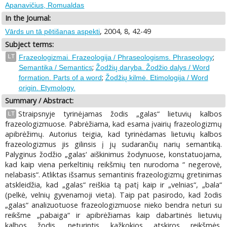
Apanavičius, Romualdas
In the Journal:
, 2004, 8, 42-49
Vārds un tā pētišanas aspekti
Subject terms:
;
LT
Frazeologizmai. Frazeologija / Phraseologisms. Phraseology
;
Semantika / Semantics
Žodžių daryba. Žodžio dalys / Word
;
formation. Parts of a word
Žodžių kilmė. Etimologija / Word
origin. Etymology.
Summary / Abstract:
Straipsnyje tyrinėjamas žodis „galas“ lietuvių kalbos
LT
frazeologizmuose. Pabrėžiama, kad esama įvairių frazeologizmų
apibrėžimų. Autorius teigia, kad tyrinėdamas lietuvių kalbos
frazeologizmus jis gilinsis į jų sudarančių narių semantiką.
Palyginus žodžio „galas‘ aiškinimus žodynuose, konstatuojama,
kad kaip viena perkeltinių reikšmių ten nurodoma “ negerovė,
nelabasis“. Atliktas išsamus semantinis frazeologizmų gretinimas
atskleidžia, kad „galas“ reiškia tą patį kaip ir „velnias“, „bala“
(pelkė, velnių gyvenamoji vieta). Taip pat pasirodo, kad žodis
„galas“ analizuotuose frazeologizmuose nieko bendra neturi su
reikšme „pabaiga“ ir apibrėžiamas kaip dabartinės lietuvių
kalbos žodis, neturintis kažkokios atskiros reikšmės,