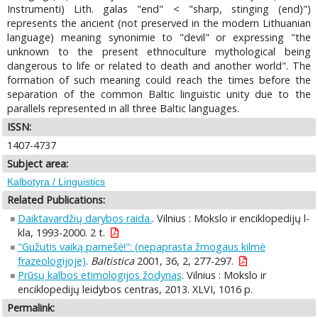
Instrumenti) Lith. galas "end" < "sharp, stinging (end)")
represents the ancient (not preserved in the modern Lithuanian
language) meaning synonimie to "devil" or expressing "the
unknown to the present ethnoculture mythological being
dangerous to life or related to death and another world". The
formation of such meaning could reach the times before the
separation of the common Baltic linguistic unity due to the
parallels represented in all three Baltic languages.
ISSN:
1407-4737
Subject area:
Kalbotyra / Linguistics
Related Publications:
Daiktavardžių darybos raida.
. Vilnius : Mokslo ir enciklopedijų l-
kla, 1993-2000. 2 t.
"Gužutis vaiką parnešė!": (nepaprasta žmogaus kilmė
frazeologijoje)
.
Baltistica
2001, 36, 2, 277-297.
Prūsų kalbos etimologijos žodynas
. Vilnius : Mokslo ir
enciklopedijų leidybos centras, 2013. XLVI, 1016 p.
Permalink: