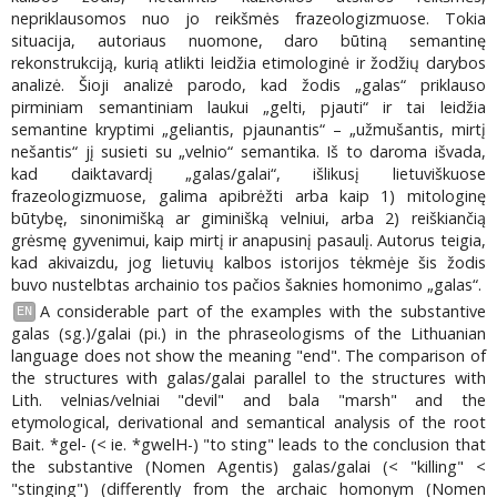
nepriklausomos nuo jo reikšmės frazeologizmuose. Tokia
situacija, autoriaus nuomone, daro būtiną semantinę
rekonstrukciją, kurią atlikti leidžia etimologinė ir žodžių darybos
analizė. Šioji analizė parodo, kad žodis „galas“ priklauso
pirminiam semantiniam laukui „gelti, pjauti“ ir tai leidžia
semantine kryptimi „geliantis, pjaunantis“ – „užmušantis, mirtį
nešantis“ jį susieti su „velnio“ semantika. Iš to daroma išvada,
kad daiktavardį „galas/galai“, išlikusį lietuviškuose
frazeologizmuose, galima apibrėžti arba kaip 1) mitologinę
būtybę, sinonimišką ar giminišką velniui, arba 2) reiškiančią
grėsmę gyvenimui, kaip mirtį ir anapusinį pasaulį. Autorus teigia,
kad akivaizdu, jog lietuvių kalbos istorijos tėkmėje šis žodis
buvo nustelbtas archainio tos pačios šaknies homonimo „galas“.
A considerable part of the examples with the substantive
EN
galas (sg.)/galai (pi.) in the phraseologisms of the Lithuanian
language does not show the meaning "end". The comparison of
the structures with galas/galai parallel to the structures with
Lith. velnias/velniai "devil" and bala "marsh" and the
etymological, derivational and semantical analysis of the root
Bait. *gel- (< ie. *gwelH-) "to sting" leads to the conclusion that
the substantive (Nomen Agentis) galas/galai (< "killing" <
"stinging") (differently from the archaic homonym (Nomen