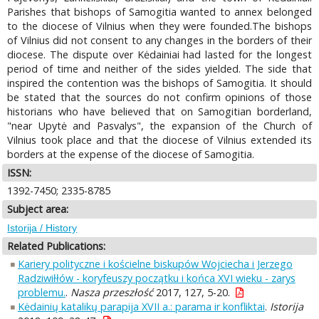
Parishes that bishops of Samogitia wanted to annex belonged
to the diocese of Vilnius when they were founded.The bishops
of Vilnius did not consent to any changes in the borders of their
diocese. The dispute over Kėdainiai had lasted for the longest
period of time and neither of the sides yielded. The side that
inspired the contention was the bishops of Samogitia. It should
be stated that the sources do not confirm opinions of those
historians who have believed that on Samogitian borderland,
"near Upytė and Pasvalys", the expansion of the Church of
Vilnius took place and that the diocese of Vilnius extended its
borders at the expense of the diocese of Samogitia.
ISSN:
1392-7450; 2335-8785
Subject area:
Istorija / History
Related Publications:
Kariery polityczne i kościelne biskupów Wojciecha i Jerzego
Radziwiłłów - koryfeuszy początku i końca XVI wieku - zarys
problemu.
.
Nasza przeszłość
2017, 127, 5-20.
Kėdainių katalikų parapija XVII a.: parama ir konfliktai
.
Istorija