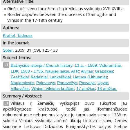
Alternative Title:
Ginčai dėl sienų tarp žemaičių ir Vilniaus vyskupijų XVII-XVIII a
Border disputes between the dioceses of Samogitia and
Vilnius in the 17-18th century
Authors:
Krahel, Tadeusz
In the Journal:
, 2009, 31 (59), 125-133
Soter
Subject terms:
;
LT
Bažnyčios istorija / Church history
13 a. - 1569. Viduramžiai.
;
;
;
;
LDK
1569 - 1795. Naujieji laikai. ATR
Alvitas
Gražiškės
;
;
;
;
Gražiškiai
Kėdainiai
Lankeliškiai
Lietuva (Lithuania)
;
;
;
;
;
Naujamiestis
Pajevonys
Panevėžys
Pasvalys
Upytė
;
;
;
Vilkaviškis
Vilnius. Vilniaus kraštas
17 amžius
18 amžius.
Summary / Abstract:
Vilniaus ir Žemaičių vyskupijos buvo sukurtos jau
LT
apkrikštytuose kraštuose, todėl jas įforminančiuose
dokumentuose nebuvo nustatytos jų tarpusavio sienos. 1388 m.
sukurta Vilniaus vyskupija apėmė tikrąją Lietuvą ir slavų žemes
šiaurinėje Lietuvos Didžiosios Kunigaikštystės dalyje. Pietinė