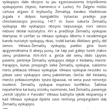
vyskupijos dalis ribojosi su jau egzistavusiomis lotyniškomis
vyskupijomis (Kijevo, Kameneco ir Lucko). Po Žalgirio mūšio
Lietuva atgavo iš kryžiuočių Žemaitiją. Karalius Vladislovas
Jogaila ir didysis kunigaikštis Vytautas pradėjo joje
christianizacijos procesą, 1417 m. buvo sukurta Žemaičių
vyskupija. Abi vyskupijos ribojosi tarpusavyje, nors sienos
nebuvo tiksliai nustatytos. XVI a. pradžioje Žemaičių vyskupas
Martynas III Lintfari su Vilniaus vyskupu Albertu II nesėkmingai
bandė nustatyti vyskupijų ribas, todėl kartais iškildavo ginčų dėl
sienos. Vilniaus-Žemaičių vyskupijų paribio giria buvo
apgyvendinama iš abiejų pusių, tai taip pat galėjo turėti įtakos
sienų problemai. XVII-XVII a. ginčai dėl sienų iškilo Upytės
paviete, pietinėje Žemaičių vyskupijos dalyje ir Kėdainių mieste.
Parapijos, kurias prisijungti siekė Žemaičių vyskupai, sukūrimo
metu priklausė Vilniaus vyskupijai. Vilniaus vyskupai nesutiko su
jokiais savo vyskupijos sienų pakeitimais. Ginčas dėl Kėdainių
miesto priklausomybės tęsėsi ilgiausiai, nė viena pusė nenorėjo
nusileisti. Žemaičių vyskupai inspiravo konfliktus. Šaltiniai
nepatvirtina kai kurių istorikų nuomonės, kad Žemaičių pasienyje
„netoli Upytės ir Pasvalio“ Vilniaus bažnyčia vykdė ekspansiją ir
kad Vilniaus vyskupai išplėtė savo teritoriją prisijungdami dalį
Žemaičių vyskupijos.