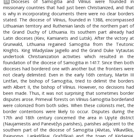
Dioceses of Samogitia and Vilnius were founded in
EN
missionary countries that had just been Christianized, and that
is why in incorporating documents there were no clear borders
stated. The diocese of Vilnius, founded in 1388, encompassed
Lithuanian territory and Ruthenian lands of the northern part of
the Grand Duchy of Lithuania. Its southern part already had
Latin dioceses (Kiev, Kamianets and Lutsk). After the victory at
Grunwald, Lithuania regained Samogitia from the Teutonic
Knights. King Wladyslaw Jagiello and the Grand Duke Vytautas
undertook Christianization activities which resulted in the
foundation of the diocese of Samogitia in 1417. Since then both
dioceses had bordered one with another but the frontiers were
not clearly delimited. Even in the early 16th century, Martin III
Lintfari, the bishop of Samogitia, tried to delimit the borders
with Albert II, the bishop of Vilnius. However, no decisions had
been made. Thus, it was not surprising that sometimes border
disputes arose. Primeval forests on Vilnius-Samogitia borderland
were colonized from both sides. When these colonists met, the
border contentions were likely to occur. Disputes during the
17th and 18th century concerned the area in Upytė district
(Naujamiestis and Panevėžys parishes), parishes adjacent to the
southern part of the diocese of Samogitia (Alvitas, Vilkaviškis,
Pajevonys, Lankeliškiai, Gražiškiai) and the town of Kėdainiai.