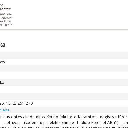
ka
ons
ika
25, 13, 2, 251-270
d arts.
Vilniaus dailės akademijos Kauno fakulteto Keramikos magistrantūros
 Lietuvos akademinėje elektroninėje bibliotekoje eLABa1). J