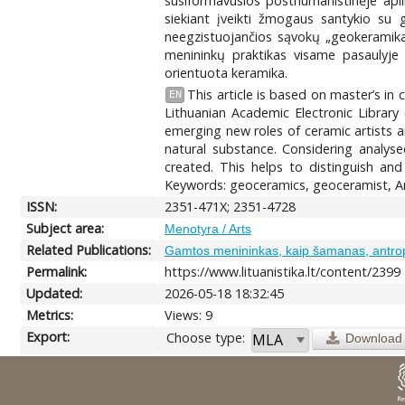
susiformavusios posthumanistinėje apli
siekiant įveikti žmogaus santykio su g
neegzistuojančios sąvokų „geokeramika“ 
menininkų praktikas visame pasaulyje
orientuota keramika.
This article is based on master’s in
EN
Lithuanian Academic Electronic Library 
emerging new roles of ceramic artists 
natural substance. Considering analyse
created. This helps to distinguish and
Keywords: geoceramics, geoceramist, A
ISSN:
2351-471X; 2351-4728
Subject area:
Menotyra / Arts
Related Publications:
Gamtos menininkas, kaip šamanas, antrop
Permalink:
https://www.lituanistika.lt/content/2399
Updated:
2026-05-18 18:32:45
Metrics:
Views: 9
Export:
Choose type:
Download