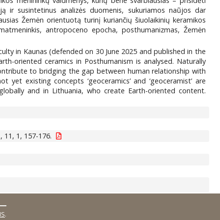
mikos menininkų vaidmenys, kurių bene svarbiausias – prisidėti
iją ir susintetinus analizės duomenis, sukuriamos naũjos dar
ausias Žemėn orientuotą turinį kuriančių šiuolaikinių keramikos
), amatmeninkis, antropoceno epocha, posthumanizmas, Žemėn
aculty in Kaunas (defended on 30 June 2025 and published in the
Earth-oriented ceramics in Posthumanism is analysed. Naturally
contribute to bridging the gap between human relationship with
not yet existing concepts ‘geoceramics’ and ‘geoceramist’ are
globally and in Lithuania, who create Earth-oriented content.
 11, 1, 157-176.
MS
.