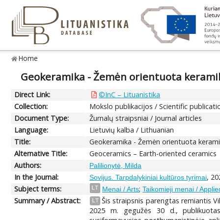
Home
Geokeramika - Žemėn orientuota kerami
Direct Link:
©InC – Lituanistika
Collection:
Mokslo publikacijos / Scientific publicati
Document Type:
Žurnalų straipsniai / Journal articles
Language:
Lietuvių kalba / Lithuanian
Title:
Geokeramika - Žemėn orientuota keram
Alternative Title:
Geoceramics – Earth-oriented ceramics
Authors:
Palilionytė, Milda
In the Journal:
, 20
Sovijus. Tarpdalykiniai kultūros tyrimai
Subject terms:
;
LT
Menai / Arts
Taikomieji menai / Applie
Summary / Abstract:
Šis straipsnis parengtas remiantis 
LT
2025 m. gegužės 30 d., publikuotas