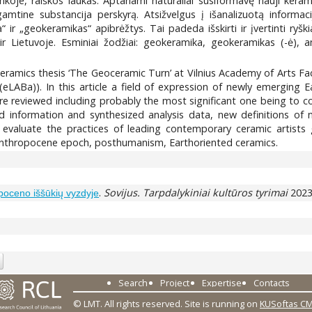
nkoje, raiškos laukas. Aptariami natūraliai susiformavę nauji kera
amtine substancija perskyrą. Atsižvelgus į išanalizuotą informac
ir „geokeramikas“ apibrėžtys. Tai padeda išskirti ir įvertinti ryški
 ir Lietuvoje. Esminiai žodžiai: geokeramika, geokeramikas (-ė
 ceramics thesis ‘The Geoceramic Turn’ at Vilnius Academy of Arts F
(eLABa)). In this article a field of expression of newly emerging 
are reviewed including probably the most significant one being to 
d information and synthesized analysis data, new definitions of 
 evaluate the practices of leading contemporary ceramic artists 
nthropocene epoch, posthumanism, Earthoriented ceramics.
.
Sovijus. Tarpdalykiniai kultūros tyrimai
2023,
oceno iššūkių vyzdyje
Search
Project
Expertise
Contacts
© LMT. All rights reserved.
Site is running on
KUSoftas C