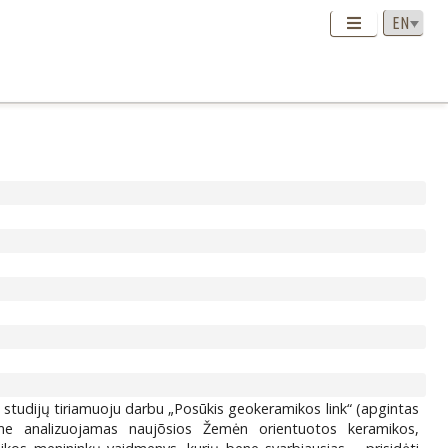
 studijų tiriamuoju darbu „Posūkis geokeramikos link“ (apgintas
ame analizuojamas naujõsios Žemėn orientuotos keramikos,