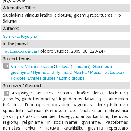
jego źródła
Alternative Title:
Šiuolaikinis Vilniaus krašto laidotuvių giesmių repertuaras ir jo
šaltiniai
Authors:
Syrnicka, Krystyna
In the Journal:
Folklore Studies, 2009, 38, 229-247
Tautosakos darbai
Subject terms:
;
;
LT
Vilnius. Vilniaus kraštas
Lietuva (Lithuania)
Giesmės ir
;
;
giesmynai / Hymns and Hymnals
Muzika / Music
Tautosaka /
;
Folklore
Etninės grupės / Ethnic groups.
Summary / Abstract:
Straipsnyje aptartos Vilniaus krašto lenkų laidotuvių
LT
giesmės, giedotos praeityje ir giedamos dabar, jų istorinė raida
ir šaltiniai. Teorinių samprotavimų pagrindas – lenkų ir lietuvių
spausdinti šaltiniai (kantičkos) bei šiuolaikiniai rankraštiniai
giesmių užrašai, ir šiandien tebegyvuojantys kai kurių Lietuvos
regionų religiniame ir socialiniame gyvenime. Pastebimas
nemažas lenkų ir lietuvių katalikiškų giesmių repertuaro