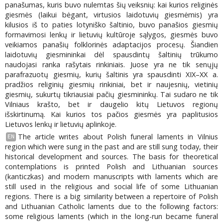
panašumas, kuris buvo nulemtas šių veiksnių: kai kurios religinės
giesmės (laikui bėgant, virtusios laidotuvių giesmėmis) yra
kilusios iš to paties lotyniško šaltinio, buvo panašios giesmių
formavimosi lenkų ir lietuvių kultūroje sąlygos, giesmės buvo
veikiamos panašių folklorinės adaptacijos procesų. Šiandien
laidotuvių giesmininkai dėl spausdintų šaltinių trūkumo
naudojasi ranka rašytais rinkiniais. Juose yra ne tik senųjų
parafrazuotų giesmių, kurių šaltinis yra spausdinti ХІХ–ХХ a.
pradžios religinių giesmių rinkiniai, bet ir naujesnių, vietinių
giesmių, sukurtų tikriausiai pačių giesmininkų. Tai sudaro ne tik
Vilniaus krašto, bet ir daugelio kitų Lietuvos regionų
išskirtinumą. Kai kurios tos pačios giesmės yra paplitusios
Lietuvos lenkų ir lietuvių aplinkoje.
The article writes about Polish funeral laments in Vilnius
EN
region which were sung in the past and are still sung today, their
historical development and sources. The basis for theoretical
contemplations is printed Polish and Lithuanian sources
(kanticzkas) and modern manuscripts with laments which are
still used in the religious and social life of some Lithuanian
regions. There is a big similarity between a repertoire of Polish
and Lithuanian Catholic laments due to the following factors:
some religious laments (which in the long-run became funeral