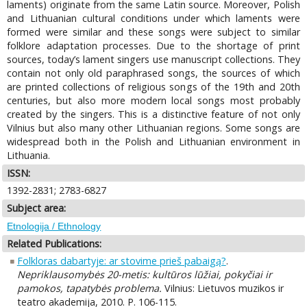
laments) originate from the same Latin source. Moreover, Polish
and Lithuanian cultural conditions under which laments were
formed were similar and these songs were subject to similar
folklore adaptation processes. Due to the shortage of print
sources, today’s lament singers use manuscript collections. They
contain not only old paraphrased songs, the sources of which
are printed collections of religious songs of the 19th and 20th
centuries, but also more modern local songs most probably
created by the singers. This is a distinctive feature of not only
Vilnius but also many other Lithuanian regions. Some songs are
widespread both in the Polish and Lithuanian environment in
Lithuania.
ISSN:
1392-2831; 2783-6827
Subject area:
Etnologija / Ethnology
Related Publications:
Folkloras dabartyje: ar stovime prieš pabaigą?
.
Nepriklausomybės 20-metis: kultūros lūžiai, pokyčiai ir
pamokos, tapatybės problema.
Vilnius: Lietuvos muzikos ir
teatro akademija, 2010. P. 106-115.