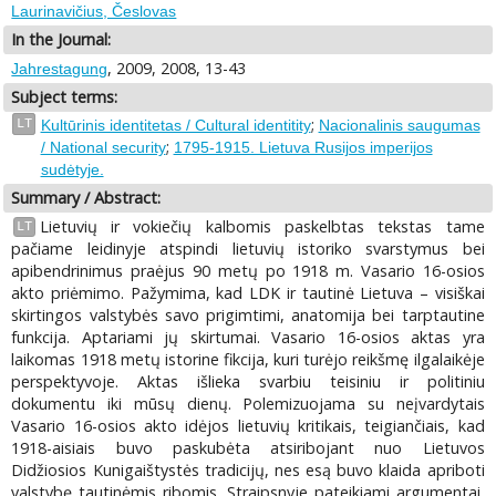
Laurinavičius, Česlovas
In the Journal:
, 2009, 2008, 13-43
Jahrestagung
Subject terms:
;
LT
Kultūrinis identitetas / Cultural identitity
Nacionalinis saugumas
;
/ National security
1795-1915. Lietuva Rusijos imperijos
sudėtyje.
Summary / Abstract:
Lietuvių ir vokiečių kalbomis paskelbtas tekstas tame
LT
pačiame leidinyje atspindi lietuvių istoriko svarstymus bei
apibendrinimus praėjus 90 metų po 1918 m. Vasario 16-osios
akto priėmimo. Pažymima, kad LDK ir tautinė Lietuva – visiškai
skirtingos valstybės savo prigimtimi, anatomija bei tarptautine
funkcija. Aptariami jų skirtumai. Vasario 16-osios aktas yra
laikomas 1918 metų istorine fikcija, kuri turėjo reikšmę ilgalaikėje
perspektyvoje. Aktas išlieka svarbiu teisiniu ir politiniu
dokumentu iki mūsų dienų. Polemizuojama su neįvardytais
Vasario 16-osios akto idėjos lietuvių kritikais, teigiančiais, kad
1918-aisiais buvo paskubėta atsiribojant nuo Lietuvos
Didžiosios Kunigaištystės tradicijų, nes esą buvo klaida apriboti
valstybę tautinėmis ribomis. Straipsnyje pateikiami argumentai,