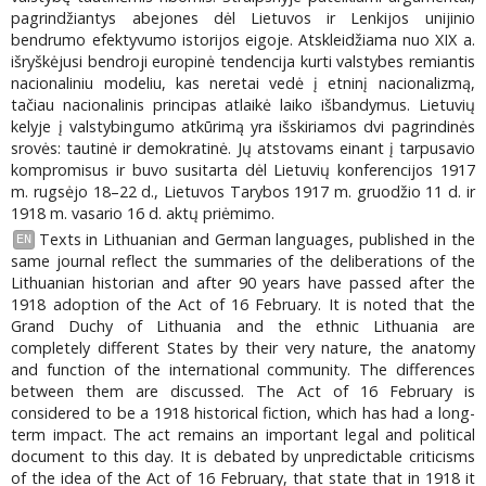
pagrindžiantys abejones dėl Lietuvos ir Lenkijos unijinio
bendrumo efektyvumo istorijos eigoje. Atskleidžiama nuo XIX a.
išryškėjusi bendroji europinė tendencija kurti valstybes remiantis
nacionaliniu modeliu, kas neretai vedė į etninį nacionalizmą,
tačiau nacionalinis principas atlaikė laiko išbandymus. Lietuvių
kelyje į valstybingumo atkūrimą yra išskiriamos dvi pagrindinės
srovės: tautinė ir demokratinė. Jų atstovams einant į tarpusavio
kompromisus ir buvo susitarta dėl Lietuvių konferencijos 1917
m. rugsėjo 18–22 d., Lietuvos Tarybos 1917 m. gruodžio 11 d. ir
1918 m. vasario 16 d. aktų priėmimo.
Texts in Lithuanian and German languages, published in the
EN
same journal reflect the summaries of the deliberations of the
Lithuanian historian and after 90 years have passed after the
1918 adoption of the Act of 16 February. It is noted that the
Grand Duchy of Lithuania and the ethnic Lithuania are
completely different States by their very nature, the anatomy
and function of the international community. The differences
between them are discussed. The Act of 16 February is
considered to be a 1918 historical fiction, which has had a long-
term impact. The act remains an important legal and political
document to this day. It is debated by unpredictable criticisms
of the idea of the Act of 16 February, that state that in 1918 it