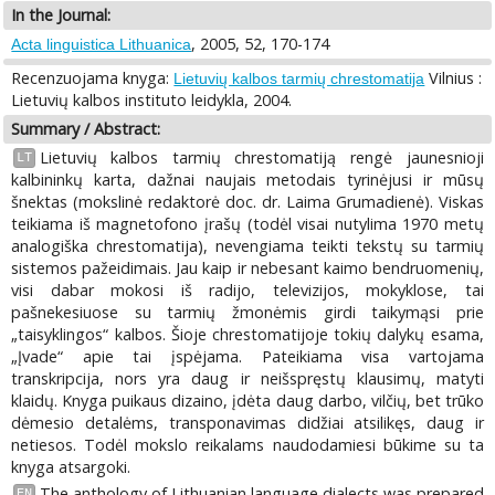
In the Journal:
, 2005, 52, 170-174
Acta linguistica Lithuanica
Recenzuojama knyga:
Vilnius :
Lietuvių kalbos tarmių chrestomatija
Lietuvių kalbos instituto leidykla, 2004.
Summary / Abstract:
Lietuvių kalbos tarmių chrestomatiją rengė jaunesnioji
LT
kalbininkų karta, dažnai naujais metodais tyrinėjusi ir mūsų
šnektas (mokslinė redaktorė doc. dr. Laima Grumadienė). Viskas
teikiama iš magnetofono įrašų (todėl visai nutylima 1970 metų
analogiška chrestomatija), nevengiama teikti tekstų su tarmių
sistemos pažeidimais. Jau kaip ir nebesant kaimo bendruomenių,
visi dabar mokosi iš radijo, televizijos, mokyklose, tai
pašnekesiuose su tarmių žmonėmis girdi taikymąsi prie
„taisyklingos“ kalbos. Šioje chrestomatijoje tokių dalykų esama,
„Įvade“ apie tai įspėjama. Pateikiama visa vartojama
transkripcija, nors yra daug ir neišspręstų klausimų, matyti
klaidų. Knyga puikaus dizaino, įdėta daug darbo, vilčių, bet trūko
dėmesio detalėms, transponavimas didžiai atsilikęs, daug ir
netiesos. Todėl mokslo reikalams naudodamiesi būkime su ta
knyga atsargoki.
The anthology of Lithuanian language dialects was prepared
EN