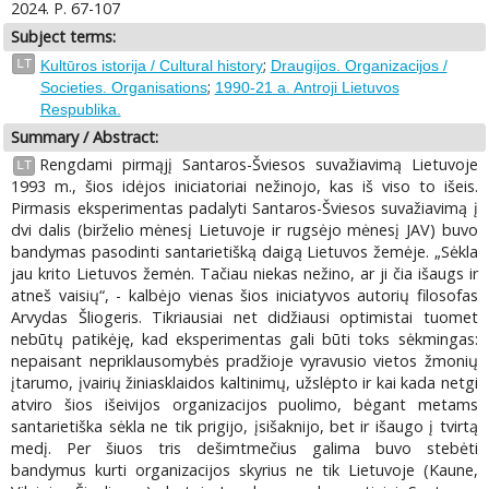
2024. P. 67-107
Subject terms:
;
LT
Kultūros istorija / Cultural history
Draugijos. Organizacijos /
;
Societies. Organisations
1990-21 a. Antroji Lietuvos
Respublika.
Summary / Abstract:
Rengdami pirmąjį Santaros-Šviesos suvažiavimą Lietuvoje
LT
1993 m., šios idėjos iniciatoriai nežinojo, kas iš viso to išeis.
Pirmasis eksperimentas padalyti Santaros-Šviesos suvažiavimą į
dvi dalis (birželio mėnesį Lietuvoje ir rugsėjo mėnesį JAV) buvo
bandymas pasodinti santarietišką daigą Lietuvos žemėje. „Sėkla
jau krito Lietuvos žemėn. Tačiau niekas nežino, ar ji čia išaugs ir
atneš vaisių“, - kalbėjo vienas šios iniciatyvos autorių filosofas
Arvydas Šliogeris. Tikriausiai net didžiausi optimistai tuomet
nebūtų patikėję, kad eksperimentas gali būti toks sėkmingas:
nepaisant nepriklausomybės pradžioje vyravusio vietos žmonių
įtarumo, įvairių žiniasklaidos kaltinimų, užslėpto ir kai kada netgi
atviro šios išeivijos organizacijos puolimo, bėgant metams
santarietiška sėkla ne tik prigijo, įsišaknijo, bet ir išaugo į tvirtą
medį. Per šiuos tris dešimtmečius galima buvo stebėti
bandymus kurti organizacijos skyrius ne tik Lietuvoje (Kaune,