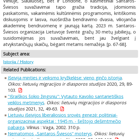
Vilniuje, Šiauliuose), bet ir Londone, o kasmetiniai Santaros-
Šviesos suvažiavimai tapo gražia tradicija, įdomiomis
paskaitomis, vakarinėmis kultūrinėmis programomis, kritiškomis
diskusijomis ir laisva, nuoširdžia bendravimo dvasia, viliojančia
akademinę bendruomenę ir jaunąją kartą. 2023 m. Santaros-
Šviesos organizacija Lietuvoje šventė gražų 30 metų jubiliejų, o
susidomėjimas jos suvažiavimais, bent jau žvelgiant į
atvykstančiųjų skaičių, bėgant metams nemažėja. [p. 67-68].
Subject area:
Istorija / History
Related Publications:
Išeivija minties ir veiksmo kryžkelėse: vieno ginčo istorija
.
Oikos: lietuvių migracijos ir diasporos studijos
2020, 29, 89-
103.
"Išraiškos šokio žingsniu": Vytauto Kavolio santarietiškos
veiklos metmenys
.
Oikos: lietuvių migracijos ir diasporos
studijos
2021, 32, 49-63.
Lietuvių išeivijos liberaliosios srovės genezė: politiniai-
organizaciniai aspektai : 1945 m. - šeštojo dešimtmečio
pabaiga
. Vilnius : Vaga, 2002. 310 p.
Nematomos „Santaros-Šviesos“ moterys
.
Oikos: lietuvių