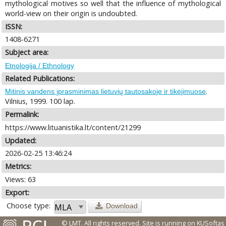
mythological motives so well that the influence of mythological
world-view on their origin is undoubted.
ISSN:
1408-6271
Subject area:
Etnologija / Ethnology
Related Publications:
.
Mitinis vandens įprasminimas lietuvių tautosakoje ir tikėjimuose
Vilnius, 1999. 100 lap.
Permalink:
https://www.lituanistika.lt/content/21299
Updated:
2026-02-25 13:46:24
Metrics:
Views: 63
Export:
Choose type:
Download
© LMT. All rights reserved.
Site is running on
KUSoftas