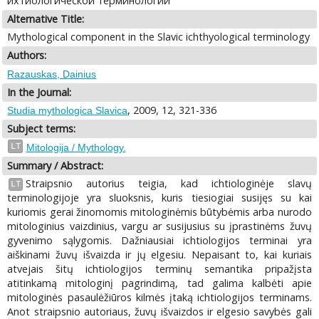
ихтиологической терминологии
Alternative Title:
Mythological component in the Slavic ichthyological terminology
Authors:
Razauskas, Dainius
In the Journal:
, 2009, 12, 321-336
Studia mythologica Slavica
Subject terms:
LT
Mitologija / Mythology.
Summary / Abstract:
Straipsnio autorius teigia, kad ichtiologinėje slavų
LT
terminologijoje yra sluoksnis, kuris tiesiogiai susijęs su kai
kuriomis gerai žinomomis mitologinėmis būtybėmis arba nurodo
mitologinius vaizdinius, vargu ar susijusius su įprastinėms žuvų
gyvenimo sąlygomis. Dažniausiai ichtiologijos terminai yra
aiškinami žuvų išvaizda ir jų elgesiu. Nepaisant to, kai kuriais
atvejais šitų ichtiologijos terminų semantika pripažįsta
atitinkamą mitologinį pagrindimą, tad galima kalbėti apie
mitologinės pasaulėžiūros kilmės įtaką ichtiologijos terminams.
Anot straipsnio autoriaus, žuvų išvaizdos ir elgesio savybės gali