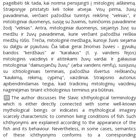
pagelbėti tik tada, kai norima persijungti į mitologinį aiškinimą.
Straipsnyje pristatyti keli tokie atvejai. Visų pirma, žuvų
pavadinimai, verčiant pažodžiui turintys reikšmę "velnias", ir
mitologiniai duomenys, susiję su žuvimis, turinčiomis pavadinime
žodį "velnias". Antra, mitologiniai duomenys, siejantys žuvį su
medžiu ir žuvų pavadinimai, kurie verčiant pažodžiui reiškia
medžių rūšis. Trečia, mitologinė medžiaga, kurioje žuvis siejama
su dalgiu ar pjautuvu. Čia labai gerai žinomas žuvies – gyvulių
bandos "kerdžiaus" ar "karaliaus" (t. y. vandens fėjos)
mitologinis vaizdinys ir atitinkami žuvų vardai. Ir galiausiai
mitologiniai "dainuojančių žuvų" (arba vandens nimfų), susijusių
su ichtiologiniais terminais, pažodžiui išvertus reiškiančių
"kaukimą, rėkimą, cypimą", vaizdiniai. Straipsnio autorius
apibendrindamas teigia, kad tradicinių mitologinių vaizdinių
nagrinėjimas tiriant ichtiologinius terminus yra būtinas.
The author discusses the Slavic ichthyological terminology
EN
which is either directly connected with some well-known
mythological beings or indicates a mythological imagery
scarcely characteristic to common living conditions of fish. Such
ichthyonyms are explained according to the appearance of the
fish and its behaviour. Nevertheless, in some cases, semantics
of these ichthyonyms conforms to a corresponding