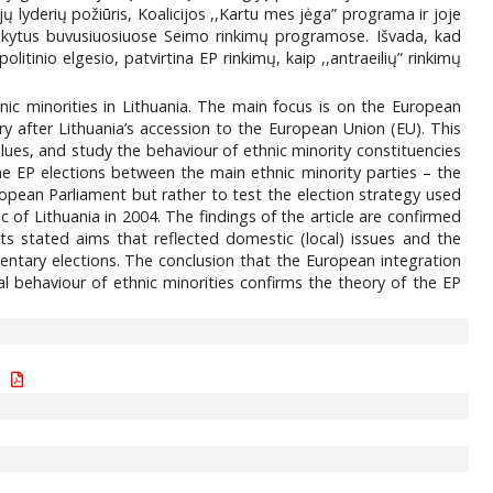
 lyderių požiūris, Koalicijos ,,Kartu mes jėga” programa ir joje
išsakytus buvusiuosiuose Seimo rinkimų programose. Išvada, kad
inio elgesio, patvirtina EP rinkimų, kaip ,,antraeilių” rinkimų
nic minorities in Lithuania. The main focus is on the European
try after Lithuania’s accession to the European Union (EU). This
lues, and study the behaviour of ethnic minority constituencies
the EP elections between the main ethnic minority parties – the
ropean Parliament but rather to test the election strategy used
of Lithuania in 2004. The findings of the article are confirmed
its stated aims that reflected domestic (local) issues and the
entary elections. The conclusion that the European integration
l behaviour of ethnic minorities confirms the theory of the EP
.