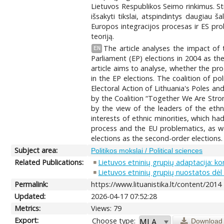
Lietuvos Respublikos Seimo rinkimus. Str
išsakyti tikslai, atspindintys daugiau
Europos integracijos procesas ir ES pro
teoriją.
The article analyses the impact of 
EN
Parliament (EP) elections in 2004 as the
article aims to analyse, whether the pr
in the EP elections. The coalition of p
Electoral Action of Lithuania's Poles a
by the Coalition “Together We Are Stron
by the view of the leaders of the ethn
interests of ethnic minorities, which h
process and the EU problematics, as wel
elections as the second-order elections.
Subject area:
Politikos mokslai / Political sciences
Related Publications:
Lietuvos etninių grupių adaptacija: ko
Lietuvos etninių grupių nuostatos dėl
Permalink:
https://www.lituanistika.lt/content/2014
Updated:
2026-04-17 07:52:28
Metrics:
Views: 79
Export:
Choose type:
Download