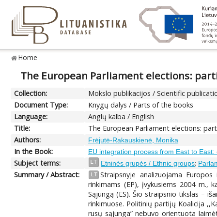
Home
The European Parliament elections: partic
Collection:
Mokslo publikacijos / Scientific publicati
Document Type:
Knygų dalys / Parts of the books
Language:
Anglų kalba / English
Title:
The European Parliament elections: partic
Authors:
Frėjutė-Rakauskienė, Monika
In the Book:
EU integration process from East to East: c
Subject terms:
;
LT
Etninės grupės / Ethnic groups
Parla
Summary / Abstract:
Straipsnyje analizuojama Europos 
LT
rinkimams (EP), įvykusiems 2004 m., ka
Sąjungą (ES). Šio straipsnio tikslas – i
rinkimuose. Politinių partijų Koalicija ,
rusų sąjunga” nebuvo orientuota laimėti