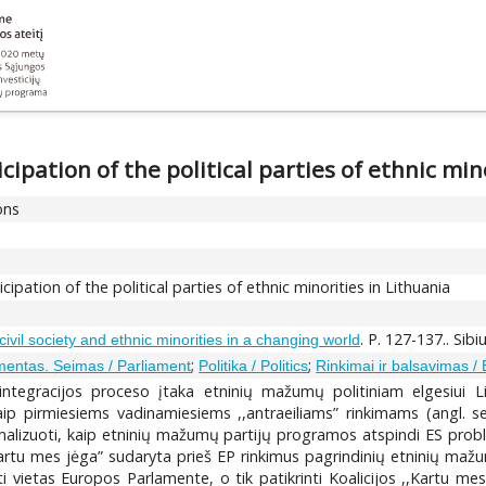
ipation of the political parties of ethnic min
ons
ipation of the political parties of ethnic minorities in Lithuania
. P. 127-137.. Si
ivil society and ethnic minorities in a changing world
;
;
mentas. Seimas / Parliament
Politika / Politics
Rinkimai ir balsavimas / 
integracijos proceso įtaka etninių mažumų politiniam elgesiui 
ip pirmiesiems vadinamiesiems ,,antraeiliams” rinkimams (angl. s
šanalizuoti, kaip etninių mažumų partijų programos atspindi ES probl
,Kartu mes jėga” sudaryta prieš EP rinkimus pagrindinių etninių mažum
 vietas Europos Parlamente, o tik patikrinti Koalicijos ,,Kartu me