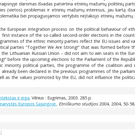
aipsnyje daromas išvadas patvirtina etninių mažumų politinių partijų
 šalies (vietos) problemas ir etninių mažumų interesus, jau kartą 
blematika bei propaguojamos vertybės neįtakojo etninių mažumų polit
the European integration process on the political behaviour of eth
 first instance of the so-called second-order elections in the coun
ogrammes of the ethnic minority parties reflect the EU issues and va
olitical parties “Together We Are Strong!” that was formed before 
nd the Lithuanian Russian Union – did not aim to win seats in the Eu
g!” before the upcoming elections to the Parliament of the Republic 
ic minority political parties, the programme of the coalition and 
ad already been declared in the previous programmes of the parliam
l as the values promoted by the EU, did not influence the politica
ntekstas ir eiga
. Vilnius : Eugrimas, 2003. 285 p.
 narystės Europos Sąjungoje.
.
Etniškumo studijos
2004, 2004, 50-58