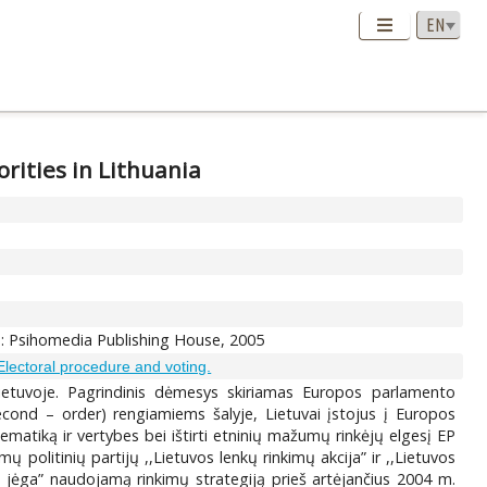
orities in Lithuania
biu: Psihomedia Publishing House, 2005
Electoral procedure and voting.
Lietuvoje. Pagrindinis dėmesys skiriamas Europos parlamento
econd – order) rengiamiems šalyje, Lietuvai įstojus į Europos
ematiką ir vertybes bei ištirti etninių mažumų rinkėjų elgesį EP
ų politinių partijų ,,Lietuvos lenkų rinkimų akcija” ir ,,Lietuvos
s jėga” naudojamą rinkimų strategiją prieš artėjančius 2004 m.