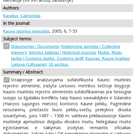
Metrikoje (XV-XVI amžių sandūroje)
Authors:
Karalius, Laimontas
In the Journal:
, 2005, 6, 7-53
Kauno istorijos metraštis
Subject terms:
;
LT
Dokumentai / Documents
Kolektyvinė atmintis / Collective
;
;
memory
Istorijos šaltiniai / Historical sources
Muitai. Muitų
;
;
tarifai / Customs duties. Customs tariff
Kaunas. Kauno kraštas
;
Lietuva (Lithuania)
16 amžius.
Summary / Abstract:
Straipsnyje analizuojama sufalsifikuota Kauno muitinės
LT
rejestro atmintinė, įrašyta Lietuvos metrikos šeštoje knygoje.
Kauno muitinės rejestro atmintinės sufalsifikavimas yra tiesiogiai
susijęs su ilgalaikiu konfliktu tarp Kauno savivaldybės ir Gdansko
(Hanzos sąjungos miesto) kontoros Kaune pirklių. Pagrindinė
nesutarimų priežastis buvo pirklių-svečių prekybos druska
suvaržymas, juos 1497 – 1506 m. valdovui priklausiusioje Kauno
muitinėje apmuitinus dvigubu druskos muitu. Nelegalaus muito
egzistavimas ir taikymas įrodytas remiantis oficialias
dokumentais, tokiais kaip LDK kanceliarijos knygomis ir Lietuvos