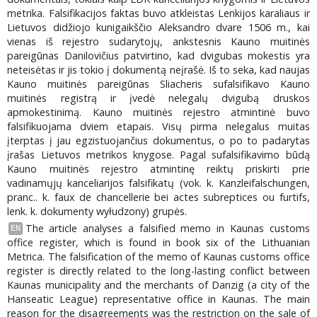
metrika. Falsifikacijos faktas buvo atkleistas Lenkijos karaliaus ir
Lietuvos didžiojo kunigaikščio Aleksandro dvare 1506 m., kai
vienas iš rejestro sudarytojų, ankstesnis Kauno muitinės
pareigūnas Danilovičius patvirtino, kad dvigubas mokestis yra
neteisėtas ir jis tokio į dokumentą neįrašė. Iš to seka, kad naujas
Kauno muitinės pareigūnas Sliacheris sufalsifikavo Kauno
muitinės registrą ir įvedė nelegalų dvigubą druskos
apmokestinimą. Kauno muitinės rejestro atmintinė buvo
falsifikuojama dviem etapais. Visų pirma nelegalus muitas
įterptas į jau egzistuojančius dokumentus, o po to padarytas
įrašas Lietuvos metrikos knygose. Pagal sufalsifikavimo būdą
Kauno muitinės rejestro atmintinę reiktų priskirti prie
vadinamųjų kanceliarijos falsifikatų (vok. k. Kanzleifalschungen,
pranc.. k. faux de chancellerie bei actes subreptices ou furtifs,
lenk. k. dokumenty wyłudzony) grupės.
The article analyses a falsified memo in Kaunas customs
EN
office register, which is found in book six of the Lithuanian
Metrica. The falsification of the memo of Kaunas customs office
register is directly related to the long-lasting conflict between
Kaunas municipality and the merchants of Danzig (a city of the
Hanseatic League) representative office in Kaunas. The main
reason for the disagreements was the restriction on the sale of