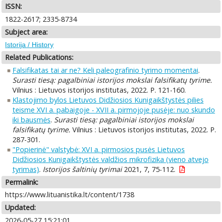
ISSN:
1822-2617; 2335-8734
Subject area:
Istorija / History
Related Publications:
Falsifikatas tai ar ne? Keli paleografinio tyrimo momentai
.
Surasti tiesą: pagalbiniai istorijos mokslai falsifikatų tyrime.
Vilnius : Lietuvos istorijos institutas, 2022. P. 121-160.
Klastojimo bylos Lietuvos Didžiosios Kunigaikštystės pilies
teisme XVI a. pabaigoje - XVII a. pirmojoje pusėje: nuo skundo
iki bausmės
.
Surasti tiesą: pagalbiniai istorijos mokslai
falsifikatų tyrime.
Vilnius : Lietuvos istorijos institutas, 2022. P.
287-301.
"Popierinė" valstybė: XVI a. pirmosios pusės Lietuvos
Didžiosios Kunigaikštystės valdžios mikrofizika (vieno atvejo
tyrimas)
.
Istorijos šaltinių tyrimai
2021, 7, 75-112.
Permalink:
https://www.lituanistika.lt/content/1738
Updated:
2026-05-27 15:21:01