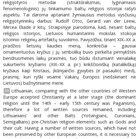
religijotyros metodai (struktūralizmas, lyginamasis
fenomenologinis) jų tinkamumo baltų religijos istorijai rašyti
aspektu. Tai daroma aptariant žymiausius metodus vysčiusių
religijotyrininkų darbus: Rudolf Otto, Gerard van der Leew,
Mircea Eliade ir kitų. Straipsnyje parodoma, kad, nesant baltų
religijos istorijos, Lietuvos humanitarinis mokslas stokoja
istorinio religinių artefaktų suvokimo. Pavyzdžiui, tiriant XIX–XX a.
pradžios lietuvių liaudies meną, konkrečiai – gausiai
ornamentuotus kryžius į jų simboliką buvo perkelta pirmykštės
bendruomenės laikų prasmės, tuo būdu išstumiant vienalaikę
sukurtiems kryžiams (XIX–XX a. pr.) krikščionišką (katalikišką)
kryžiaus kaip Kristaus, įkūnijančio gyvybės (ir pasaulio) medį,
prasmę, kuri ryški visame Vakarų Europos (neišskiriant nė
Lietuvos) bažnytiniame mene.
Lithuanian, comparing with the other countries of Western
EN
Europe accepted Christianity at a later stage (the dominant
religion until the 14th – early 15th century was Paganism),
therefore a lot of written sources remained, including
Lithuanians’ and other Balts (Yotvingians, Curonians,
Semigallians) pre-Christian religion elements: such as Gods and
their cult. Having a number of written sources, which have not
been preserved by other European countries, it is necessary to