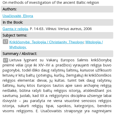
On methods of investigation of the ancient Baltic religion
Authors:
Usačiovaitė, Elvyra
In the Book:
. P. 14-63.. Vilnius: Versus aureus, 2006
Gamta ir religija
Subject terms:
;
LT
Krikščionybė. Teologija / Christianity. Theology
Mitologija /
Mythology.
Summary / Abstract:
Lietuva lyginant su Vakarų Europos šalimis krikščionybę
LT
priėmė vėlai (joje iki XIV–XV a. pradžios) vyraujanti religija buvo
pagonybė, todėl išliko daug rašytinių šaltinių, kuriuose užfiksuoti
lietuvių ir kitų baltų (jotvingių, kuršių, žiemgalių) iki krikščioniškos
religijos elementai: dievai, jų kultas. turint tiek daug rašytinių
šaltinių, kurių kitos Europos tautos apie savo archajinę religiją
neišlaikė, būtina rašyti baltų religijos istoriją, atskleidžiant jos
savitumą. Juolab, kad XX a. religijotyros disciplina užsienyje labai
išsivystė – jau parašyta ne viena visuotinė senosios religijos
istorija, sukurti religijų tipai, sąvokos, kategorijos, bendros
visoms religijoms. E. Usačiovaitės straipsnyje yra nagrinėjami