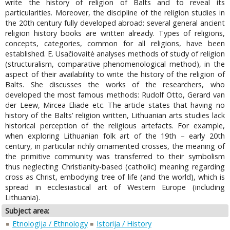
write the history of religion of Balts and to reveal its
particularities. Moreover, the discipline of the religion studies in
the 20th century fully developed abroad: several general ancient
religion history books are written already. Types of religions,
concepts, categories, common for all religions, have been
established. E. Usačiovaitė analyses methods of study of religion
(structuralism, comparative phenomenological method), in the
aspect of their availability to write the history of the religion of
Balts. She discusses the works of the researchers, who
developed the most famous methods: Rudolf Otto, Gerard van
der Leew, Mircea Eliade etc. The article states that having no
history of the Balts’ religion written, Lithuanian arts studies lack
historical perception of the religious artefacts. For example,
when exploring Lithuanian folk art of the 19th – early 20th
century, in particular richly ornamented crosses, the meaning of
the primitive community was transferred to their symbolism
thus neglecting Christianity-based (catholic) meaning regarding
cross as Christ, embodying tree of life (and the world), which is
spread in ecclesiastical art of Western Europe (including
Lithuania).
Subject area:
Etnologija / Ethnology
Istorija / History