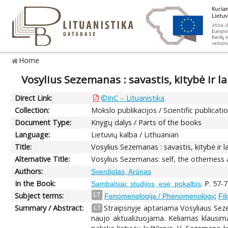
Home
Vosylius Sezemanas : savastis, kitybė ir la
Direct Link:
©InC – Lituanistika
Collection:
Mokslo publikacijos / Scientific publicati
Document Type:
Knygų dalys / Parts of the books
Language:
Lietuvių kalba / Lithuanian
Title:
Vosylius Sezemanas : savastis, kitybė ir l
Alternative Title:
Vosylius Sezemanas: self, the otherness
Authors:
Sverdiolas, Arūnas
In the Book:
. P. 57-
Sambalsiai: studijos, esė, pokalbis
Subject terms:
;
LT
Fenomenologija / Phenomenology
Fil
Summary / Abstract:
Straipsnyje aptariama Vosyliaus Sezem
LT
naujo aktualizuojama. Keliamas klausimas