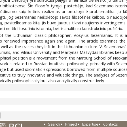
kūryba Lietuvoje yra sulaukusi palyginti nemaža dėmesio, jo darbai 
 bibliotekose. Šio filosofo tyrėjai pastebėjo, kad Sezemano istorin
dinamo kaip kritinis realizmas ar ontologinė problematika. Jo kūry
i, jog Sezemanas neišplėtojo savos filosofinės kalbos, o naudojosi
eną, pasitelkdamas kitą. Jis buvo jautrus tikrai naujiems ir vertingie
 ne tik filosofiniu istoriniu, bet ir analitiniu konstrukciniu požiūriu.
of the Lithuanian classic philosopher, Vosylius Sezemanas. It is 
es renewed importance again and again. The article examines the s
 well as the traces they left in the Lithuanian culture. V. Sezemanas’
urnals, and Vilnius University and Martynas Mažvydas libraries keep a
sophical position is a movement from the Marburg School of Neokan
is work is related to Russian intuitivist philosophy, primarily with 
age but used idiomatic expressions borrowed from multiple sources
tive to truly innovative and valuable things. The analyses of Sezema
ically philosophically but also analytically constructively.
Search
Project
Expertise
Contacts