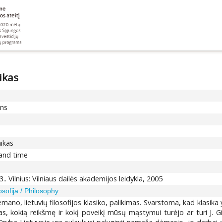
ikas
ons
aikas
 and time
73.. Vilnius: Vilniaus dailės akademijos leidykla, 2005
osofija / Philosophy.
ano, lietuvių filosofijos klasiko, palikimas. Svarstoma, kad klasika y
, kokią reikšmę ir kokį poveikį mūsų mąstymui turėjo ar turi J. Gir