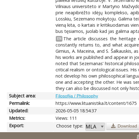
palieka lietuvių kultūroje. V. Sezemano 
Vilniaus universiteto ir Martyno Mažvydo
prie neapibrėžto idėjų komplekso, apibū
Losskiu, Sezemano mokytoju. Galima teigt
vieną kita, o kartais ir kritikuodamas vi
bus tęsiamos, juolab kad jas galima aptarti
The article discusses the heritage 
EN
constantly returns to, and what acquir
Girnius, A. Maceina, and S. Šalkauskis, as
his works are published and appear in jo
noted that Sezemanas’ historical philo
critical realism or ontological issues. H
not develop his own philosophical langu
one and accepting the other. He was sensi
they can also be discussed not only histor
Subject area:
Filosofija / Philosophy
Permalink:
https://www.lituanistika.lt/content/1675
Updated:
2026-05-05 18:54:37
Metrics:
Views: 111
Export:
Choose type:
Download