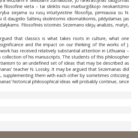
yra leidžiami ir skelbiami žurnaluose, jo rankraštynas saugomas
ė filosofinė vieta – tai slinktis nuo marburgiškojo neokantizmo
ba siejama su rusų intuityvistine filosofija, pirmiausia su N.
 iš daugelio šaltinių skolintomis idiomatikomis, pildydamas jas
ms dalykams. Filosofinės istorinės Sezemano idėjų analizės, matyt,
argued that classics is what takes roots in culture, what one
ignificance and the impact on our thinking of the works of J.
 work has received relatively substantial attention in Lithuania –
 collection of his manuscripts. The students of this philosopher
tianism to an undefined set of ideas that may be described as
Sezemanas’ teacher N. Lossky. It may be argued that Sezemanas did
, supplementing them with each other by sometimes criticizing
nas’ historical philosophical ideas will probably continue, since