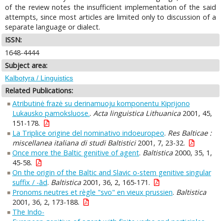
of the review notes the insufficient implementation of the said
attempts, since most articles are limited only to discussion of a
separate language or dialect.
ISSN:
1648-4444
Subject area:
Kalbotyra / Linguistics
Related Publications:
Atributinė frazė su derinamuoju komponentu Kiprijono
Lukausko pamoksluose.
.
Acta linguistica Lithuanica
2001, 45,
151-178.
La Triplice origine del nominativo indoeuropeo
.
Res Balticae :
miscellanea italiana di studi Baltistici
2001, 7, 23-32.
Once more the Baltic genitive of agent
.
Baltistica
2000, 35, 1,
45-58.
On the origin of the Baltic and Slavic o-stem genitive singular
suffix / -ād
.
Baltistica
2001, 36, 2, 165-171.
Pronoms neutres et règle "svo" en vieux prussien
.
Baltistica
2001, 36, 2, 173-188.
The Indo-