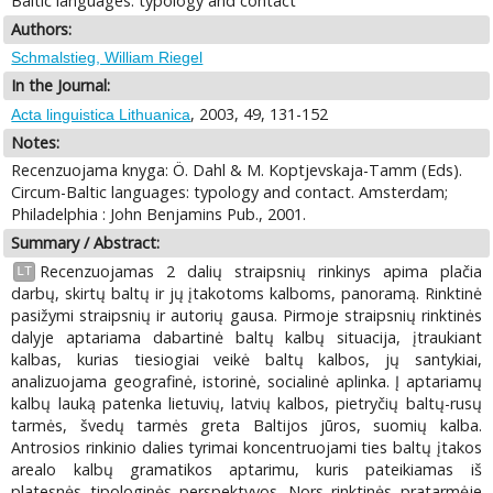
Baltic languages: typology and contact
Authors:
Schmalstieg, William Riegel
In the Journal:
, 2003, 49, 131-152
Acta linguistica Lithuanica
Notes:
Recenzuojama knyga: Ö. Dahl & M. Koptjevskaja-Tamm (Eds).
Circum-Baltic languages: typology and contact. Amsterdam;
Philadelphia : John Benjamins Pub., 2001.
Summary / Abstract:
Recenzuojamas 2 dalių straipsnių rinkinys apima plačia
LT
darbų, skirtų baltų ir jų įtakotoms kalboms, panoramą. Rinktinė
pasižymi straipsnių ir autorių gausa. Pirmoje straipsnių rinktinės
dalyje aptariama dabartinė baltų kalbų situacija, įtraukiant
kalbas, kurias tiesiogiai veikė baltų kalbos, jų santykiai,
analizuojama geografinė, istorinė, socialinė aplinka. Į aptariamų
kalbų lauką patenka lietuvių, latvių kalbos, pietryčių baltų-rusų
tarmės, švedų tarmės greta Baltijos jūros, suomių kalba.
Antrosios rinkinio dalies tyrimai koncentruojami ties baltų įtakos
arealo kalbų gramatikos aptarimu, kuris pateikiamas iš
platesnės tipologinės perspektyvos. Nors rinktinės pratarmėje