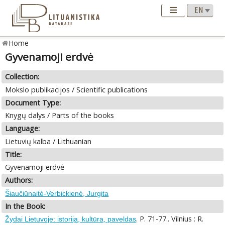
Home
Gyvenamoji erdvė
Collection:
Mokslo publikacijos / Scientific publications
Document Type:
Knygų dalys / Parts of the books
Language:
Lietuvių kalba / Lithuanian
Title:
Gyvenamoji erdvė
Authors:
Šiaučiūnaitė-Verbickienė, Jurgita
In the Book:
. P. 71-77.. Vilnius : R.
Žydai Lietuvoje: istorija, kultūra, paveldas