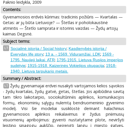
Paknio leidykla, 2009
Contents:
Gyvenamosios erdvės kūrimas: tradicinis požiūris — Kvartalas —
Getas: ar jų būta Lietuvoje? — Štetlas ir poholokaustinė
atmintis — Štetlo samprata ir istorinis vaizdas — Žydų artojų
kaimas Degsnė.
Subject terms:
;
LT
Socialinė istorija / Social history
Kasdienybės istorija /
;
;
Everyday life story
13 a. - 1569. Viduramžiai. LDK
1569 -
;
1795. Naujieji laikai. ATR
1795-1915. Lietuva Rusijos imperijos
;
;
sudėtyje
1915-1918. Kaizerinės Vokietijos okupacija
1918-
1940. Lietuva tarpukario metais.
Summary / Abstract:
Žydų gyvenamajai erdvei nusakyti vartojamos kelios sąvokos
LT
- žydų kvartalas, žydų gatvė, getas, štetlas. Jos apibūdina savitą
tam tikro laikotarpio, sociokultūrinės aplinkos, komunikacijos
formų, ekonominių sąlygų nulemtą bendruomeninio gyvenimo
modelį. Visi šie modeliai susiklostė derinant halachinius
gyvenamosios aplinkos reikalavimus ir žydus priėmusių
visuomenių apribojimus: gyventi nustatytame plote, neviršyti
leistino sinagogų aukščio, neįrengti langų į miesto gatves,