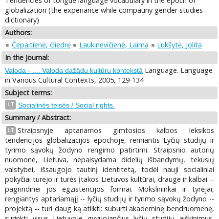
Tendencies of tongue language vocabulary in the epoch of
globalization (the experiance while compauny gender studies
dictionary)
Authors:
Čepaitienė, Giedrė
Laukinevičienė, Laima
Lukšytė, Jolita
In the Journal:
Language. Language
Valoda - .... Valoda dažādu kultūru kontekstā
in Various Cultural Contexts, 2005, 129-134
Subject terms:
LT
Socialinės teisės / Social rights.
Summary / Abstract:
Straipsnyje aptariamos gimtosios kalbos leksikos
LT
tendencijos globalizacijos epochoje, remiantis Lyčių studijų ir
tyrimo sąvokų žodyno rengimo patirtimi. Straipsnio autorių
nuomone, Lietuva, nepaisydama didelių išbandymų, tekusių
valstybei, išsaugojo tautinį identitetą, todėl nauji socialiniai
pokyčiai turėjo ir turės įtakos Lietuvos kultūrai, drauge ir kalbai --
pagrindinei jos egzistencijos formai. Mokslininkai ir tyrėjai,
rengiantys aptariamąjį -- lyčių studijų ir tyrimo sąvokų žodyno --
projektą -- turi daug ką atlikti: suburti akademinę bendruomenę,
surinkti visus Lietuvoje gyvuojančius lyčių studijų aiškinimus,