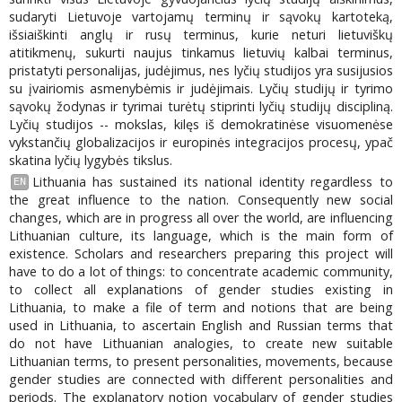
sudaryti Lietuvoje vartojamų terminų ir sąvokų kartoteką,
išsiaiškinti anglų ir rusų terminus, kurie neturi lietuviškų
atitikmenų, sukurti naujus tinkamus lietuvių kalbai terminus,
pristatyti personalijas, judėjimus, nes lyčių studijos yra susijusios
su įvairiomis asmenybėmis ir judėjimais. Lyčių studijų ir tyrimo
sąvokų žodynas ir tyrimai turėtų stiprinti lyčių studijų discipliną.
Lyčių studijos -- mokslas, kilęs iš demokratinėse visuomenėse
vykstančių globalizacijos ir europinės integracijos procesų, ypač
skatina lyčių lygybės tikslus.
Lithuania has sustained its national identity regardless to
EN
the great influence to the nation. Consequently new social
changes, which are in progress all over the world, are influencing
Lithuanian culture, its language, which is the main form of
existence. Scholars and researchers preparing this project will
have to do a lot of things: to concentrate academic community,
to collect all explanations of gender studies existing in
Lithuania, to make a file of term and notions that are being
used in Lithuania, to ascertain English and Russian terms that
do not have Lithuanian analogies, to create new suitable
Lithuanian terms, to present personalities, movements, because
gender studies are connected with different personalities and
periods. The explanatory notion vocabulary of gender studies