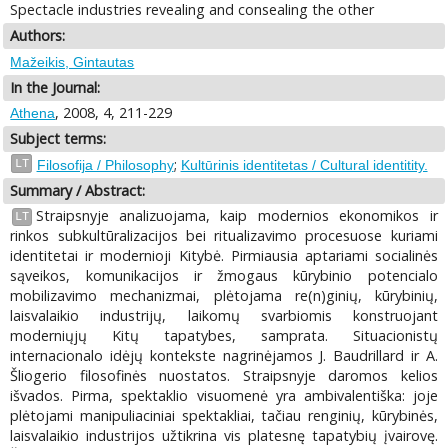
Spectacle industries revealing and consealing the other
Authors:
Mažeikis, Gintautas
In the Journal:
, 2008, 4, 211-229
Athena
Subject terms:
;
LT
Filosofija / Philosophy
Kultūrinis identitetas / Cultural identitity.
Summary / Abstract:
Straipsnyje analizuojama, kaip modernios ekonomikos ir
LT
rinkos subkultūralizacijos bei ritualizavimo procesuose kuriami
identitetai ir modernioji Kitybė. Pirmiausia aptariami socialinės
sąveikos, komunikacijos ir žmogaus kūrybinio potencialo
mobilizavimo mechanizmai, plėtojama re(n)ginių, kūrybinių,
laisvalaikio industrijų, laikomų svarbiomis konstruojant
moderniųjų Kitų tapatybes, samprata. Situacionistų
internacionalo idėjų kontekste nagrinėjamos J. Baudrillard ir A.
Šliogerio filosofinės nuostatos. Straipsnyje daromos kelios
išvados. Pirma, spektaklio visuomenė yra ambivalentiška: joje
plėtojami manipuliaciniai spektakliai, tačiau renginių, kūrybinės,
laisvalaikio industrijos užtikrina vis platesnę tapatybių įvairovę.