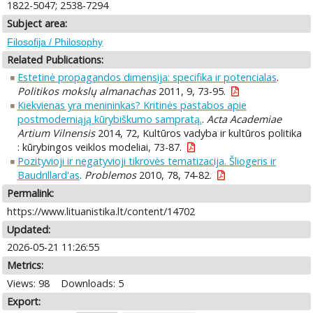
1822-5047; 2538-7294
Subject area:
Filosofija / Philosophy
Related Publications:
Estetinė propagandos dimensija: specifika ir potencialas
.
Politikos mokslų almanachas
2011, 9, 73-95.
Kiekvienas yra menininkas? Kritinės pastabos apie
postmoderniąją kūrybiškumo sampratą.
.
Acta Academiae
Artium Vilnensis
2014, 72, Kultūros vadyba ir kultūros politika
: kūrybingos veiklos modeliai, 73-87.
Pozityvioji ir negatyvioji tikrovės tematizacija. Šliogeris ir
Baudrillard'as
.
Problemos
2010, 78, 74-82.
Permalink:
https://www.lituanistika.lt/content/14702
Updated:
2026-05-21 11:26:55
Metrics:
Views: 98
Downloads: 5
Export: