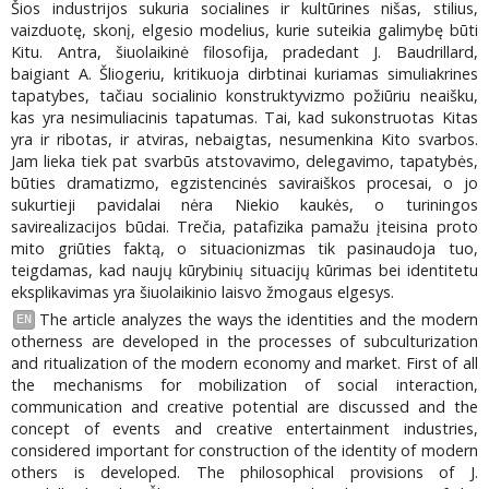
Šios industrijos sukuria socialines ir kultūrines nišas, stilius,
vaizduotę, skonį, elgesio modelius, kurie suteikia galimybę būti
Kitu. Antra, šiuolaikinė filosofija, pradedant J. Baudrillard,
baigiant A. Šliogeriu, kritikuoja dirbtinai kuriamas simuliakrines
tapatybes, tačiau socialinio konstruktyvizmo požiūriu neaišku,
kas yra nesimuliacinis tapatumas. Tai, kad sukonstruotas Kitas
yra ir ribotas, ir atviras, nebaigtas, nesumenkina Kito svarbos.
Jam lieka tiek pat svarbūs atstovavimo, delegavimo, tapatybės,
būties dramatizmo, egzistencinės saviraiškos procesai, o jo
sukurtieji pavidalai nėra Niekio kaukės, o turiningos
savirealizacijos būdai. Trečia, patafizika pamažu įteisina proto
mito griūties faktą, o situacionizmas tik pasinaudoja tuo,
teigdamas, kad naujų kūrybinių situacijų kūrimas bei identitetu
eksplikavimas yra šiuolaikinio laisvo žmogaus elgesys.
The article analyzes the ways the identities and the modern
EN
otherness are developed in the processes of subculturization
and ritualization of the modern economy and market. First of all
the mechanisms for mobilization of social interaction,
communication and creative potential are discussed and the
concept of events and creative entertainment industries,
considered important for construction of the identity of modern
others is developed. The philosophical provisions of J.