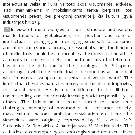
intelektualai veikia ir kuria vartotojiškos visuomenės erdvėse.
Tad menininkams ir mokslininkams tenka perprasti tos
visuomenės prekinį bei prekybinį charakterį; čia kultūra įgyja
industrijos bruožų.
In view of rapid changes of social structure and various
EN
manifestations of globalisation, the position and role of
intellectuals is changing, in a changing society. In a consumer
and information society looking for essential values, the function
of intellectuals should be a noticeable act expressed. The article
attempts to present a definition and contents of intellectual,
based on the definition of the sociologist J.A. Schupeter
according to which the intellectual is described as an individual
who "masters a weapon of a verbal and written word”. The
intellectual cherishes natural harmony and the idea of improving
the social world. He is not indifferent to his lifetime,
understanding and consciously invoking social responsibility to
others. The Lithuanian intellectuals faced the new time
challenges, primarily of postmodernism, consumer society,
mass culture, national ambition devaluation etc. Here, the
viewpoints were originally expressed by V. Kavolis. M.P.
Šaulauskas, V. Rubavičius, A. Andrijauskas, V. Martinkus etc. The
attitudes of contemporary art sociologists and representatives