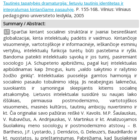
Tautinės tapatybės dramaturgija: lietuvių tautinis identitetas ir
. P. 155-168.. Vilnius: Vilniaus
integralumas kintančiame pasaulyje
pedagoginio universiteto leidykla, 2005
Summary / Abstract:
Sparčiai kintant socialinei struktūrai ir įvairiai besireiškiant
LT
globalizacijai, kinta intelektualų padėtis ir vaidmuo. Kintančioje
visuomenėje, vartotojiškoje ir informacinėje, ieškančioje esminių
vertybių, intelektualų funkcija turėtų būti pastebima ir ryški.
Bandoma pateikti intelektualo sąvoką ir jos turinį, pasiremiant
sociologo J.A. Schupeterio apibrėžimu, pagal kurį intelektualas
apibūdinamas kaip žmogus, kuris „valdo sakytinio ir rašytinio
žodžio ginklą“. Intelektualas puoselėja gamtos harmoniją ir
socialinio pasaulio tobulinimo idėją. Jis neabejingas laikmečiui,
suvokiantis ir sąmoningai skiepijantis kitiems socialinę
atsakomybę. Lietuvos intelektualai susidūrė su naujais laiko
iššūkiais, pirmiausia postmodernizmo, vartotojiškos
visuomenės, masinės kultūros, tautinių ambicijų nuvertinimo ir
kt. Čia originaliai savo pažiūras reiškė V. Kavolis. M.P. Šaulauskas,
V. Rubavičius, A. Andrijauskas, V. Martinkus ir kt. Analizuojamos
šiuolaikinių meno sociologų ir postmodernizmo atstovų – B.
Bartheso, J.F. Lyotardo, J. Derrida‘os, G. Deleuze‘s, Baudrillardo ir
kt. nuostatos, jų prieštaringumas. Pabrėžiama, kad šiuolaikiniai