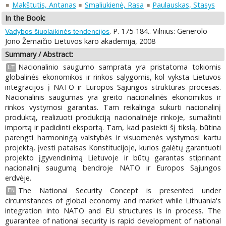
Makštutis, Antanas
Smaliukienė, Rasa
Paulauskas, Stasys
In the Book:
. P. 175-184.. Vilnius: Generolo
Vadybos šiuolaikinės tendencijos
Jono Žemaičio Lietuvos karo akademija, 2008
Summary / Abstract:
Nacionalinio saugumo samprata yra pristatoma tokiomis
LT
globalinės ekonomikos ir rinkos sąlygomis, kol vyksta Lietuvos
integracijos į NATO ir Europos Sąjungos struktūras procesas.
Nacionalinis saugumas yra greito nacionalinės ekonomikos ir
rinkos vystymosi garantas. Tam reikalinga sukurti nacionalinį
produktą, realizuoti produkciją nacionalinėje rinkoje, sumažinti
importą ir padidinti eksportą. Tam, kad pasiekti šį tikslą, būtina
parengti harmoningą valstybės ir visuomenės vystymosi kartu
projektą, įvesti pataisas Konstitucijoje, kurios galėtų garantuoti
projekto įgyvendinimą Lietuvoje ir būtų garantas stiprinant
nacionalinį saugumą bendroje NATO ir Europos Sąjungos
erdvėje.
The National Security Concept is presented under
EN
circumstances of global economy and market while Lithuania's
integration into NATO and EU structures is in process. The
guarantee of national security is rapid development of national