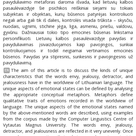
pavyduliavimo metaforas daroma išvada, kad lietuvių kalbos
pasaulėvaizdyje šie psichikos reiškiniai siejami su tokiais
subjektais ir objektais, kurių būsenos patyrėjas kontroliuoti
negali arba gali tik iš dalies, kontrolės visada trūksta – skysčiu,
nuodais, ugnimi, stichine jėga, liga, asmeniu, priešu, valdovu,
gyvūnu. Dažniausiai tokio tipo emocines būsenas linkstama
personifikuoti. Lietuvių kalbos pasaulėvaizdyje pavydas ir
pavyduliavimas įsivaizduojamos kaip pavojingos, sunkiai
kontroliuojamos ir todėl neigiamai vertinamos emocinės
būsenos. Pavydas yra stipresnis, sunkesnis ir pavojingesnis už
pavyduliavimą.
The aim of this article is to discuss the kinds of unique
EN
characteristics that the words envy, jealousy, detractor, and
jealousness have in the worldview of Lithuanian language. The
unique aspects of emotional states can be defined by analysing
the appropriate conceptual metaphors. Metaphors define
qualitative traits of emotions recorded in the worldview of
language. The unique aspects of the emotional states named
by the above-mentioned words are described, using examples
from the corpus made by the Computer Linguistics Centre of
Vytautas Magnus University. The words envy, jealousy,
detractor, and jealousness are reflected in it very unevenly. Once