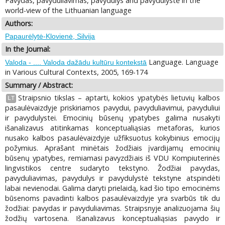
Pavydas, pavyduliavimas, pavydulys and pavydulystė in the
world-view of the Lithuanian language
Authors:
Papaurėlytė-Klovienė, Silvija
In the Journal:
Language. Language
Valoda - .... Valoda dažādu kultūru kontekstā
in Various Cultural Contexts, 2005, 169-174
Summary / Abstract:
Straipsnio tikslas – aptarti, kokios ypatybės lietuvių kalbos
LT
pasaulėvaizdyje priskiriamos pavydui, pavyduliavimui, pavyduliui
ir pavydulystei. Emocinių būsenų ypatybes galima nusakyti
išanalizavus atitinkamas konceptualiąsias metaforas, kurios
nusako kalbos pasaulėvaizdyje užfiksuotus kokybinius emocijų
požymius. Aprašant minėtais žodžiais įvardijamų emocinių
būsenų ypatybes, remiamasi pavyzdžiais iš VDU Kompiuterinės
lingvistikos centre sudaryto tekstyno. Žodžiai pavydas,
pavyduliavimas, pavydulys ir pavydulystė tekstyne atspindėti
labai nevienodai. Galima daryti prielaidą, kad šio tipo emocinėms
būsenoms pavadinti kalbos pasaulėvaizdyje yra svarbūs tik du
žodžiai: pavydas ir pavyduliavimas. Straipsnyje analizuojama šių
žodžių vartosena. Išanalizavus konceptualiąsias pavydo ir