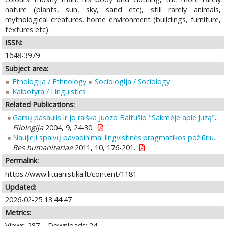
nature (plants, sun, sky, sand etc), still rarely animals,
mythological creatures, home environment (buildings, furniture,
textures etc).
ISSN:
1648-3979
Subject area:
Etnologija / Ethnology
Sociologija / Sociology
Kalbotyra / Linguistics
Related Publications:
Garsų pasaulis ir jo raiška Juozo Baltušio "Sakmėje apie Juzą"
.
Filologija
2004, 9, 24-30.
Naujieji spalvų pavadinimai lingvistinės pragmatikos požiūriu.
.
Res humanitariae
2011, 10, 176-201.
Permalink:
https://www.lituanistika.lt/content/1181
Updated:
2026-02-25 13:44:47
Metrics:
Views: 287
Downloads: 24