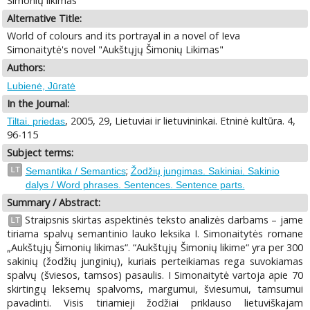
Šimonių likimas"
Alternative Title:
World of colours and its portrayal in a novel of Ieva
Simonaitytė's novel "Aukštųjų Šimonių Likimas"
Authors:
Lubienė, Jūratė
In the Journal:
, 2005, 29, Lietuviai ir lietuvininkai. Etninė kultūra. 4,
Tiltai. priedas
96-115
Subject terms:
;
LT
Semantika / Semantics
Žodžių jungimas. Sakiniai. Sakinio
dalys / Word phrases. Sentences. Sentence parts.
Summary / Abstract:
Straipsnis skirtas aspektinės teksto analizės darbams – jame
LT
tiriama spalvų semantinio lauko leksika I. Simonaitytės romane
„Aukštųjų Šimonių likimas“. “Aukštųjų Šimonių likime“ yra per 300
sakinių (žodžių junginių), kuriais perteikiamas rega suvokiamas
spalvų (šviesos, tamsos) pasaulis. I Simonaitytė vartoja apie 70
skirtingų leksemų spalvoms, margumui, šviesumui, tamsumui
pavadinti. Visis tiriamieji žodžiai priklauso lietuviškajam