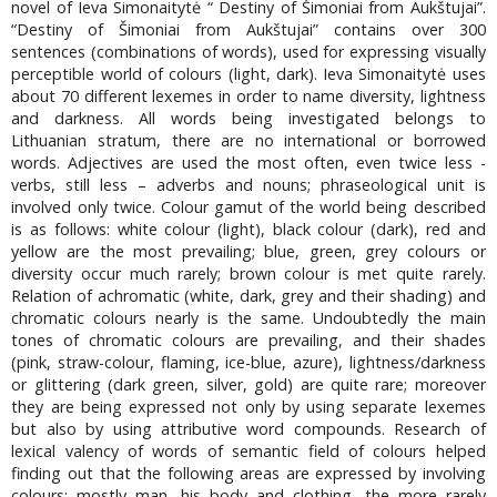
novel of Ieva Simonaitytė “ Destiny of Šimoniai from Aukštujai”.
“Destiny of Šimoniai from Aukštujai” contains over 300
sentences (combinations of words), used for expressing visually
perceptible world of colours (light, dark). Ieva Simonaitytė uses
about 70 different lexemes in order to name diversity, lightness
and darkness. All words being investigated belongs to
Lithuanian stratum, there are no international or borrowed
words. Adjectives are used the most often, even twice less -
verbs, still less – adverbs and nouns; phraseological unit is
involved only twice. Colour gamut of the world being described
is as follows: white colour (light), black colour (dark), red and
yellow are the most prevailing; blue, green, grey colours or
diversity occur much rarely; brown colour is met quite rarely.
Relation of achromatic (white, dark, grey and their shading) and
chromatic colours nearly is the same. Undoubtedly the main
tones of chromatic colours are prevailing, and their shades
(pink, straw-colour, flaming, ice-blue, azure), lightness/darkness
or glittering (dark green, silver, gold) are quite rare; moreover
they are being expressed not only by using separate lexemes
but also by using attributive word compounds. Research of
lexical valency of words of semantic field of colours helped
finding out that the following areas are expressed by involving
colours: mostly man, his body and clothing, the more rarely