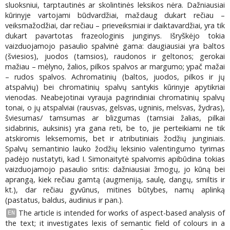
sluoksniui, tarptautinės ar skolintinės leksikos nėra. Dažniausiai
kūrinyje vartojami būdvardžiai, maždaug dukart rečiau –
veiksmažodžiai, dar rečiau – prieveiksmiai ir daiktavardžiai, yra tik
dukart pavartotas frazeologinis junginys. Išryškėjo tokia
vaizduojamojo pasaulio spalvinė gama: daugiausiai yra baltos
(šviesios), juodos (tamsios), raudonos ir geltonos; gerokai
mažiau – mėlyno, žalios, pilkos spalvos ar margumo; ypač mažai
– rudos spalvos. Achromatinių (baltos, juodos, pilkos ir jų
atspalvių) bei chromatinių spalvų santykis kūrinyje apytikriai
vienodas. Neabejotinai vyrauja pagrindiniai chromatinių spalvų
tonai, o jų atspalviai (rausvas, gelsvas, ugninis, melsvas, žydras),
šviesumas/ tamsumas ar blizgumas (tamsiai žalias, pilkai
sidabrinis, auksinis) yra gana reti, be to, jie perteikiami ne tik
atskiromis leksemomis, bet ir atributiniais žodžių junginiais.
Spalvų semantinio lauko žodžių leksinio valentingumo tyrimas
padėjo nustatyti, kad I. Simonaitytė spalvomis apibūdina tokias
vaizduojamojo pasaulio sritis: dažniausiai žmogų, jo kūną bei
aprangą, kiek rečiau gamtą (augmeniją, saulę, dangų, smiltis ir
kt.), dar rečiau gyvūnus, mitines būtybes, namų aplinką
(pastatus, baldus, audinius ir pan.).
The article is intended for works of aspect-based analysis of
EN
the text; it investigates lexis of semantic field of colours in a