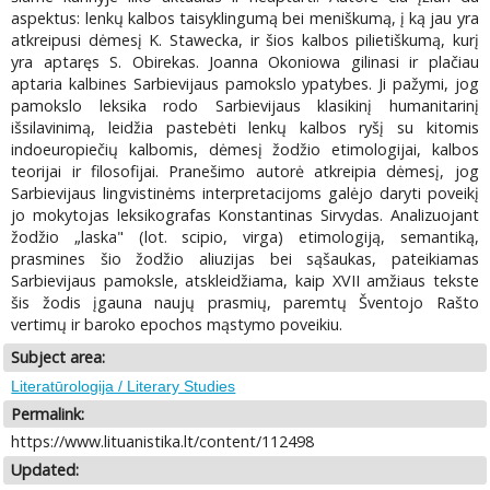
aspektus: lenkų kalbos taisyklingumą bei meniškumą, į ką jau yra
atkreipusi dėmesį K. Stawecka, ir šios kalbos pilietiškumą, kurį
yra aptaręs S. Obirekas. Joanna Okoniowa gilinasi ir plačiau
aptaria kalbines Sarbievijaus pamokslo ypatybes. Ji pažymi, jog
pamokslo leksika rodo Sarbievijaus klasikinį humanitarinį
išsilavinimą, leidžia pastebėti lenkų kalbos ryšį su kitomis
indoeuropiečių kalbomis, dėmesį žodžio etimologijai, kalbos
teorijai ir filosofijai. Pranešimo autorė atkreipia dėmesį, jog
Sarbievijaus lingvistinėms interpretacijoms galėjo daryti poveikį
jo mokytojas leksikografas Konstantinas Sirvydas. Analizuojant
žodžio „laska" (lot. scipio, virga) etimologiją, semantiką,
prasmines šio žodžio aliuzijas bei sąšaukas, pateikiamas
Sarbievijaus pamoksle, atskleidžiama, kaip XVII amžiaus tekste
šis žodis įgauna naujų prasmių, paremtų Šventojo Rašto
vertimų ir baroko epochos mąstymo poveikiu.
Subject area:
Literatūrologija / Literary Studies
Permalink:
https://www.lituanistika.lt/content/112498
Updated: