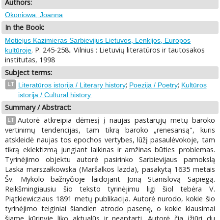
Authors:
Okoniowa, Joanna
In the Book:
Motiejus Kazimieras Sarbievijus Lietuvos, Lenkijos, Europos
. P. 245-258.. Vilnius : Lietuvių literatūros ir tautosakos
kultūroje
institutas, 1998
Subject terms:
;
;
LT
Literatūros istorija / Literary history
Poezija / Poetry
Kultūros
istorija / Cultural history.
Summary / Abstract:
Autorė atkreipia dėmesį į naujas pastarųjų metų baroko
LT
vertinimų tendencijas, tam tikrą baroko „renesansą", kuris
atskleidė naujas tos epochos vertybes, lūžį pasaulėvokoje, tam
tikrą eklektizmą jungiant laikinas ir amžinas būties problemas.
Tyrinėjimo objektu autorė pasirinko Sarbievijaus pamokslą
Laska marszałkowska (Maršalkos lazda), pasakytą 1635 metais
Šv. Mykolo bažnyčioje laidojant Joną Stanislovą Sapiegą.
Reikšmingiausiu šio teksto tyrinėjimu ligi šiol tebėra V.
Piątkiewicziaus 1891 metų publikacija. Autorė nurodo, kokie šio
tyrinėjimo teiginiai šiandien atrodo pasenę, o kokie klausimai
šiame kūrinyje liko aktualūs ir neaptarti. Autorė čia įžiūri du