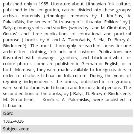
published only in 1955. Literature about Lithuanian folk culture,
published in the emigration, can be divided into these groups:
archival materials (ethnologic memoirs by I. Končius, A.
Pakalniškis, the series of “A treasury of Lithuanian Folklore” by J.
Balys); monographs and studies (works by J and M. Gimbutas, J.
Grinius); and three publications of educational and practical
purpose ( books by A. and A. Tamošaitis, S. Yla, D. Brazytė-
Bindokienė). The most thoroughly researched areas include
architecture, clothing, folk arts and customs. Publications are
illustrated with drawings, graphics, and black-and-white or
colour photos; some are published in German or English, or in
both. Moreover, they were made available to foreign readers in
order to disclose Lithuanian folk culture. During the years of
regaining independence, the books, published in emigration,
were sent to libraries in Lithuania and for individual persons. The
second editions of the books, by J. Balys, D. Brazytė-Bindokienė,
M. Gimbutienė, I. Končius, A. Pakalniškis, were published in
Lithuania.
ISSN:
1392-4028
Subject area: