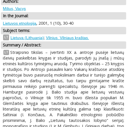
Authors:
Milius, Vacys
In the Journal:
, 2001, 1 (10), 30-40
Lietuvos etnologija
Subject terms:
;
LT
Lietuva (Lithuania)
Vilnius. Vilniaus kraštas.
Summary / Abstract:
Straipsnio tikslas – įvertinti XX a. antroje pusėje lietuvių
LT
išeivių paskelbtas knygas ir studijas, parodyti jų įnašą į mūsų
etninės kultūros tyrinėjimų aruodą. Tyrimo objektas – 25 knygos
ir studijos. Po Antrojo pasaulini karo Vakarų kraštuose atsidūrę
tyrinėtojai buvo pasiruošę moksliniam darbui ir turėjo galimybę
skelbti savo darbų rezultatus, tuo tarpu gimtajame krašte
pirmiausia reikėjo parengti specialistų. Išeivijoje jau 1946 m.
Hamburge pasirodė J. Balio studija apie lietuvių vestuvių
papročius, o Vilniuje tik 1955 m. buvo išleista populiari M.
Glemžaitės knyga apie tautinius drabužius. Išeivijoje išleistą
literatūrą apie lietuvių etninę kultūrą galima taip klasifikuoti:
šaltiniai (I. Končiaus, A. Pakalniškio etnologinio pobūdžio
prisiminimai, J. Balio „Lietuvių tautosakos lobyno“ serija);
monografijos ir studijos (J. ir M. Gimbutų, J. Griniaus darbai), trys