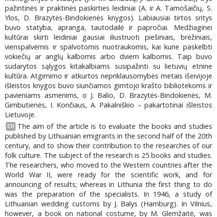
pažintinės ir praktinės paskirties leidiniai (A. ir A. Tamošaičių, S.
Ylos, D. Brazytės-Bindokienės knygos). Labiausiai tirtos sritys
buvo statyba, apranga, tautodailė ir papročiai. Medžiaginei
kultūrai skirti leidiniai gausiai iliustruoti piešiniais, brėžiniais,
vienspalvėmis ir spalvotomis nuotraukomis, kai kurie paskelbti
vokiečių ar anglų kalbomis arbo dviem kalbomis. Taip buvo
sudarytos sąlygos kitakalbiams susipažinti su lietuvių etnine
kultūra. Atgimimo ir atkurtos nepriklausomybės metais išeivijoje
išleistos knygos buvo siunčiamos gimtojo krašto bibliotekoms ir
pavieniams asmenims, o J. Balio, D. Brazytės-Bindokienės, M.
Gimbutienės, I. Končiaus, A. Pakalniškio – pakartotinai išleistos
Lietuvoje.
The aim of the article is to evaluate the books and studies
EN
published by Lithuanian emigrants in the second half of the 20th
century, and to show their contribution to the researches of our
folk culture. The subject of the research is 25 books and studies.
The researchers, who moved to the Western countries after the
World War II, were ready for the scientific work, and for
announcing of results; whereas in Lithunia the first thing to do
was the preparation of the specialists. In 1946, a study of
Lithuanian wedding customs by J. Balys (Hamburg). In Vilnius,
however, a book on national costume, by M. Glemžaitė, was