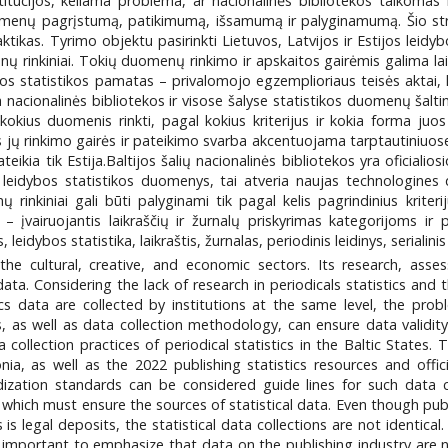
itucijos, keliama problema, ar nacionalinės bibliotekos taikom
omenų pagrįstumą, patikimumą, išsamumą ir palyginamumą. Šio straipsn
ktikas. Tyrimo objektu pasirinkti Lietuvos, Latvijos ir Estijos leidy
uomenų rinkiniai. Tokių duomenų rinkimo ir apskaitos gairėmis galima
bos statistikos pamatas – privalomojo egzemplioriaus teisės aktai, ku
nacionalinės bibliotekos ir visose šalyse statistikos duomenų šaltin
, kokius duomenis rinkti, pagal kokius kriterijus ir kokia forma ju
ors jų rinkimo gairės ir pateikimo svarba akcentuojama tarptautiniu
eikia tik Estija.Baltijos šalių nacionalinės bibliotekos yra oficialios
nių leidybos statistikos duomenys, tai atveria naujas technologi
ų rinkiniai gali būti palyginami tik pagal kelis pagrindinius kriter
– įvairuojantis laikraščių ir žurnalų priskyrimas kategorijoms ir 
leidybos statistika, laikraštis, žurnalas, periodinis leidinys, serialini
f the cultural, creative, and economic sectors. Its research, asse
ta. Considering the lack of research in periodicals statistics and th
tics data are collected by institutions at the same level, the prob
s well as data collection methodology, can ensure data validity, r
llection practices of periodical statistics in the Baltic States. 
stonia, as well as the 2022 publishing statistics resources and of
dization standards can be considered guide lines for such data c
, which must ensure the sources of statistical data. Even though publ
es is legal deposits, the statistical data collections are not identica
important to emphasize that data on the publishing industry are not