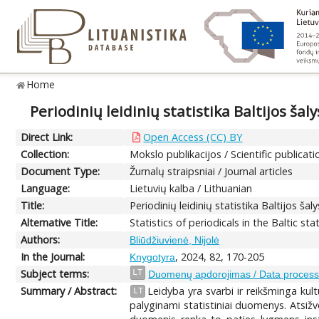
Home
Periodinių leidinių statistika Baltijos šal
Direct Link:
Open Access (CC) BY
Collection:
Mokslo publikacijos / Scientific publicati
Document Type:
Žurnalų straipsniai / Journal articles
Language:
Lietuvių kalba / Lithuanian
Title:
Periodinių leidinių statistika Baltijos šaly
Alternative Title:
Statistics of periodicals in the Baltic st
Authors:
Bliūdžiuvienė, Nijolė
In the Journal:
, 2024, 82, 170-205
Knygotyra
Subject terms:
LT
Duomenų apdorojimas / Data process
Summary / Abstract:
Leidyba yra svarbi ir reikšminga kult
LT
palyginami statistiniai duomenys. Atsižve