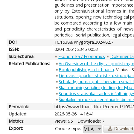
guidelines and presentation importance 
only by Estonia.National libraries in t
stitutions, opening new technological po
be compared according to a few main cri
and periodicity characteristics of new
periodical, serial publication, legal depos
DOI:
10.15388/Knygotyra.2024.82.7
ISSN:
0204-2061; 2345-0053
Subject area:
Ekonomika / Economics
Dokumentaci
Related Publications:
An Overview of the digital publishing m
Book publishing in Lithuania
. Vilnius :
Lietuvos spaudos statistika: situacija 
Scholarly journal publishers in a small
Skaitmeninių serialinių leidinių leidyb
Spaudos statistika: raidos ir šaltinių į
Šiuolaikiniai mokslo serialiniai leidiniai:
Permalink:
https://www.lituanistika.lt/content/1094
Updated:
2026-05-26 14:16:41
Metrics:
Views: 95
Downloads: 7
Export:
Choose type:
Download