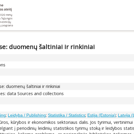
yse: duomenų šaltiniai ir rinkiniai
ons
se: duomenų šaltiniai ir rinkiniai
ates: data Sources and collections
;
;
;
;
ing
Leidyba / Publishing
Statistika / Statistics
Estija (Estonia)
Latvija (
ūros, kūrybos ir ekonomikos sektoriaus dalis. Jos tyrimui, vertinimui i
lgiant į periodinių leidinių statistikos tyrimų stoką ir leidybos stati