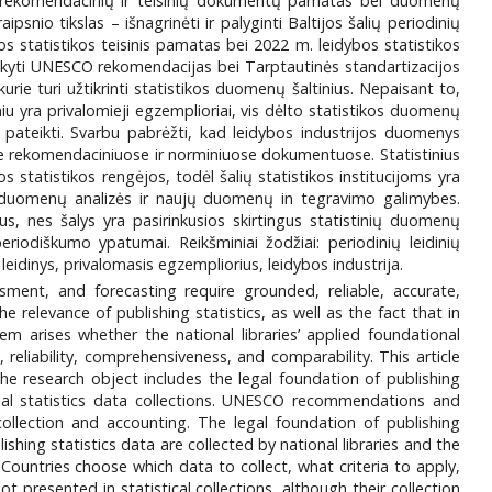
as rekomendacinių ir teisinių dokumentų pamatas bei duomenų
io tikslas – išnagrinėti ir palyginti Baltijos šalių periodinių
bos statistikos teisinis pamatas bei 2022 m. leidybos statistikos
 laikyti UNESCO rekomendacijas bei Tarptautinės standartizacijos
rie turi užtikrinti statistikos duomenų šaltinius. Nepaisant to,
iu yra privalomieji egzemplioriai, vis dėlto statistikos duomenų
os pateikti. Svarbu pabrėžti, kad leidybos industrijos duomenys
ose rekomendaciniuose ir norminiuose dokumentuose. Statistinius
ios statistikos rengėjos, todėl šalių statistikos institucijoms yra
nes duomenų analizės ir naujų duomenų in tegravimo galimybes.
ijus, nes šalys yra pasirinkusios skirtingus statistinių duomenų
periodiškumo ypatumai. Reikšminiai žodžiai: periodinių leidinių
s leidinys, privalomasis egzempliorius, leidybos industrija.
ssment, and forecasting require grounded, reliable, accurate,
e relevance of publishing statistics, as well as the fact that in
lem arises whether the national libraries’ applied foundational
eliability, comprehensiveness, and comparability. This article
The research object includes the legal foundation of publishing
ficial statistics data collections. UNESCO recommendations and
ollection and accounting. The legal foundation of publishing
ishing statistics data are collected by national libraries and the
l. Countries choose which data to collect, what criteria to apply,
 presented in statistical collections, although their collection