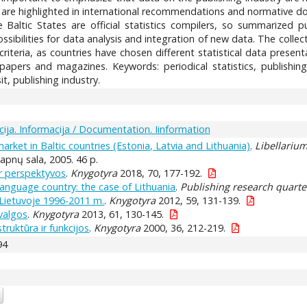
are highlighted in international recommendations and normative doc
he Baltic States are official statistics compilers, so summarized pu
ssibilities for data analysis and integration of new data. The coll
teria, as countries have chosen different statistical data present
spapers and magazines. Keywords: periodical statistics, publishing
it, publishing industry.
ja. Informacija / Documentation. Iinformation
arket in Baltic countries (Estonia, Latvia and Lithuania)
.
Libellariu
 Sapnų sala, 2005. 46 p.
ir perspektyvos
.
Knygotyra
2018, 70, 177-192.
-language country: the case of Lithuania
.
Publishing research quarte
a Lietuvoje 1996-2011 m.
.
Knygotyra
2012, 59, 131-139.
žvalgos
.
Knygotyra
2013, 61, 130-145.
 struktūra ir funkcijos
.
Knygotyra
2000, 36, 212-219.
94