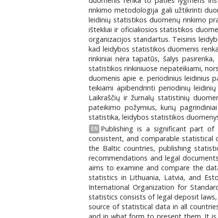
duomenis renka to paties lygmens inst
rinkimo metodologija gali užtikrinti du
leidinių statistikos duomenų rinkimo pra
ištekliai ir oficialiosios statistikos d
organizacijos standartus. Teisinis leidy
kad leidybos statistikos duomenis renka 
rinkiniai nėra tapatūs, šalys pasirenka
statistikos rinkiniuose nepateikiami, n
duomenis apie e. periodinius leidinius pat
teikiami apibendrinti periodinių leidi
Laikraščių ir žurnalų statistinių duomen
pateikimo požymius, kurių pagrindiniai 
statistika, leidybos statistikos duomenys, 
Publishing is a significant part o
EN
consistent, and comparable statistical da
the Baltic countries, publishing statis
recommendations and legal documents, a
aims to examine and compare the data co
statistics in Lithuania, Latvia, and E
International Organization for Standar
statistics consists of legal deposit laws
source of statistical data in all countri
and in what form to present them. It is 