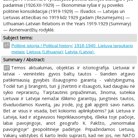
padariniai (1926.XII-1929) — Ekonominiai ryšiai ir jų poveikis
politinei konsolidacijai (1919-1929) — Išvados — Latvijas un
Lietuvas attiecibas no 1919 lidz 1929 gadam (Rezumejums) —
Lithuanian-Latvian Relations in the Years 1919-1929 (Summary)
— Asmenvardžių rodyklė.
Subject terms:
;
LT
Politinė istorija / Political history
1918-1940. Lietuva tarpukario
;
;
metais
Lietuva (Lithuania)
Latvija (Latvia).
Summary / Abstract:
Temos aktualumas, objektas ir istoriografija. Lietuviai ir
LT
latviai - vienintelės gyvos baltų tautos - šiandien atgavo
patikimiausią gyvybės išsaugojimo garantą - valstybingumą.
Todėl turi jį branginti, turi jį įtvirtinti ir išsaugoti, kad daugiau nė
sykio neprarastų. Tarptautinis pripažinimas, žinoma, suteikia
Lietuvai ir Latvijai nemažai išlikimo garantijų. Jungtinės tautos,
išvaduodamos Kuveitą, jau įrodė, jog gali apginti savo narius.
Bet ar visus ir visada, bet kokiomis aplinkybėmis? Juk Lietuva ir
Latvija, kad ir atgavusios Nepriklausomybę, išlieka toje pačioje,
labai pavojingoje, anot geografo K. Pakšto, „nenormaliai
pavojingoje“ geopolitinėje padėtyje. Pripažindamos Lietuvą,
Vakarų valstybės iš karto leido suprasti, kad nei jos, nei NATO