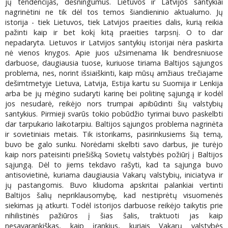
jų tendencijas, dėsningumus. Lietuvos ir Latvijos santykiai
nagrinėtini ne tik dėl tos temos šiandieninio aktualumo. Jų
istorija - tiek Lietuvos, tiek Latvijos praeities dalis, kurią reikia
pažinti kaip ir bet kokį kitą praeities tarpsnį. O to dar
nepadaryta. Lietuvos ir Latvijos santykių istorijai nėra paskirta
nė vienos knygos. Apie juos užsimenama lik bendresniuose
darbuose, daugiausia tuose, kuriuose tiriama Baltijos sąjungos
problema, nes, norint išsiaiškinti, kaip mūsų amžiaus trečiajame
dešimtmetyje Lietuva, Latvija, Estija kartu su Suomija ir Lenkija
arba be jų mėgino sudaryti karinę bei politinę sąjungą ir kodėl
jos nesudarė, reikėjo nors trumpai apibūdinti šių valstybių
santykius. Pirmieji svarūs tokio pobūdžio tyrimai buvo paskelbti
dar tarpukario laikotarpiu. Baltijos sąjungos problema nagrinėta
ir sovietiniais metais. Tik istorikams, pasirinkusiems šią temą,
buvo be galo sunku. Norėdami skelbti savo darbus, jie turėjo
kaip nors pateisinti priešišką Sovietų valstybės požiūrį į Baltijos
sąjungą. Dėl to jiems tekdavo rašyti, kad ta sąjunga buvo
antisovietinė, kuriama daugiausia Vakarų valstybių, iniciatyva ir
jų pastangomis. Buvo kliudoma apskritai palankiai vertinti
Baltijos šalių nepriklausomybę, kad nestiprėtų visuomenės
siekimas ją atkurti. Todėl istorijos darbuose reikėjo taikytis prie
nihilistinės pažiūros į šias šalis, traktuoti jas kaip
nesavarankiškas, kaip įrankius, kuriais Vakarų valstybės