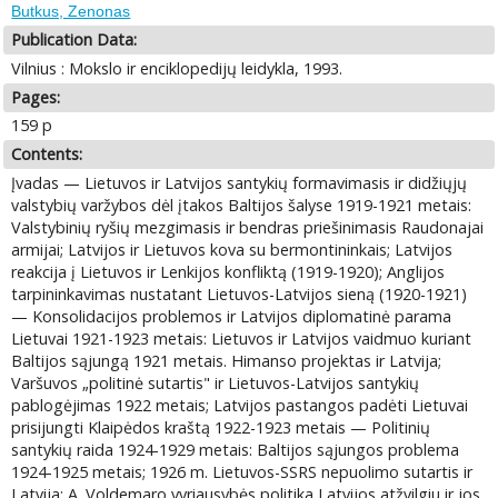
Butkus, Zenonas
Publication Data:
Vilnius : Mokslo ir enciklopedijų leidykla, 1993.
Pages:
159 p
Contents:
Įvadas — Lietuvos ir Latvijos santykių formavimasis ir didžiųjų
valstybių varžybos dėl įtakos Baltijos šalyse 1919-1921 metais:
Valstybinių ryšių mezgimasis ir bendras priešinimasis Raudonajai
armijai; Latvijos ir Lietuvos kova su bermontininkais; Latvijos
reakcija į Lietuvos ir Lenkijos konfliktą (1919-1920); Anglijos
tarpininkavimas nustatant Lietuvos-Latvijos sieną (1920-1921)
— Konsolidacijos problemos ir Latvijos diplomatinė parama
Lietuvai 1921-1923 metais: Lietuvos ir Latvijos vaidmuo kuriant
Baltijos sąjungą 1921 metais. Himanso projektas ir Latvija;
Varšuvos „politinė sutartis" ir Lietuvos-Latvijos santykių
pablogėjimas 1922 metais; Latvijos pastangos padėti Lietuvai
prisijungti Klaipėdos kraštą 1922-1923 metais — Politinių
santykių raida 1924-1929 metais: Baltijos sąjungos problema
1924-1925 metais; 1926 m. Lietuvos-SSRS nepuolimo sutartis ir
Latvija; A. Voldemaro vyriausybės politika Latvijos atžvilgiu ir jos