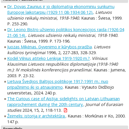
Dr. Dovas Zaunius ir jo diplomatija ekonominių sunkumų
Europoje laikotarpiu (1929 11 08-1934 06 12).
.
Lietuvos
užsienio reikalų ministrai, 1918-1940.
Kaunas : Šviesa, 1999.
P. 253-290.
Dr. Leono Bistro užsienio politikos koncepcijos raida (1926 04
21-06 14).
.
Lietuvos užsienio reikalų ministrai, 1918-1940.
Kaunas : Šviesa, 1999. P. 173-196.
Juozas Mikėnas. Gyvenimo ir kūrybos pradžia
.
Lietuvos
kultūros tyrinėjimai
1996, 2, 227-283, 328-329.
Kodėl Vilnius atiteko Lenkijai 1919-1920 m.?
.
Vilniaus
klausimas Lietuvos respublikos diplomatijoje (1918-1940
m.): IV mokslinės konferencijos pranešimai.
Kaunas : Jumena,
2003. P. 23-32.
Lietuva Švedijos Baltijos politikoje 1917-1991 m.: nuo
pripažinimo iki jo atnaujinimo
. Kaunas : Vytauto Didžiojo
universitetas, 2024. 240 p.
The Curious case of Aistija: sidelights on Latvian-Lithuanian
rapprochement during the 20th century.
.
Journal of Eurasian
studies
2024, 15, 2, 118-113.
Žeimelis: istorija ir architektūra.
. Kaunas : Morkūnas ir Ko, 2000.
147 p.