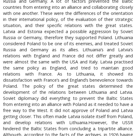
Russia and Germany. A lot of factors prevented the Baltic
countries from entering into an alliance and collaborating closely
with one another. These were the differences of the orientation
in their international policy, of the evaluation of their strategic
situation, and their specific relations with the great states.
Latvia and Estonia expected a possible aggression by Soviet
Russia or Germany, therefore they supported Poland. Lithuania
considered Poland to be one of its enemies, and treated Soviet
Russia and Germany as its allies. Lithuania’s and Latvia’s
relations with England and France did not differ greatly and
were almost the same with the USA and Italy. Latvia practised
the same policy as England, and tried to maintain good
relations with France. As to Lithuania, it showed its
dissatisfaction with France’s and England’s benevolence towards
Poland. The policy of the great states determined the
development of the relations between Lithuania and Latvia.
Soviet diplomacy did everything to prevent the Baltic States
from entering into an alliance with Poland as it needed to have a
free way to the West. It did not approve of Poland and Latvia
getting closer. This often made Latvia isolate itself from Poland,
and develop relations with Lithuania.However, the USSR
hindered the Baltic States from concluding a. tripartite alliance.
Although, according to the facts of the archives, in 1926 having