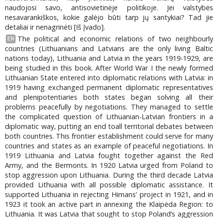
naudojosi savo, antisovietinėje politikoje. Jei valstybės
nesavarankiškos, kokie galėjo būti tarp jų santykiai? Tad jie
detaliai ir nenagrinėti [Iš Įvado].
The political and economic relations of two neighbourly
EN
countries (Lithuanians and Latvians are the only living Baltic
nations today), Lithuania and Latvia in the years 1919-1929, are
being studied in this book. After World War I the newly formed
Lithuanian State entered into diplomatic relations with Latvia: in
1919 having exchanged permanent diplomatic representatives
and plenipotentiaries both states began solving all their
problems peacefully by negotiations. They managed to settle
the complicated question of Lithuanian-Latvian frontiers in a
diplomatic way, putting an end toall territorial debates between
both countries. This frontier establishment could serve for many
countries and states as an example of peaceful negotiations. In
1919 Lithuania and Latvia fought together against the Red
Army, and the Bermonts. In 1920 Latvia urged from Poland to
stop aggression upon Lithuania. During the third decade Latvia
provided Lithuania with all possible diplomatic assistance. It
supported Lithuania in rejecting Himans’ project in 1921, and in
1923 it took an active part in annexing the Klaipėda Region: to
Lithuania. It was Latvia that sought to stop Poland’s aggression