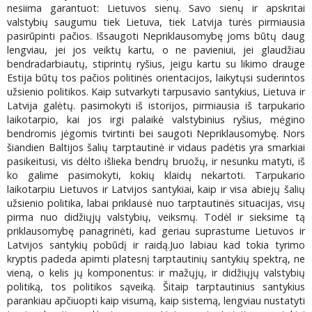
nesiima garantuot: Lietuvos sienų. Savo sienų ir apskritai
valstybių saugumu tiek Lietuva, tiek Latvija turės pirmiausia
pasirūpinti pačios. Išsaugoti Nepriklausomybę joms būtų daug
lengviau, jei jos veiktų kartu, o ne pavieniui, jei glaudžiau
bendradarbiautų, stiprintų ryšius, jeigu kartu su likimo drauge
Estija būtų tos pačios politinės orientacijos, laikytųsi suderintos
užsienio politikos. Kaip sutvarkyti tarpusavio santykius, Lietuva ir
Latvija galėtų. pasimokyti iš istorijos, pirmiausia iš tarpukario
laikotarpio, kai jos irgi palaikė valstybinius ryšius, mėgino
bendromis jėgomis tvirtinti bei saugoti Nepriklausomybę. Nors
šiandien Baltijos šalių tarptautinė ir vidaus padėtis yra smarkiai
pasikeitusi, vis dėlto išlieka bendrų bruožų, ir nesunku matyti, iš
ko galime pasimokyti, kokių klaidų nekartoti. Tarpukario
laikotarpiu Lietuvos ir Latvijos santykiai, kaip ir visa abiejų šalių
užsienio politika, labai priklausė nuo tarptautinės situacijas, visų
pirma nuo didžiųjų valstybių, veiksmų. Todėl ir sieksime tą
priklausomybę panagrinėti, kad geriau suprastume Lietuvos ir
Latvijos santykių pobūdį ir raidą.Juo labiau kad tokia tyrimo
kryptis padeda apimti platesnį tarptautinių santykių spektrą, ne
vieną, o kelis jų komponentus: ir mažųjų, ir didžiųjų valstybių
politiką, tos politikos sąveiką. Šitaip tarptautinius santykius
parankiau apčiuopti kaip visumą, kaip sistemą, lengviau nustatyti