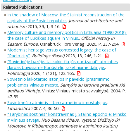
Related Publications:
In the shadow of Moscow: the Stalinist reconstruction of the
capitals of the Soviet republics
.
Journal of architecture and
urbanism
2015, 39, 1, 3-16.
Memory culture and memory politics in Lithuania (1990-2018):
the case of Lukiškės square in Vilnius.
.
Official history in
Eastern Europe.
Osnabrück : ibre Verlag, 2020. P. 237-264.
Modernist heritage versus contested legacy: the case of
"Radio city"
.
Buildings (Basel)
2023, 13, 246, 1-21.
"Sovietinėje bazėje, tai kokie čia jūs partizanai": atminties
darbas buvusiame Kopūstėlių raketiniame dalinyje.
.
Politologija
2026, 1 (121), 122-165.
Sovietinio laikotarpio istorijos ir paveldo įprasminimo
problemos Vilniaus mieste
.
Santykis su istorine praeitimi XXI
amžiaus Vilniuje.
Vilnius: Vilniaus miesto savivaldybė, 2004. P.
47-59.
Sovietmečio atmintis – tarp atmetimo ir nostalgijos
.
Lituanistica
2007, 4, 36-50.
"Tarybinės sostinės" konstravimas J. Stalino epochoje: Minsko
ir Vilniaus atvejai
.
Nuo Basanavičiaus, Vytauto Didžiojo iki
Molotovo ir Ribbentropo: atminties ir atminimo kultūrų