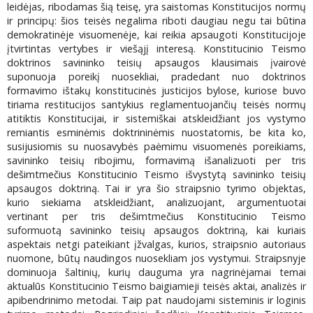
leidėjas, ribodamas šią teisę, yra saistomas Konstitucijos normų
ir principų: šios teisės negalima riboti daugiau negu tai būtina
demokratinėje visuomenėje, kai reikia apsaugoti Konstitucijoje
įtvirtintas vertybes ir viešąjį interesą. Konstitucinio Teismo
doktrinos savininko teisių apsaugos klausimais įvairovė
suponuoja poreikį nuosekliai, pradedant nuo doktrinos
formavimo ištakų konstitucinės justicijos bylose, kuriose buvo
tiriama restitucijos santykius reglamentuojančių teisės normų
atitiktis Konstitucijai, ir sistemiškai atskleidžiant jos vystymo
remiantis esminėmis doktrininėmis nuostatomis, be kita ko,
susijusiomis su nuosavybės paėmimu visuomenės poreikiams,
savininko teisių ribojimu, formavimą išanalizuoti per tris
dešimtmečius Konstitucinio Teismo išvystytą savininko teisių
apsaugos doktriną. Tai ir yra šio straipsnio tyrimo objektas,
kurio siekiama atskleidžiant, analizuojant, argumentuotai
vertinant per tris dešimtmečius Konstitucinio Teismo
suformuotą savininko teisių apsaugos doktriną, kai kuriais
aspektais netgi pateikiant įžvalgas, kurios, straipsnio autoriaus
nuomone, būtų naudingos nuosekliam jos vystymui. Straipsnyje
dominuoja šaltinių, kurių dauguma yra nagrinėjamai temai
aktualūs Konstitucinio Teismo baigiamieji teisės aktai, analizės ir
apibendrinimo metodai. Taip pat naudojami sisteminis ir loginis