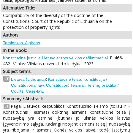
teisių apsaugos klausimais įvairovės suderinamumas
Alternative Title:
Compatibility of the diversity of the doctrine of the
Constitutional Court of the Republic of Lithuania on the
protection of property rights
Authors:
Taminskas, Algirdas
In the Book:
. P. 466-
Konstitucinė justicija Lietuvoje: trys veiklos dešimtmečiai
482.. Vilnius: Vilniaus universiteto leidykla, 2023
Subject terms:
;
LT
Lietuva (Lithuania)
Konstitucinė teisė. Konstitucija /
;
Constitutional law. Constitution
Teismai. Teismų praktika /
Courts. Case-law.
Summary / Abstract:
Pagal Lietuvos Respublikos Konstitucinio Teismo (toliau ir –
LT
Konstitucinis Teismas) doktriną asmens konstitucinė teisė į
nuosavybę yra esminė (būtina) jo ūkinės veiklos laisvės
įgyvendinimo sąlyga. Kadangi ribojant asmens teisę į nuosavybę
yra ribojama ir asmens ūkinės veiklos laisvė, todėl įstatymų