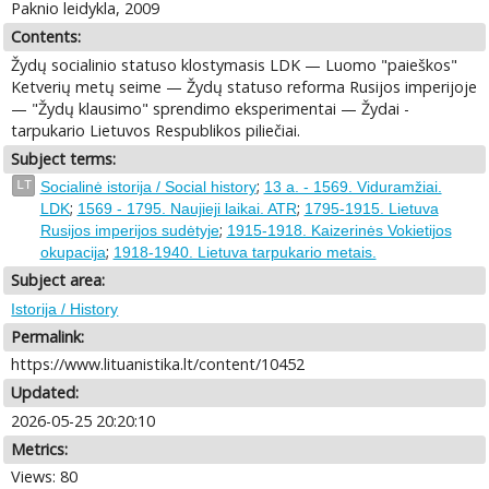
Paknio leidykla, 2009
Contents:
Žydų socialinio statuso klostymasis LDK — Luomo "paieškos"
Ketverių metų seime — Žydų statuso reforma Rusijos imperijoje
— "Žydų klausimo" sprendimo eksperimentai — Žydai -
tarpukario Lietuvos Respublikos piliečiai.
Subject terms:
;
LT
Socialinė istorija / Social history
13 a. - 1569. Viduramžiai.
;
;
LDK
1569 - 1795. Naujieji laikai. ATR
1795-1915. Lietuva
;
Rusijos imperijos sudėtyje
1915-1918. Kaizerinės Vokietijos
;
okupacija
1918-1940. Lietuva tarpukario metais.
Subject area:
Istorija / History
Permalink:
https://www.lituanistika.lt/content/10452
Updated:
2026-05-25 20:20:10
Metrics:
Views: 80