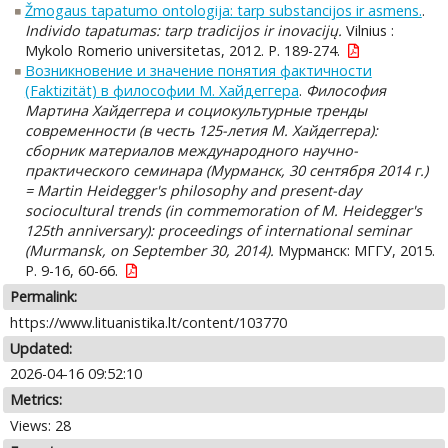
Žmogaus tapatumo ontologija: tarp substancijos ir asmens.
.
Individo tapatumas: tarp tradicijos ir inovacijų.
Vilnius :
Mykolo Romerio universitetas, 2012. P. 189-274.
Возникновение и значение понятия фактичности
(Faktizität) в философии М. Хайдеггера
.
Философия
Мартина Хайдеггера и социокультурные тренды
современности (в честь 125-летия М. Хайдеггера):
сборник материалов международного научно-
практического семинара (Мурманск, 30 сентября 2014 г.)
= Martin Heidegger's philosophy and present-day
sociocultural trends (in commemoration of M. Heidegger's
125th anniversary): proceedings of international seminar
(Murmansk, on September 30, 2014).
Мурманск: МГГУ, 2015.
P. 9-16, 60-66.
Permalink:
https://www.lituanistika.lt/content/103770
Updated:
2026-04-16 09:52:10
Metrics:
Views: 28