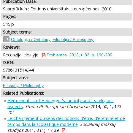
Publication Data:
Saarbrücken : Editions universitaires européennes, 2010.
Pages:
545 p
Subject terms:
;
LT
Ontologija / Ontology
Filosofija / Philosophy.
Reviews:
Recenzija leidinyje
Problemos. 2013, t. 83, p. 196-200
ISBN:
9786131514944
Subject area:
Filosofija / Philosophy
Related Publications:
Hermeneutics of Heidegger's facticity and its religious
aspects
.
Studia Philosophiae Christianae
2014, 50, 1, 173-
204.
Le Changement du sens des notions d'être, d'éternité et de
temps dans la scolastique moderne
.
Socialinių mokslų
studijos
2011, 3 (1), 17-29.