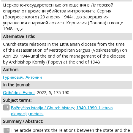
Церковно-государственные отношения в Литовской
епархии от времени убийства митрополита Сергия
(Воскресенского) 29 апреля 1944 г. до завершения
управления епархией архиеп. Корнилия (Попова) в конце
1948 года
Alternative Title:
Church-state relations in the Lithuanian diocese from the time
of the assassination of Metropolitan Sergius (Voskresensky) on
April 29, 1944 until the end of the management of the diocese
by Archbishop Kornily (Popov) at the end of 1948
Authors:
Гуринович, Антоний
In the Journal:
, 2022, 5, 175-190
Orthòdoxi Evròpi
Subject terms:
;
LT
Bažnyčios istorija / Church history
1940-1990. Lietuva
okupacijų metais.
Summary / Abstract:
The article presents the relations between the state and the
EN