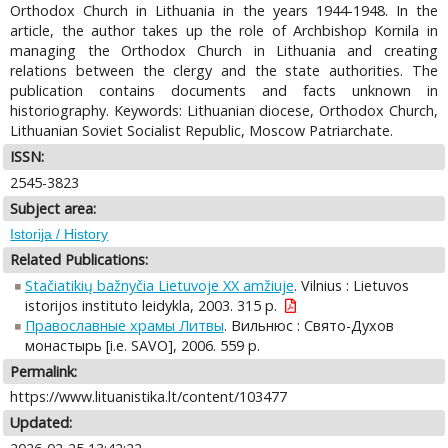
Orthodox Church in Lithuania in the years 1944-1948. In the
article, the author takes up the role of Archbishop Kornila in
managing the Orthodox Church in Lithuania and creating
relations between the clergy and the state authorities. The
publication contains documents and facts unknown in
historiography. Keywords: Lithuanian diocese, Orthodox Church,
Lithuanian Soviet Socialist Republic, Moscow Patriarchate.
ISSN:
2545-3823
Subject area:
Istorija / History
Related Publications:
Stačiatikių bažnyčia Lietuvoje XX amžiuje
. Vilnius : Lietuvos
istorijos instituto leidykla, 2003. 315 p.
Православные храмы Литвы
. Вильнюс : Свято-Духов
монастырь [i.e. SAVO], 2006. 559 p.
Permalink:
https://www.lituanistika.lt/content/103477
Updated: