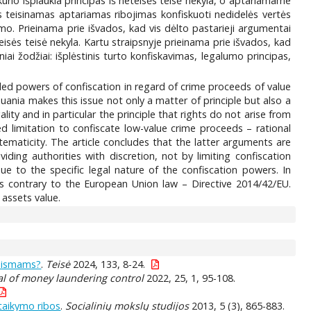
š kurio išplaukia principas iš neteisės teisė nekyla, o aptariamame
is teisinamas aptariamas ribojimas konfiskuoti nedidelės vertės
. Prieinama prie išvados, kad vis dėlto pastarieji argumentai
eteisės teisė nekyla. Kartu straipsnyje prieinama prie išvados, kad
ai žodžiai: išplėstinis turto konfiskavimas, legalumo principas,
nded powers of confiscation in regard of crime proceeds of value
uania makes this issue not only a matter of principle but also a
lity and in particular the principle that rights do not arise from
ed limitation to confiscate low-value crime proceeds – rational
tematicity. The article concludes that the latter arguments are
ing authorities with discretion, not by limiting confiscation
due to the specific legal nature of the confiscation powers. In
 is contrary to the European Union law – Directive 2014/42/EU.
 assets value.
 teismams?
.
Teisė
2024, 133, 8-24.
al of money laundering control
2022, 25, 1, 95-108.
 taikymo ribos
.
Socialinių mokslų studijos
2013, 5 (3), 865-883.