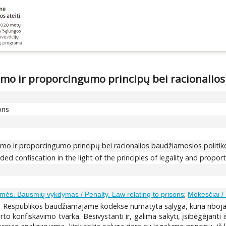
umo ir proporcingumo principų bei racionalio
ons
lumo ir proporcingumo principų bei racionalios baudžiamosios politi
d confiscation in the light of the principles of legality and proporti
;
mės. Bausmių vykdymas / Penalty. Law relating to prisons
Mokesčiai / 
s Respublikos baudžiamajame kodekse numatyta sąlyga, kuria riboj
urto konfiskavimo tvarka. Besivystanti ir, galima sakyti, įsibėgėjant