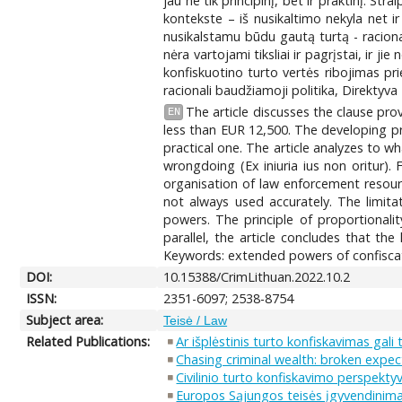
jau ne tik principinį, bet ir praktinį. St
kontekste – iš nusikaltimo nekyla net i
nusikalstamu būdu gautą turtą - racion
nėra vartojami tiksliai ir pagrįstai, ir j
konfiskuotino turto vertės ribojimas pri
racionali baudžiamoji politika, Direktyva
The article discusses the clause pro
EN
less than EUR 12,500. The developing pra
practical one. The article analyzes to wh
wrongdoing (Ex iniuria ius non oritur).
organisation of law enforcement resourc
not always used accurately. The limita
powers. The principle of proportionalit
parallel, the article concludes that t
Keywords: extended powers of confiscation
DOI:
10.15388/CrimLithuan.2022.10.2
ISSN:
2351-6097; 2538-8754
Subject area:
Teisė / Law
Related Publications:
Ar išplėstinis turto konfiskavimas gali
Chasing criminal wealth: broken expecta
Civilinio turto konfiskavimo perspekty
Europos Sąjungos teisės įgyvendinimas