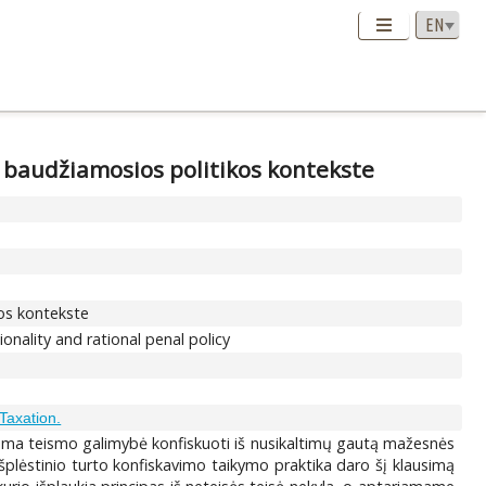
s baudžiamosios politikos kontekste
kos kontekste
onality and rational penal policy
Taxation.
ama teismo galimybė konfiskuoti iš nusikaltimų gautą mažesnės
i išplėstinio turto konfiskavimo taikymo praktika daro šį klausimą