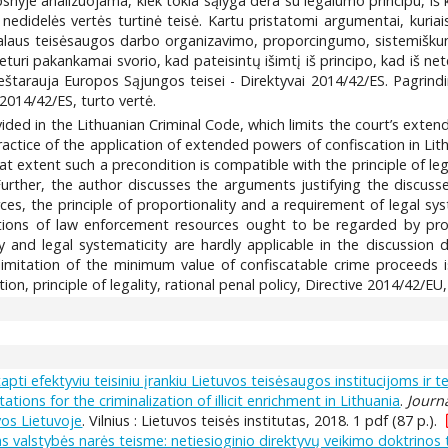
raipsnyje analizuojama, kiek tokia sąlyga dera su legalumo principu, i
r nedidelės vertės turtinė teisė. Kartu pristatomi argumentai, kuria
alaus teisėsaugos darbo organizavimo, proporcingumo, sistemiškumo
ie neturi pakankamai svorio, kad pateisintų išimtį iš principo, kad iš n
eštarauja Europos Sąjungos teisei - Direktyvai 2014/42/ES. Pagrindini
 2014/42/ES, turto vertė.
vided in the Lithuanian Criminal Code, which limits the court’s exte
ctice of the application of extended powers of confiscation in Lith
at extent such a precondition is compatible with the principle of lega
 Further, the author discusses the arguments justifying the discuss
es, the principle of proportionality and a requirement of legal sys
tions of law enforcement resources ought to be regarded by provid
y and legal systematicity are hardly applicable in the discussion 
he limitation of the minimum value of confiscatable crime proceeds
, principle of legality, rational penal policy, Directive 2014/42/EU,
 tapti efektyviu teisiniu įrankiu Lietuvos teisėsaugos institucijoms ir
tions for the criminalization of illicit enrichment in Lithuania
.
Journ
vos Lietuvoje
. Vilnius : Lietuvos teisės institutas, 2018. 1 pdf (87 p.).
 valstybės narės teisme: netiesioginio direktyvų veikimo doktrinos