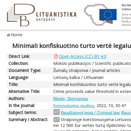
Home
Minimali konfiskuotino turto vertė legal
Direct Link:
Open Access (CC) BY 4.0
Collection:
Mokslo publikacijos / Scientific publicati
Document Type:
Žurnalų straipsniai / Journal articles
Language:
Lietuvių kalba / Lithuanian
Title:
Minimali konfiskuotino turto vertė lega
Alternative Title:
Crime proceeds value threshold in extende
Authors:
Bikelis, Skirmantas
In the Journal:
, 2022, 10, 30-47
Kriminologijos studijos
Subject terms:
;
LT
Baudžiamoji teisė / Criminal law
Baus
Summary / Abstract:
Straipsnyje kvestionuojama Lietuvo
LT
nei 12 500 Eur vertės turtą išplėstinio t