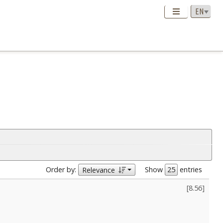
Order by:
Show
entries
Relevance
[
8.56
]