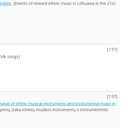
limybės
[Events of revived ethnic music in Lithuania in the 21st
[
7.57
]
folk songs]
[
7.57
]
vival of ethnic musical instruments and instrumental music in
 tyrimų įtaka etninių muzikos instrumentų ir instrumentinės