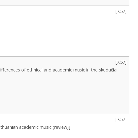
[
7.57
]
[
7.57
]
differences of ethnical and academic music in the skudučiai
[
7.57
]
 Lithuanian academic music (review)]