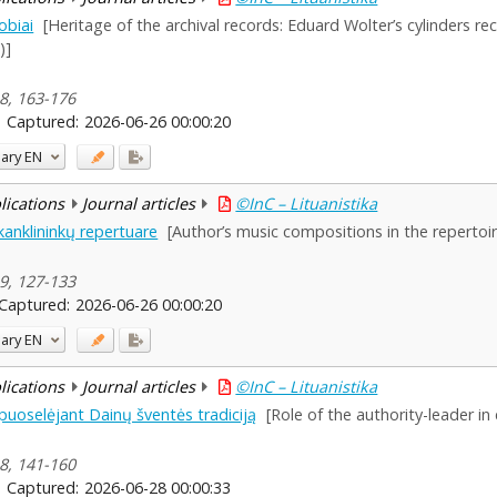
obiai
[Heritage of the archival records: Eduard Wolter’s cylinders re
)]
 8, 163-176
Captured:
2026-06-26 00:00:20
ary
EN
blications
Journal articles
©InC – Lituanistika
kanklininkų repertuare
[Author’s music compositions in the repertoir
 9, 127-133
Captured:
2026-06-26 00:00:20
ary
EN
blications
Journal articles
©InC – Lituanistika
puoselėjant Dainų šventės tradiciją
[Role of the authority-leader in 
 8, 141-160
Captured:
2026-06-28 00:00:33