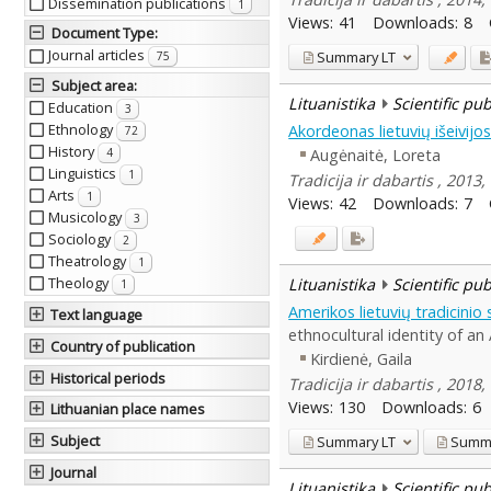
Dissemination publications
1
Views:
41
Downloads:
8
Document Type
:
Journal articles
Summary
LT
75
Subject area
:
Lituanistika
Scientific pu
Education
3
Ethnology
Akordeonas lietuvių išeivijo
72
History
Augėnaitė, Loreta
4
Linguistics
1
Tradicija ir dabartis , 2013,
Arts
1
Views:
42
Downloads:
7
Musicology
3
Sociology
2
Theatrology
1
Theology
Lituanistika
Scientific pu
1
Amerikos lietuvių tradicinio
Text language
ethnocultural identity of an
Country of publication
Kirdienė, Gaila
Historical periods
Tradicija ir dabartis , 2018,
Views:
130
Downloads:
6
Lithuanian place names
Subject
Summary
LT
Summ
Journal
Lituanistika
Scientific pu