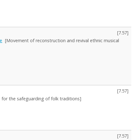
[
7.57
]
je
[Movement of reconstruction and revival ethnic musical
[
7.57
]
 for the safeguarding of folk traditions]
[
7.57
]