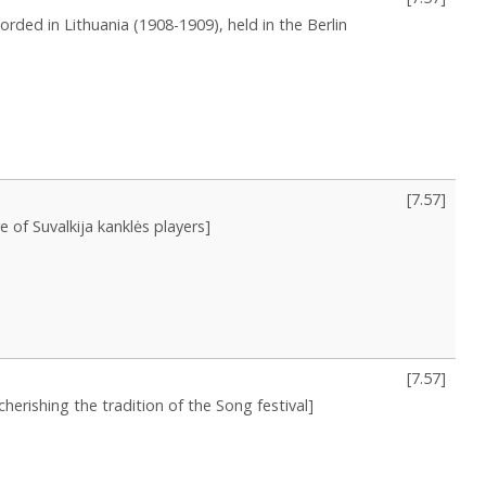
corded in Lithuania (1908-1909), held in the Berlin
[
7.57
]
e of Suvalkija kanklės players]
[
7.57
]
cherishing the tradition of the Song festival]