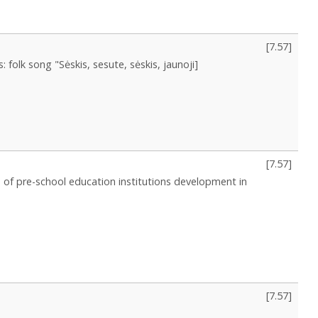
[
7.57
]
es: folk song "Sėskis, sesute, sėskis, jaunoji]
[
7.57
]
s of pre-school education institutions development in
[
7.57
]