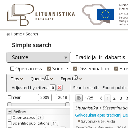
Home
Search
Simple search
Open access
Science
Dissemination
E-r
1
0
Tips
Queries
Export
Adjusted by criteria
Search results:
Found public
0
Year
–
2009
2018
1/25
1
2
3
Lituanistika
Disseminatio
Refine
:
Galvosūkiai apie tradicinį L
Open access
75
Savoniakaitė, Vida
Scientific publications
74
Tradicija ir dabartis , 2014,