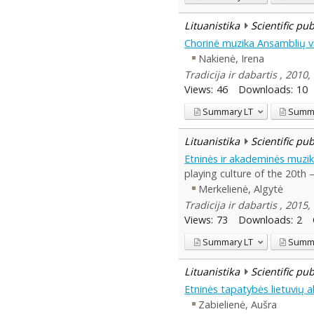
Lituanistika
Scientific pu
Chorinė muzika Ansamblių 
Nakienė, Irena
Tradicija ir dabartis , 2010,
Views:
46
Downloads:
10
Summary
LT
Summ
Lituanistika
Scientific pu
Etninės ir akademinės muzik
playing culture of the 20th 
Merkelienė, Algytė
Tradicija ir dabartis , 2015,
Views:
73
Downloads:
2
Summary
LT
Summ
Lituanistika
Scientific pu
Etninės tapatybės lietuvių
Zabielienė, Aušra