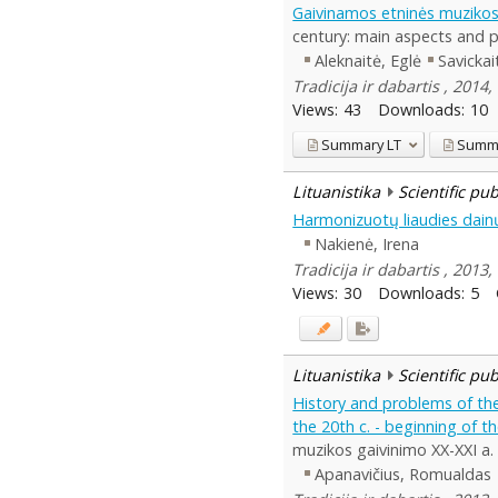
Gaivinamos etninės muzikos r
century: main aspects and po
Aleknaitė, Eglė
Savickai
Tradicija ir dabartis , 2014,
Views:
43
Downloads:
10
Summary
LT
Summ
Lituanistika
Scientific pu
Harmonizuotų liaudies dain
Nakienė, Irena
Tradicija ir dabartis , 2013,
Views:
30
Downloads:
5
Lituanistika
Scientific pu
History and problems of the
the 20th c. - beginning of t
muzikos gaivinimo XX-XXI a.
Apanavičius, Romualdas