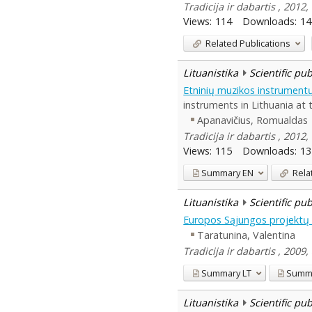
Tradicija ir dabartis , 2012,
Views:
114
Downloads:
14
Related Publications
Lituanistika
Scientific pu
Etninių muzikos instrumentų
instruments in Lithuania at t
Apanavičius, Romualdas
Tradicija ir dabartis , 2012,
Views:
115
Downloads:
13
Summary
EN
Rela
Lituanistika
Scientific pu
Europos Sąjungos projektų r
Taratunina, Valentina
Tradicija ir dabartis , 2009,
Summary
LT
Summ
Lituanistika
Scientific pu