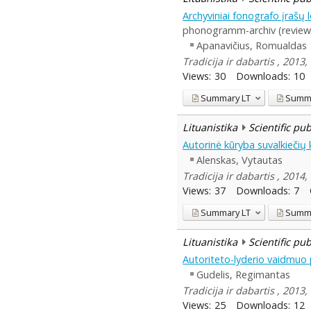
Archyviniai fonografo įrašų l
phonogramm-archiv (review
Apanavičius, Romualdas
Tradicija ir dabartis , 2013,
Views:
30
Downloads:
10
Summary
LT
Summ
Lituanistika
Scientific pu
Autorinė kūryba suvalkiečių 
Alenskas, Vytautas
Tradicija ir dabartis , 2014,
Views:
37
Downloads:
7
Summary
LT
Summ
Lituanistika
Scientific pu
Autoriteto-lyderio vaidmuo 
Gudelis, Regimantas
Tradicija ir dabartis , 2013,
Views:
25
Downloads:
12