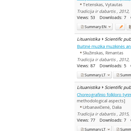
Tetenskas, Vytautas
Tradicija ir dabartis , 2012,
Views:
53
Downloads:
7
Summary
EN
Lituanistika
Scientific pu
Buitinė muzika muzikinės an
Sliužinskas, Rimantas
Tradicija ir dabartis , 2012,
Views:
87
Downloads:
5
Summary
LT
Summ
Lituanistika
Scientific pu
Choreografinio folkloro tyri
methodological aspects]
Urbanavičienė, Dalia
Tradicija ir dabartis , 2015,
Views:
77
Downloads:
7
Summary
LT
Summ