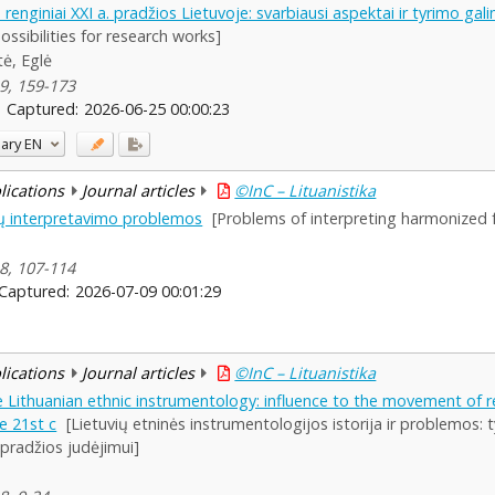
enginiai XXI a. pradžios Lietuvoje: svarbiausi aspektai ir tyrimo ga
ssibilities for research works]
tė, Eglė
 9, 159-173
Captured:
2026-06-25 00:00:23
ary
EN
blications
Journal articles
©InC – Lituanistika
ų interpretavimo problemos
[Problems of interpreting harmonized 
 8, 107-114
Captured:
2026-07-09 00:01:29
blications
Journal articles
©InC – Lituanistika
 Lithuanian ethnic instrumentology: influence to the movement of re
he 21st c
[Lietuvių etninės instrumentologijos istorija ir problemos:
 pradžios judėjimui]