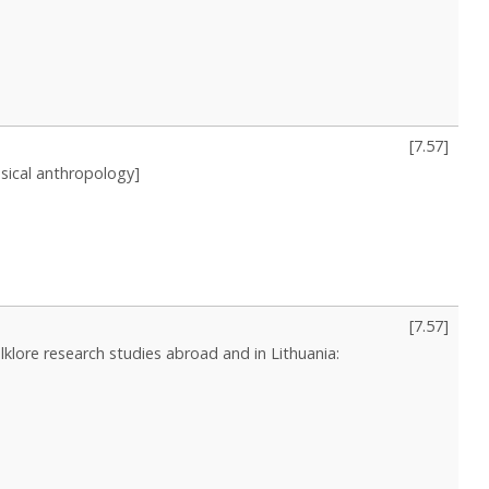
[
7.57
]
sical anthropology]
[
7.57
]
klore research studies abroad and in Lithuania: