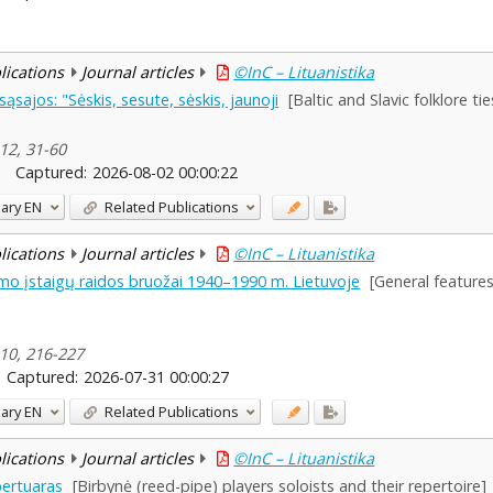
blications
Journal articles
©InC – Lituanistika
 sąsajos: "Sėskis, sesute, sėskis, jaunoji
[Baltic and Slavic folklore ti
 12, 31-60
Captured:
2026-08-02 00:00:22
ary
EN
Related Publications
blications
Journal articles
©InC – Lituanistika
ymo įstaigų raidos bruožai 1940–1990 m. Lietuvoje
[General feature
 10, 216-227
Captured:
2026-07-31 00:00:27
ary
EN
Related Publications
blications
Journal articles
©InC – Lituanistika
epertuaras
[Birbynė (reed-pipe) players soloists and their repertoire]