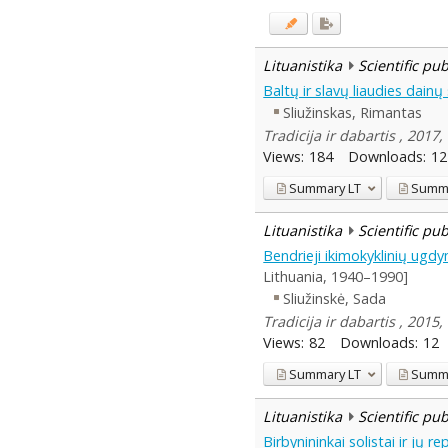
Lituanistika
Scientific pu
Baltų ir slavų liaudies dainų
Sliužinskas, Rimantas
Tradicija ir dabartis , 2017,
Views:
184
Downloads:
12
Summary
LT
Summ
Lituanistika
Scientific pu
Bendrieji ikimokyklinių ugd
Lithuania, 1940–1990]
Sliužinskė, Sada
Tradicija ir dabartis , 2015,
Views:
82
Downloads:
12
Summary
LT
Summ
Lituanistika
Scientific pu
Birbynininkai solistai ir jų r