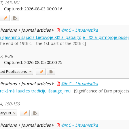
 7, 153-161
Captured:
2026-08-03 00:00:16
blications
Journal articles
©InC – Lituanistika
 gaivinimo sąjūdis Lietuvoje XIX a. pabaigoje - XX a. pirmojoje pusė
he end of 19th c. - the 1st part of the 20th c]
 7, 9-26
Captured:
2026-08-05 00:00:25
ted Publications
blications
Journal articles
©InC – Lituanistika
eikšmė liaudies tradicijų išsaugojimui
[Significance of Euro projects
 4, 150-156
ary
EN
blications
Journal articles
©InC – Lituanistika