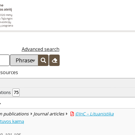
Advanced search
esources
ations
75
n publications
Journal articles
©InC – Lituanistika
ietuvos kaimą
 9, 191-195