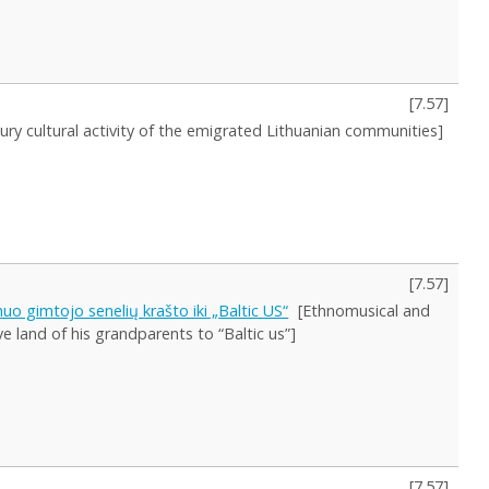
[
7.57
]
ury cultural activity of the emigrated Lithuanian communities]
[
7.57
]
uo gimtojo senelių krašto iki „Baltic US“
[Ethnomusical and
ve land of his grandparents to “Baltic us”]
[
7.57
]