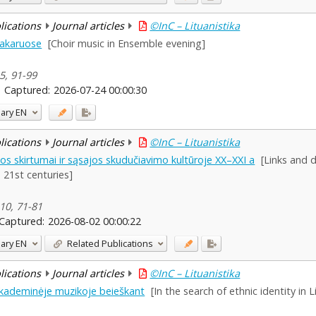
blications
Journal articles
©InC – Lituanistika
vakaruose
[Choir music in Ensemble evening]
 5, 91-99
Captured:
2026-07-24 00:00:30
ary
EN
blications
Journal articles
©InC – Lituanistika
os skirtumai ir sąsajos skudučiavimo kultūroje XX–XXI a
[Links and 
– 21st centuries]
 10, 71-81
Captured:
2026-08-02 00:00:22
ary
EN
Related Publications
blications
Journal articles
©InC – Lituanistika
 akademinėje muzikoje beieškant
[In the search of ethnic identity in