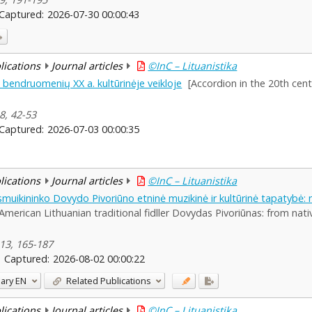
Captured:
2026-07-30 00:00:43
blications
Journal articles
©InC – Lituanistika
s bendruomenių XX a. kultūrinėje veikloje
[Accordion in the 20th cent
 8, 42-53
Captured:
2026-07-03 00:00:35
blications
Journal articles
©InC – Lituanistika
 smuikininko Dovydo Pivoriūno etninė muzikinė ir kultūrinė tapatybė: n
 American Lithuanian traditional fidller Dovydas Pivoriūnas: from nati
 13, 165-187
Captured:
2026-08-02 00:00:22
ary
EN
Related Publications
blications
Journal articles
©InC – Lituanistika