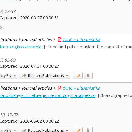
 7, 27-37
Captured:
2026-06-27 00:00:31
blications
Journal articles
©InC – Lituanistika
tropologijos akiratyje
[Home and public music in the context of mu
 7, 85-93
Captured:
2026-07-31 00:00:27
ary
EN
Related Publications
blications
Journal articles
©InC – Lituanistika
mai užsienyje ir Lietuvoje: metodologiniai aspektai
[Choreography fol
 10, 13-37
Captured:
2026-08-02 00:00:22
ary
EN
Related Publications