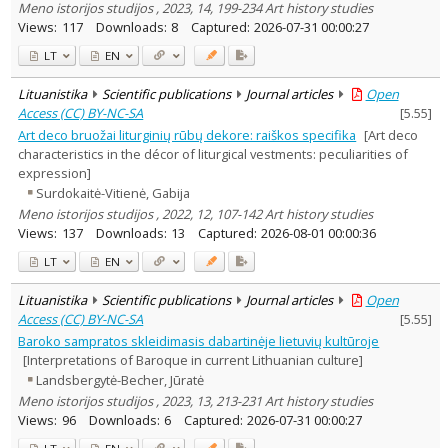
Meno istorijos studijos , 2023, 14, 199-234 Art history studies
Views:
117
Downloads:
8
Captured:
2026-07-31 00:00:27
LT
EN
Lituanistika
Scientific publications
Journal articles
Open
Access (CC) BY-NC-SA
[
5.55
]
Art deco bruožai liturginių rūbų dekore: raiškos specifika
[Art deco
characteristics in the décor of liturgical vestments: peculiarities of
expression]
Surdokaitė-Vitienė, Gabija
Meno istorijos studijos , 2022, 12, 107-142 Art history studies
Views:
137
Downloads:
13
Captured:
2026-08-01 00:00:36
LT
EN
Lituanistika
Scientific publications
Journal articles
Open
Access (CC) BY-NC-SA
[
5.55
]
Baroko sampratos skleidimasis dabartinėje lietuvių kultūroje
[Interpretations of Baroque in current Lithuanian culture]
Landsbergytė-Becher, Jūratė
Meno istorijos studijos , 2023, 13, 213-231 Art history studies
Views:
96
Downloads:
6
Captured:
2026-07-31 00:00:27