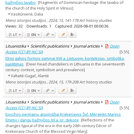
bažnyčios lavabo
[Fragments of Dominican heritage: the lavabo of
the church of the Holy Spirit in Vilnius]
Vasiliūnienė, Dalia
Meno istorijos studijos , 2024, 15, 141-178 Art history studies
Views:
32
Downloads:
1
Captured:
2026-08-01 00:00:36
LT
EN
Lituanistika
Scientific publications
Journal articles
Open
Access (CC) BY-NC-SA
[
5.55
]
Elnio galvos formos sietynai XVII a. Lietuvoje: kontekstas, simbolika,
paplitimas
[Deer-head chandeliers in Lithuania in the seventeenth
century: context, symbolism and prevalence]
Valtaitė-Gagač, Alantė
Meno istorijos studijos , 2024, 15, 179-208 Art history studies
LT
EN
Lituanistika
Scientific publications
Journal articles
Open
Access (CC) BY-NC-SA
[
5.55
]
Epochos permainų atspindžiai Krekenavos Švč. Mergelės Marijos
Ėmimo į dangų bažnyčios XX a. pr. dekore
[Reflections of the
changes typical of the era in the early 20th-century Décor of
Krekenava Church of the Blessed Virgin Mary]