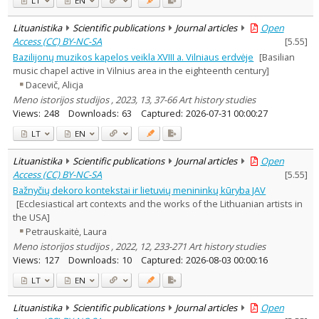
LT
EN
Lituanistika
Scientific publications
Journal articles
Open
Access (CC) BY-NC-SA
[
5.55
]
Bazilijonų muzikos kapelos veikla XVIII a. Vilniaus erdvėje
[Basilian
music chapel active in Vilnius area in the eighteenth century]
Dacevič, Alicja
Meno istorijos studijos , 2023, 13, 37-66 Art history studies
Views:
248
Downloads:
63
Captured:
2026-07-31 00:00:27
LT
EN
Lituanistika
Scientific publications
Journal articles
Open
Access (CC) BY-NC-SA
[
5.55
]
Bažnyčių dekoro kontekstai ir lietuvių menininkų kūryba JAV
[Ecclesiastical art contexts and the works of the Lithuanian artists in
the USA]
Petrauskaitė, Laura
Meno istorijos studijos , 2022, 12, 233-271 Art history studies
Views:
127
Downloads:
10
Captured:
2026-08-03 00:00:16
LT
EN
Lituanistika
Scientific publications
Journal articles
Open