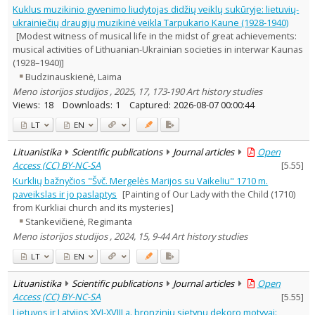
Kuklus muzikinio gyvenimo liudytojas didžių veiklų sukūryje: lietuvių-
ukrainiečių draugijų muzikinė veikla Tarpukario Kaune (1928-1940)
[Modest witness of musical life in the midst of great achievements:
musical activities of Lithuanian-Ukrainian societies in interwar Kaunas
(1928–1940)]
Budzinauskienė, Laima
Meno istorijos studijos , 2025, 17, 173-190 Art history studies
Views:
18
Downloads:
1
Captured:
2026-08-07 00:00:44
LT
EN
Lituanistika
Scientific publications
Journal articles
Open
Access (CC) BY-NC-SA
[
5.55
]
Kurklių bažnyčios "Švč. Mergelės Marijos su Vaikeliu" 1710 m.
paveikslas ir jo paslaptys
[Painting of Our Lady with the Child (1710)
from Kurkliai church and its mysteries]
Stankevičienė, Regimanta
Meno istorijos studijos , 2024, 15, 9-44 Art history studies
LT
EN
Lituanistika
Scientific publications
Journal articles
Open
Access (CC) BY-NC-SA
[
5.55
]
Lietuvos ir Latvijos XVI-XVIII a. bronzinių sietynų dekoro motyvai: