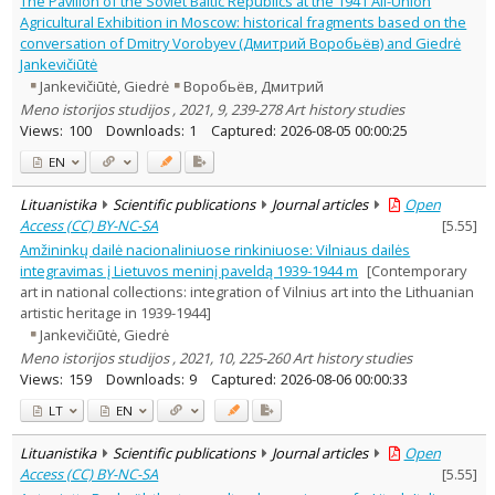
The Pavilion of the Soviet Baltic Republics at the 1941 All-Union
Ethnology
1
Agricultural Exhibition in Moscow: historical fragments based on the
History
10
conversation of Dmitry Vorobyev (Дмитрий Воробьёв) and Giedrė
Documentation. Iinformation
Jankevičiūtė
2
Jankevičiūtė, Giedrė
Воробьёв, Дмитрий
Arts
48
Musicology
Meno istorijos studijos , 2021, 9, 239-278 Art history studies
4
Theatrology
14
Views:
100
Downloads:
1
Captured:
2026-08-05 00:00:25
Text language
EN
Country of publication
Lituanistika
Scientific publications
Journal articles
Open
Historical periods
Access (CC) BY-NC-SA
[
5.55
]
Lithuanian place names
Amžininkų dailė nacionaliniuose rinkiniuose: Vilniaus dailės
Subject
integravimas į Lietuvos meninį paveldą 1939-1944 m
[Contemporary
art in national collections: integration of Vilnius art into the Lithuanian
Journal
artistic heritage in 1939-1944]
Jankevičiūtė, Giedrė
Meno istorijos studijos , 2021, 10, 225-260 Art history studies
Views:
159
Downloads:
9
Captured:
2026-08-06 00:00:33
LT
EN
Lituanistika
Scientific publications
Journal articles
Open
Access (CC) BY-NC-SA
[
5.55
]