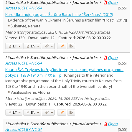
Lituanistika
Scientific publications
Journal articles
Open
Access (CC) BY-NC-SA
[
5.55
]
Karo Ukrainoje įrodymai Šarūno Barto filme "Šerkšnas" (2017)
[Evidence of the war in Ukraine in Šarūnas Bartas' film "Frost" (2017)]
Šukaitytė, Renata
Meno istorijos studijos , 2021, 10, 261-290 Art history studies
Views:
139
Downloads:
12
Captured:
2026-08-02 00:00:22
LT
EN
Lituanistika
Scientific publications
Journal articles
Open
Access (CC) BY-NC-SA
[
5.55
]
Kauno Švč. Trejybės bažnyčios interjero ir ikonografinės programos
pokyčiai 1938–1940 m. ir XX a. II p
[Changes to the interior and
iconographic programme of the Holy Trinity church in Kaunas from
1938 to 1940 and in the second half of the twentieth century]
Vasiliauskienė, Aldona
Meno istorijos studijos , 2024, 15, 209-253 Art history studies
Views:
22
Downloads:
1
Captured:
2026-08-02 00:00:22
LT
EN
Lituanistika
Scientific publications
Journal articles
Open
Access (CC) BY-NC-SA
[
5.55
]