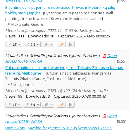
Access (CC) BY-NC-SA
[
5.55
]
Bizantinė dailė pagonių rezidencijose: Krėvos ir Medininkų pilių
bokštų sienų tapyba
[Byzantine art in pagan residencies: wall
paintings in the towers of Kreva and Medininkai castles]
Mickūnaitė, Giedrė
Meno istorijos studijos , 2022, 11, 45-60 Art history studies
Views:
111
Downloads:
10
Captured:
2026-08-05 00:00:25
LT
EN
Lituanistika
Scientific publications
Journal articles
Open
Access (CC) BY-NC-SA
[
5.55
]
Cultural nationalism and the avant-garde: Teisutis Zikaras in Kaunas,
Freiburg, Melbourne
[Kultūrinis nacionalizmas ir avangardas:
Teisutis Zikaras Kaune, Freiburge ir Melburne]
Eckett, Janne
Meno istorijos studijos , 2023, 14, 129-176 Art history studies
Views:
99
Downloads:
3
Captured:
2026-07-30 00:00:43
LT
EN
Lituanistika
Scientific publications
Journal articles
Open
Access (CC) BY-NC-SA
[
5.55
]
Dominikonų paveldo fragmentai: Vilniaus Šventosios Dvasios