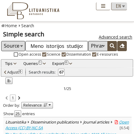
Home
Search
Simple search
Advanced search
Open access
Science
Dissemination
E-resources
Tips
Queries
Export
1
0
Adjusted by criteria
Adjust
Search results:
0
67
0
Year
–
2021
2025
1/25
Refine
:
1
Open access
67
Relevance
Order by:
Scientific publications
66
Dissemination publications
1
Show
entries
Document Type
:
Lituanistika
Dissemination publications
Journal articles
Open
Journal articles
67
Access (CC) BY-NC-SA
[
6.54
]
Subject area
: