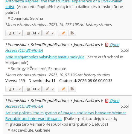
Antonietta Raphaël: the transcultural experience of a Litvak-Italian
artist
[Antonietta Raphaël: litvakų ir italų dailininkės transkultūrinė
patirtis]
Dominicis, Serena
Meno istorijos studijos , 2023, 14, 177-198 Art history studies
LT
EN
Lituanistika
Scientific publications
Journal articles
Open
Access (CC) BY-NC-SA
[
5.55
]
Apie Marijampolės valstybinę amatų mokyklą
[State craft school in
Marijampolė]
Smilingytė-Žeimienė, Skirmantė
Meno istorijos studijos , 2021, 10, 97-126 Art history studies
Views:
159
Downloads:
11
Captured:
2026-08-06 00:00:33
LT
EN
Lituanistika
Scientific publications
Journal articles
Open
Access (CC) BY-NC-SA
[
5.55
]
Art and politics: the migration of images and ideas between Weimar
Republic and interwar Lithuania
[Dailė ir politika: idėjų ir vaizdų
migracija tarp Veimaro Respublikos ir tarpukario Lietuvos]
Radzevičiūtė, Gabrielė