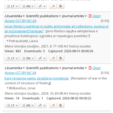
LT
EN
Lituanistika
Scientific publications
Journal articles
Open
Access (CC) BY-NC-SA
[
5.55
]
Jonas Rimša's paintings in public and private art collections: exotica or
an inconvenient heritage?
[Jono Rimšos tapyba valstybinėse ir
privačiose kolekcijose: egzotika ar nepatogus paveldas?]
Petrauskaitė, Laura
Meno istorijos studijos , 2021, 9, 71-106 Art history studies
Views:
863
Downloads:
5
Captured:
2026-08-01 00:00:36
LT
EN
Lituanistika
Scientific publications
Journal articles
Open
Access (CC) BY-NC-SA
[
5.55
]
Karo recepcija jutimų struktūros kontekste
[Reception of war in the
context of structure of feeling]
Bliškevičius, Linas
Meno istorijos studijos , 2024, 16, 83-98 Art history studies
Views:
14
Downloads:
1
Captured:
2026-08-02 00:00:22
LT
EN