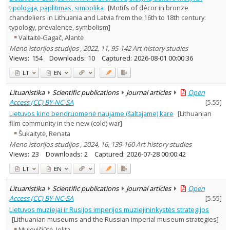
tipologija, paplitimas, simbolika
[Motifs of décor in bronze
chandeliers in Lithuania and Latvia from the 16th to 18th century:
typology, prevalence, symbolism]
Valtaitė-Gagač, Alantė
Meno istorijos studijos , 2022, 11, 95-142 Art history studies
Views:
154
Downloads:
10
Captured:
2026-08-01 00:00:36
LT
EN
Lituanistika
Scientific publications
Journal articles
Open
Access (CC) BY-NC-SA
[
5.55
]
Lietuvos kino bendruomenė naujame (šaltajame) kare
[Lithuanian
film community in the new (cold) war]
Šukaitytė, Renata
Meno istorijos studijos , 2024, 16, 139-160 Art history studies
Views:
23
Downloads:
2
Captured:
2026-07-28 00:00:42
LT
EN
Lituanistika
Scientific publications
Journal articles
Open
Access (CC) BY-NC-SA
[
5.55
]
Lietuvos muziejai ir Rusijos imperijos muziejininkystės strategijos
[Lithuanian museums and the Russian imperial museum strategies]
Mulevičiūtė, Jolita