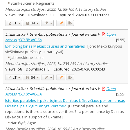
Stankevičienė, Regimanta
Meno istorijos studijos , 2022, 12, 55-106 Art history studies
Views:
156
Downloads:
13
Captured:
2026-07-31 00:00:27
LT
EN
Lituanistika
Scientific publications
Journal articles
Open
Access (CC) BY-NC-SA
[
5.55
]
Exhibiting Jonas Mekas: causes and narratives
[Jono Meko kūrybos
viešinimas: priežastys ir naratyvai]
Jablonskienė, Lolita
Meno istorijos studijos , 2023, 14, 235-259 Art history studies
Views:
58
Downloads:
3
Captured:
2026-07-30 00:00:43
LT
EN
Lituanistika
Scientific publications
Journal articles
Open
Access (CC) BY-NC-SA
[
5.55
]
Istorijos paralelės ir pakartojimai: Dainiaus Liškevičiaus performansas
Ukrainai palaikyti "Ten yra Versmė?
[Historical parallels and
repetitions: is there a source over there? - a performance by Dainius
Liškevičius in support of Ukraine]
Narušytė, Agnė
Meno istorijos studijos , 2024, 16, 55-82 Art history studies