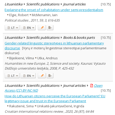
Lituanistika
Scientific publications
Journal articles
[
10.75
]
Explaining the onset of cohabitation under semi-presidentialism
Elgie, Robert
McMenamin, Iain
Political studies , 2011, 59, 3, 616-635
LT
EN
Lituanistika
Scientific publications
Books & books parts
[
10.75
]
Gender-related linguistic stereotypes in lithuanian parliamentary
discourse
[Vyrų ir moterų lingvistiniai stereotipai parlamentiniame
diskurse]
Bijeikienė, Vilma
Utka, Andrius
Humanities in new Europe. 2, Science and society. Kaunas: Vytauto
Didžiojo universiteto leidykla, 2008, P. 425-432
LT
EN
Lituanistika
Scientific publications
Journal articles
Open
Access (CC) BY-NC-ND
[
10.75
]
How do Lithuanian citizens perceive the European Parliament? EU
legitimacy issue and trust in the European Parliament
Rakutienė, Sima
Unikaitė-Jakuntavičienė, Ingrida
Croatian international relations review , 2020, 26 (87), 64-84