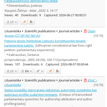
Pataikaujamosios demokratijos metai
Dementavičius, Justinas
Naujasis Židinys - Aidai , 2020, 5, 14-17
Views:
40
Downloads:
9
Captured:
2026-06-27 00:00:31
LT
Lituanistika
Scientific publications
Journal articles
Open
Access (CC) BY-NC-ND 4.0
[
10.75
]
Peticijos teisės įtvirtinimas Lietuvos konstitucinėje teisėje:
parlamentinė patirtis
[Lithuanian constitutional law fixes right
petition: parliamentary experience]
Kalinauskas, Gintaras
Jurisprudencija , 2005, 64 (56), 104-113 Jurisprudence
Views:
107
Downloads:
6
Captured:
2026-08-07 00:00:44
LT
EN
Lituanistika
Scientific publications
Journal articles
©InC –
Lituanistika
[
10.75
]
Seimo posėdžių stenogramų tekstynas autorystės nustatymo bei
autoriaus profilio sudarymo tyrimams
[Corpus of transcribed
parliamentary speeches for authorship attribution and author
profiling tasks]