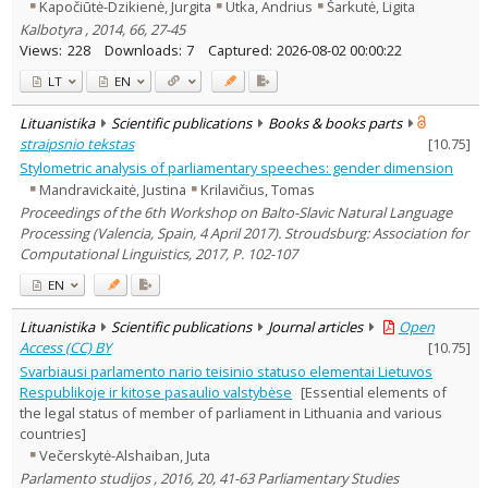
Kapočiūtė-Dzikienė, Jurgita
Utka, Andrius
Šarkutė, Ligita
Kalbotyra , 2014, 66, 27-45
Views:
228
Downloads:
7
Captured:
2026-08-02 00:00:22
LT
EN
Lituanistika
Scientific publications
Books & books parts
straipsnio tekstas
[
10.75
]
Stylometric analysis of parliamentary speeches: gender dimension
Mandravickaitė, Justina
Krilavičius, Tomas
Proceedings of the 6th Workshop on Balto-Slavic Natural Language
Processing (Valencia, Spain, 4 April 2017). Stroudsburg: Association for
Computational Linguistics, 2017, P. 102-107
EN
Lituanistika
Scientific publications
Journal articles
Open
Access (CC) BY
[
10.75
]
Svarbiausi parlamento nario teisinio statuso elementai Lietuvos
Respublikoje ir kitose pasaulio valstybėse
[Essential elements of
the legal status of member of parliament in Lithuania and various
countries]
Večerskytė-Alshaiban, Juta
Parlamento studijos , 2016, 20, 41-63 Parliamentary Studies