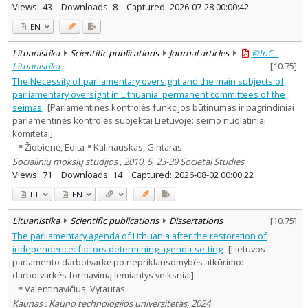
Views:
43
Downloads:
8
Captured:
2026-07-28 00:00:42
EN
Lituanistika
Scientific publications
Journal articles
©InC –
Lituanistika
[
10.75
]
The Necessity of parliamentary oversight and the main subjects of
parliamentary oversight in Lithuania: permanent committees of the
seimas
[Parlamentinės kontrolės funkcijos būtinumas ir pagrindiniai
parlamentinės kontrolės subjektai Lietuvoje: seimo nuolatiniai
komitetai]
Žiobienė, Edita
Kalinauskas, Gintaras
Socialinių mokslų studijos , 2010, 5, 23-39 Societal Studies
Views:
71
Downloads:
14
Captured:
2026-08-02 00:00:22
LT
EN
Lituanistika
Scientific publications
Dissertations
[
10.75
]
The parliamentary agenda of Lithuania after the restoration of
independence: factors determining agenda-setting
[Lietuvos
parlamento darbotvarkė po nepriklausomybės atkūrimo:
darbotvarkės formavimą lemiantys veiksniai]
Valentinavičius, Vytautas
Kaunas : Kauno technologijos universitetas, 2024