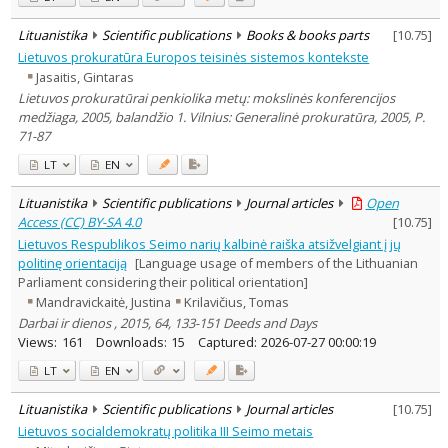
Lituanistika
Scientific publications
Books & books parts
[
10.75
]
Lietuvos prokuratūra Europos teisinės sistemos kontekste
Jasaitis, Gintaras
Lietuvos prokuratūrai penkiolika metų: mokslinės konferencijos
medžiaga, 2005, balandžio 1. Vilnius: Generalinė prokuratūra, 2005, P.
71-87
LT
EN
Lituanistika
Scientific publications
Journal articles
Open
Access (CC) BY-SA 4.0
[
10.75
]
Lietuvos Respublikos Seimo narių kalbinė raiška atsižvelgiant į jų
politinę orientaciją
[Language usage of members of the Lithuanian
Parliament considering their political orientation]
Mandravickaitė, Justina
Krilavičius, Tomas
Darbai ir dienos , 2015, 64, 133-151 Deeds and Days
Views:
161
Downloads:
15
Captured:
2026-07-27 00:00:19
LT
EN
Lituanistika
Scientific publications
Journal articles
[
10.75
]
Lietuvos socialdemokratų politika III Seimo metais