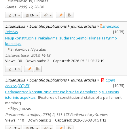
Mitrulevičius, Gintaras
Gairės , 2006, 12, 28-34
LT
EN
Lituanistika
Scientific publications
Journal articles
straipsnio
tekstas
[
10.75
]
Nauji konstituciniai reikalavimai sudarant Seimo laikinąsias tyrimo
komisijas
Sinkevičius, Vytautas
Lietuvos teisė , 2019, 14-18
Views:
30
Downloads:
2
Captured:
2026-05-31 03:27:19
LT
Lituanistika
Scientific publications
Journal articles
Open
Access (CC) BY
[
10.75
]
Parlamentaro konstitucinio statuso bruožai demokratijoje. Teisinis
istorinis aspektas
[Features of constitutional status of a parliament
member]
Žilys, Juozas
Parlamento studijos , 2004, 2, 131-175 Parliamentary Studies
Views:
110
Downloads:
2
Captured:
2026-08-08 01:51:12
LT
EN