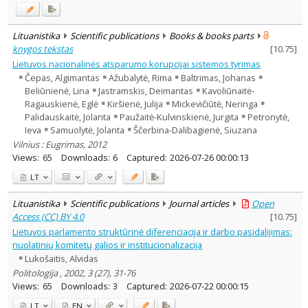
Lituanistika
Scientific publications
Books & books parts
knygos tekstas
[
10.75
]
Lietuvos nacionalinės atsparumo korupcijai sistemos tyrimas
Čepas, Algimantas
Ažubalytė, Rima
Baltrimas, Johanas
Beliūnienė, Lina
Jastramskis, Deimantas
Kavoliūnaitė-
Ragauskienė, Eglė
Kiršienė, Julija
Mickevičiūtė, Neringa
Palidauskaitė, Jolanta
Paužaitė-Kulvinskienė, Jurgita
Petronytė,
Ieva
Samuolytė, Jolanta
Ščerbina-Dalibagienė, Siuzana
Vilnius : Eugrimas, 2012
Views:
65
Downloads:
6
Captured:
2026-07-26 00:00:13
LT
Lituanistika
Scientific publications
Journal articles
Open
Access (CC) BY 4.0
[
10.75
]
Lietuvos parlamento struktūrinė diferenciacija ir darbo pasidalijimas:
nuolatinių komitetų galios ir institucionalizacija
Lukošaitis, Alvidas
Politologija , 2002, 3 (27), 31-76
Views:
65
Downloads:
3
Captured:
2026-07-22 00:00:15
LT
EN