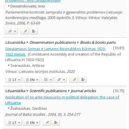
problemos.: Ieva Deviatnikovaitė
Dissertations
9
Deviatnikovaitė, Ieva
Subject area
:
Parlamentinė kontrolė: samprata ir įgyvendimo problemos Lietuvoje:
Education
1
konferencijos medžiaga, 2005 lapkričio 3, Vilnius. Vilnius: Valstybės
Economics
2
žinios, 2006, P. 63-69
Philosophy
2
History
227
Linguistics
8
Documentation. Iinformation
Lituanistika
Dissemination publications
Books & books parts
30
[
10.81
]
Literary Studies
Steigiamasis Seimas ir Lietuvos Respublikos kūrimas 1920-
5
Political sciences
1922 metais
[Constituent Assembly and creation of the Republic of
197
Psychology
1
Lithuania in 1920-1922]
Sociology
25
Svarauskas, Artūras
Law
122
Vilnius : Lietuvos istorijos institutas, 2020
Theology
5
Management
LT
EN
12
Text language
Lituanistika
Scientific publications
Journal articles
[
10.75
]
Country of publication
Application of ex ante measures in political delegation: the case of
Historical periods
Lithuania
Žvaliauskas, Giedrius
Lithuanian place names
Journal of Baltic studies , 2004, 35, 3, 254-277
Subject
LT
EN
Journal