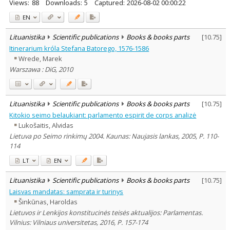
Views:
88
Downloads:
5
Captured:
2026-08-02 00:00:22
EN
Lituanistika
Scientific publications
Books & books parts
[
10.75
]
Itinerarium króla Stefana Batorego, 1576-1586
Wrede, Marek
Warszawa : DiG, 2010
Lituanistika
Scientific publications
Books & books parts
[
10.75
]
Kitokio seimo belaukiant: parlamento espirit de corps analizė
Lukošaitis, Alvidas
Lietuva po Seimo rinkimų 2004. Kaunas: Naujasis lankas, 2005, P. 110-
114
LT
EN
Lituanistika
Scientific publications
Books & books parts
[
10.75
]
Laisvas mandatas: samprata ir turinys
Šinkūnas, Haroldas
Lietuvos ir Lenkijos konstitucinės teisės aktualijos: Parlamentas.
Vilnius: Vilniaus universitetas, 2016, P. 157-174