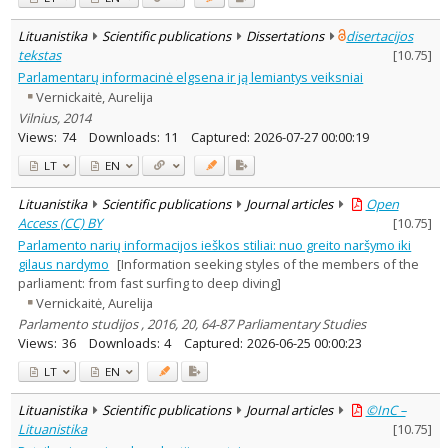
Lituanistika
Scientific publications
Dissertations
disertacijos
tekstas
[
10.75
]
Parlamentarų informacinė elgsena ir ją lemiantys veiksniai
Vernickaitė, Aurelija
Vilnius, 2014
Views:
74
Downloads:
11
Captured:
2026-07-27 00:00:19
LT
EN
Lituanistika
Scientific publications
Journal articles
Open
Access (CC) BY
[
10.75
]
Parlamento narių informacijos ieškos stiliai: nuo greito naršymo iki
gilaus nardymo
[Information seeking styles of the members of the
parliament: from fast surfing to deep diving]
Vernickaitė, Aurelija
Parlamento studijos , 2016, 20, 64-87 Parliamentary Studies
Views:
36
Downloads:
4
Captured:
2026-06-25 00:00:23
LT
EN
Lituanistika
Scientific publications
Journal articles
©InC –
Lituanistika
[
10.75
]