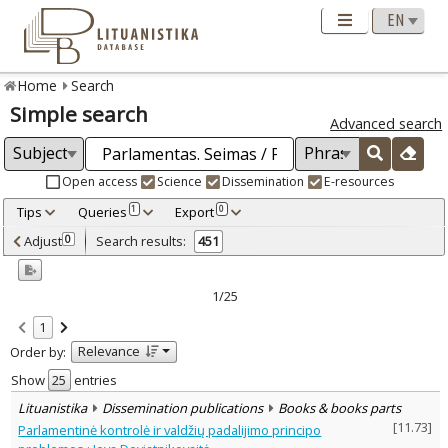
Home
Search
Simple search
Advanced search
Open access
Science
Dissemination
E-resources
Tips
Queries
Export
1
0
Adjusted by criteria
Adjust
Search results:
0
451
0
Year
–
1996
2025
1/25
Refine
:
1
Open access
282
Relevance
Order by:
Scientific publications
436
Dissemination publications
15
Show
entries
Document Type
:
Lituanistika
Dissemination publications
Books & books parts
Books & books parts
178
[
11.73
]
Parlamentinė kontrolė ir valdžių padalijimo principo
Journal articles
264