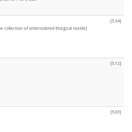
[
5.34
]
he collection of embroidered liturgical textile]
[
5.12
]
[
5.03
]