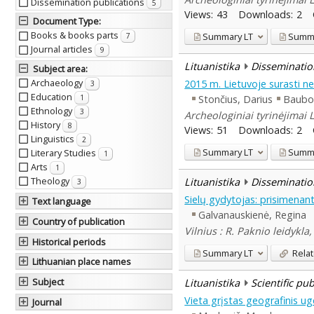
Dissemination publications
5
Views:
43
Downloads:
2
Document Type
:
Books & books parts
Summary
LT
Summ
7
Journal articles
9
Lituanistika
Disseminatio
Subject area
:
Archaeology
2015 m. Lietuvoje surasti než
3
Education
Stončius, Darius
Baubo
1
Ethnology
3
Archeologiniai tyrinėjimai 
History
8
Views:
51
Downloads:
2
Linguistics
2
Summary
LT
Summ
Literary Studies
1
Arts
1
Theology
Lituanistika
Disseminatio
3
Sielų gydytojas: prisimenan
Text language
Galvanauskienė, Regina
Country of publication
Vilnius : R. Paknio leidykla
Historical periods
Summary
LT
Relat
Lithuanian place names
Subject
Lituanistika
Scientific pu
Vieta grįstas geografinis ug
Journal