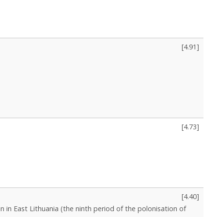
[
4.91
]
[
4.73
]
[
4.40
]
 in East Lithuania (the ninth period of the polonisation of