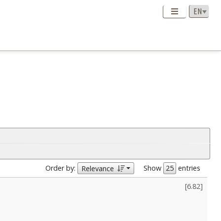
Order by:
Show
entries
Relevance
[
6.82
]