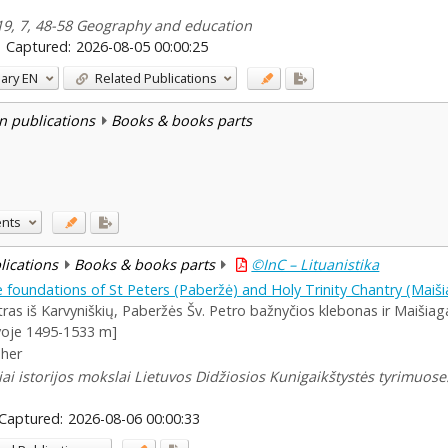
019, 7, 48-58 Geography and education
Captured:
2026-08-05 00:00:25
ary
EN
Related Publications
n publications
Books & books parts
ents
blications
Books & books parts
©InC – Lituanistika
 foundations of St Peters (Paberžė) and Holy Trinity Chantry (Maišia
tras iš Karvyniškių, Paberžės Šv. Petro bažnyčios klebonas ir Maišiag
uvoje 1495-1533 m]
pher
iai istorijos mokslai Lietuvos Didžiosios Kunigaikštystės tyrimuose. V
Captured:
2026-08-06 00:00:33