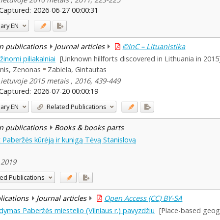
Captured:
2026-06-27 00:00:31
ary
EN
n publications
Journal articles
©InC – Lituanistika
inomi piliakalniai
[Unknown hillforts discovered in Lithuania in 2015
nis, Zenonas
Zabiela, Gintautas
Lietuvoje 2015 metais , 2016, 439-449
Captured:
2026-07-20 00:00:19
ary
EN
Related Publications
n publications
Books & books parts
t Paberžės kūrėją ir kunigą Tėvą Stanislovą
, 2019
ed Publications
blications
Journal articles
Open Access (CC) BY-SA
dymas Paberžės miestelio (Vilniaus r.) pavyzdžiu
[Place-based geogr