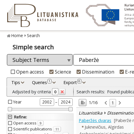
Home
Search
Simple search
Open access
Science
Dissemination
E-r
1
0
Tips
Queries
Export
Adjusted by criteria
Search results:
Found public
0
Year
–
2002
2024
1/16
1
Lituanistika
Disseminatio
Refine
:
Paberžės dvaras
[Paberžė 
Open access
9
Juknevičius, Algirdas
Scientific publications
11
Archeologiniai tyrinėjimai 