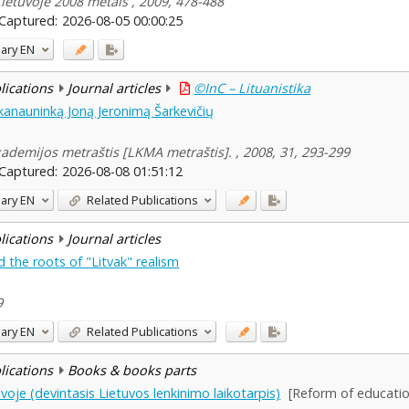
Lietuvoje 2008 metais , 2009, 478-488
Captured:
2026-08-05 00:00:25
ary
EN
blications
Journal articles
©InC – Lituanistika
kanauninką Joną Jeronimą Šarkevičių
kademijos metraštis [LKMA metraštis]. , 2008, 31, 293-299
Captured:
2026-08-08 01:51:12
ary
EN
Related Publications
blications
Journal articles
 the roots of "Litvak" realism
9
ary
EN
Related Publications
blications
Books & books parts
oje (devintasis Lietuvos lenkinimo laikotarpis)
[Reform of education