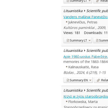
Summary
LT
Relat
Lituanistika
Scientific pu
Vandens malūnai Panevėžio
Juknevičius, Petras
Kultūros paminklai , 2009, 
Views:
181
Downloads:
11
Summary
LT
Summ
Lituanistika
Scientific pu
Apie 1980-uosius Paberžėje, 
memories of the 1863-1864 u
Kalinauskaitė, Rasa
Būdas , 2024, 6 (219), 1-15
Summary
EN
Rela
Lituanistika
Scientific pu
Krzyż w życiu staroobrzędow
Florkowska, Marta
Staroobrzędowcy za granic