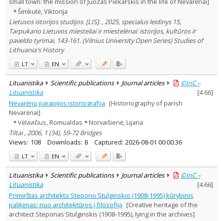
small town: the mission of Juozas Piekarskis in the life of Nevarėnai]
Šimkutė, Viktorija
Lietuvos istorijos studijos. [LIS]. , 2025, specialus leidinys 15,
Tarpukario Lietuvos miesteliai ir miestelėnai: istorijos, kultūros ir
paveldo tyrimai, 143-161. (Vilnius University Open Series) Studies of
Lithuania's History
LT
EN
Lituanistika
Scientific publications
Journal articles
©InC –
Lituanistika
[
4.66
]
Nevarėnų parapijos istoriografija
[Historiography of parish
Nevarėnai]
Vėlavičius, Romualdas
Norvaišienė, Lijana
Tiltai , 2006, 1 (34), 59-72 Bridges
Views:
108
Downloads:
8
Captured:
2026-08-01 00:00:36
LT
EN
Lituanistika
Scientific publications
Journal articles
©InC –
Lituanistika
[
4.66
]
Primirštas architekto Stepono Stulginskio (1908-1995) kūrybinis
palikimas: nuo architektūros į filosofiją
[Creative heritage of the
architect Steponas Stulginskis (1908-1995), lying in the archives]