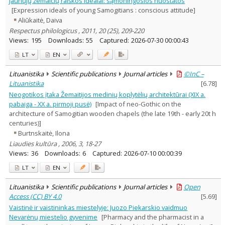
Jaunųjų žemaičių raiškos idealai: sąmoningosios nuostatos
History
2
[Expression ideals of young Samogitians : conscious attitude]
Linguistics
1
Aliūkaitė, Daiva
Arts
2
Respectus philologicus , 2011, 20 (25), 209-220
Text language
Views:
195
Downloads:
55
Captured:
2026-07-30 00:00:43
Country of publication
LT
EN
Historical periods
Lithuanian place names
Lituanistika
Scientific publications
Journal articles
©InC –
Lituanistika
[
6.78
]
Subject
Neogotikos įtaka Žemaitijos medinių koplytėlių architektūrai (XIX a.
Journal
pabaiga - XX a. pirmoji pusė)
[Impact of neo-Gothic on the
architecture of Samogitian wooden chapels (the late 19th - early 20t h
centuries)]
Burtnskaitė, Ilona
Liaudies kultūra , 2006, 3, 18-27
Views:
36
Downloads:
6
Captured:
2026-07-10 00:00:39
LT
EN
Lituanistika
Scientific publications
Journal articles
Open
Access (CC) BY 4.0
[
5.69
]
Vaistinė ir vaistininkas miestelyje: Juozo Piekarskio vaidmuo
Nevarėnų miestelio gyvenime
[Pharmacy and the pharmacist in a