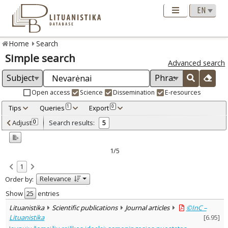
Home
Search
Simple search
Advanced search
Open access
Science
Dissemination
E-resources
Tips
Queries
Export
1
0
Adjusted by criteria
Adjust
Search results:
0
5
0
Year
–
2006
2025
1/5
Refine
:
1
Open access
5
Relevance
Order by:
Scientific publications
5
Document Type
:
Show
entries
Journal articles
5
Lituanistika
Scientific publications
Journal articles
©InC –
Subject area
:
Lituanistika
[
6.95
]
Ethnology
2