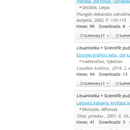
Plateliai. Beržonas. Gintališk
Griciūtė, Liepa
Plungės dekanato sakralinė a
leidykla, 2005, P. 110-115
Views:
99
Downloads:
8
Summary
LT
Summ
Lituanistika
Scientific pu
Etnogeografijos keliu, dar k
Vaitkevičius, Vykintas
Liaudies kultūra , 2014, 2, 
Views:
94
Downloads:
13
Summary
LT
Summ
Lituanistika
Scientific pu
Lietuvos kalvarijų Kryžiaus ke
Motuzas, Alfonsas
Tiltai. priedas , 2001, 6, 16-
Views:
41
Downloads:
5