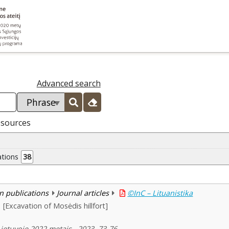
Advanced search
esources
ations
38
n publications
Journal articles
©InC – Lituanistika
[Excavation of Mosėdis hillfort]
Lietuvoje 2022 metais , 2023, 73-76