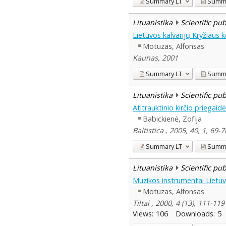
Summary
LT
Summ
Lituanistika
Scientific pu
Lietuvos kalvarijų Kryžiaus ke
Motuzas, Alfonsas
Kaunas, 2001
Summary
LT
Summ
Lituanistika
Scientific pu
Atitrauktinio kirčio priegaid
Babickienė, Zofija
Baltistica , 2005, 40, 1, 69-7
Summary
LT
Summ
Lituanistika
Scientific pu
Muzikos instrumentai Lietuvo
Motuzas, Alfonsas
Tiltai , 2000, 4 (13), 111-11
Views:
106
Downloads:
5