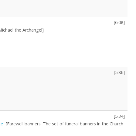
[
6.08
]
Michael the Archangel]
[
5.86
]
[
5.34
]
je
[Farewell banners. The set of funeral banners in the Church