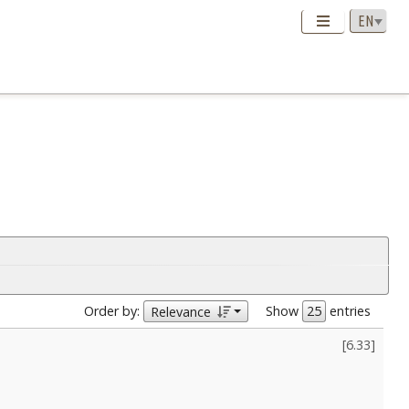
Order by:
Show
entries
Relevance
[
6.33
]