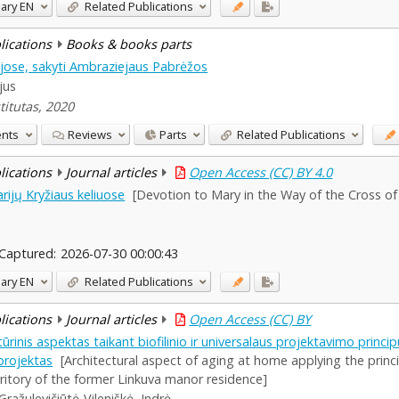
ary
EN
Related Publications
blications
Books & books parts
ijose, sakyti Ambraziejaus Pabrėžos
jus
stitutas, 2020
ents
Reviews
Parts
Related Publications
blications
Journal articles
Open Access (CC) BY 4.0
arijų Kryžiaus keliuose
[Devotion to Mary in the Way of the Cross of 
Captured:
2026-07-30 00:00:43
ary
EN
Related Publications
blications
Journal articles
Open Access (CC) BY
rinis aspektas taikant biofilinio ir universalaus projektavimo princ
projektas
[Architectural aspect of aging at home applying the princi
erritory of the former Linkuva manor residence]
Gražulevičiūtė-Vileniškė, Indrė