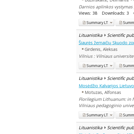
Darnios aplinkos vystymas 
Views:
38
Downloads:
3
Summary
LT
Summ
Lituanistika
Scientific pu
Šiaurės žemaičių Skuodo zo
Girdenis, Aleksas
Vilnius : Vilniaus universite
Summary
LT
Summ
Lituanistika
Scientific pu
Mosėdžio Kalvarijos Lietuvos
Motuzas, Alfonsas
Florilegium Lithuanum: in 
Vilniaus pedagoginio univer
Summary
LT
Summ
Lituanistika
Scientific pu