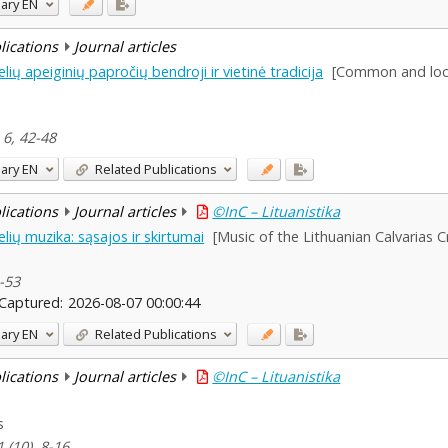
ary
EN
blications
Journal articles
elių apeiginių papročių bendroji ir vietinė tradicija
[Common and local
 6, 42-48
ary
EN
Related Publications
blications
Journal articles
©InC – Lituanistika
elių muzika: sąsajos ir skirtumai
[Music of the Lithuanian Calvarias C
4-53
Captured:
2026-08-07 00:00:44
ary
EN
Related Publications
blications
Journal articles
©InC – Lituanistika
s
 (10), 8-16