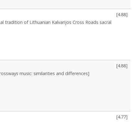
[
4.88
]
 tradition of Lithuanian Kalvarijos Cross Roads sacral
[
4.88
]
rossways music: similarities and differences]
[
4.77
]