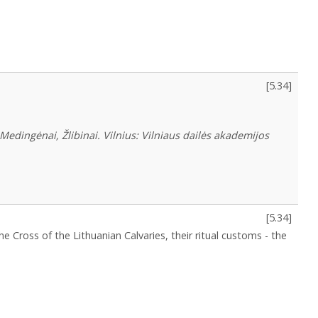
[
5.34
]
 Medingėnai, Žlibinai. Vilnius: Vilniaus dailės akademijos
[
5.34
]
he Cross of the Lithuanian Calvaries, their ritual customs - the