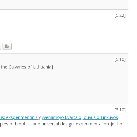
[
5.22
]
[
5.10
]
the Calvaries of Lithuania]
[
5.10
]
ipus: eksperimentinis gyvenamojo kvartalo, buvusio Linkuvos
ples of biophilic and universal design: experimental project of