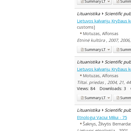
Summary
LT
Summ
Lituanistika
Scientific pu
Lietuvos kalvarijų Kryžiaus k
customs]
Motuzas, Alfonsas
Etninė kultūra , 2007, 2006,
Summary
LT
Summ
Lituanistika
Scientific pu
Lietuvos kalvarijų Kryžiaus k
Motuzas, Alfonsas
Tiltai. priedas , 2004, 21, 4
Views:
84
Downloads:
3
Summary
LT
Summ
Lituanistika
Scientific pu
Etnologui Vaciui Miliui - 75
Šaknys, Žilvytis Bernarda
Lietuvos etnologija , 2001, 1