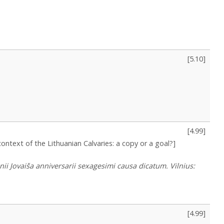
[
5.10
]
[
4.99
]
context of the Lithuanian Calvaries: a copy or a goal?]
i Jovaiša anniversarii sexagesimi causa dicatum. Vilnius:
[
4.99
]