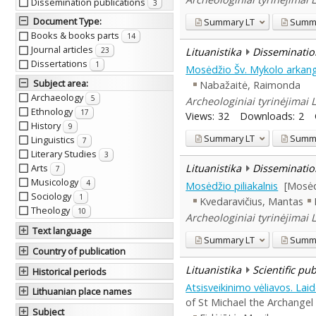
Dissemination publications
3
Document Type
:
Summary
LT
Summ
Books & books parts
14
Journal articles
Lituanistika
Disseminatio
23
Dissertations
1
Mosėdžio Šv. Mykolo arkang
Subject area
:
Nabažaitė, Raimonda
Archaeology
5
Archeologiniai tyrinėjimai 
Ethnology
17
Views:
32
Downloads:
2
History
9
Summary
LT
Summ
Linguistics
7
Literary Studies
3
Lituanistika
Disseminatio
Arts
7
Musicology
4
Mosėdžio piliakalnis
[Mosėdi
Sociology
1
Kvedaravičius, Mantas
Theology
10
Archeologiniai tyrinėjimai 
Text language
Summary
LT
Summ
Country of publication
Lituanistika
Scientific pu
Historical periods
Atsisveikinimo vėliavos. La
Lithuanian place names
of St Michael the Archangel
Subject