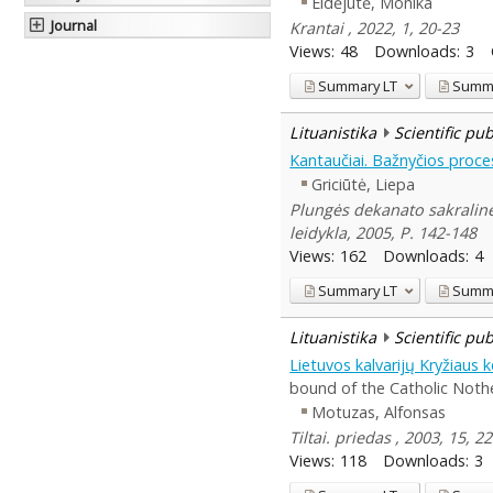
Eidėjūtė, Monika
Journal
Krantai , 2022, 1, 20-23
Views:
48
Downloads:
3
Summary
LT
Summ
Lituanistika
Scientific pu
Kantaučiai. Bažnyčios proce
Griciūtė, Liepa
Plungės dekanato sakralinė a
leidykla, 2005, P. 142-148
Views:
162
Downloads:
4
Summary
LT
Summ
Lituanistika
Scientific pu
Lietuvos kalvarijų Kryžiaus 
bound of the Catholic Noth
Motuzas, Alfonsas
Tiltai. priedas , 2003, 15, 2
Views:
118
Downloads:
3