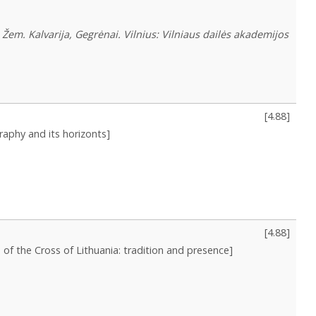
i, Žem. Kalvarija, Gegrėnai. Vilnius: Vilniaus dailės akademijos
[
4.88
]
raphy and its horizonts]
[
4.88
]
 of the Cross of Lithuania: tradition and presence]