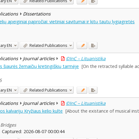
ary
EN
Related Publications
blications
Dissertations
lių apeiginiai papročiai: vietiniai savitumai ir kitų tautų lygiagretės
ary
EN
Related Publications
blications
Journal articles
©InC – Lituanistika
ės šiaurės žemaičių kretingiškių tarmėje
[On the retracted syllable a
6
ary
EN
Related Publications
blications
Journal articles
©InC – Lituanistika
s kalvarijų Kryžiaus kelio kulte
[About the existance of musical ins
9 Bridges
Captured:
2026-08-07 00:00:44