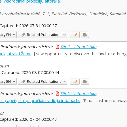
ė. Veidrodiniai procesijų altorėliai
rchitektūra ir dailė. T. 3, Plateliai, Beržoras, Gintališkė, Šateikia
Captured:
2026-07-31 00:00:27
ary
EN
Related Publications
blications
Journal articles
©InC – Lituanistika
artą atrasti Žemę
[New opportunity to discover the land, or ethnog
46-59
Captured:
2026-08-07 00:00:44
ary
EN
Related Publications
blications
Journal articles
©InC – Lituanistika
lių apeiginiai papročiai: tradicija ir dabartis
[Ritual customs of ways
32
Captured:
2026-07-04 00:00:43