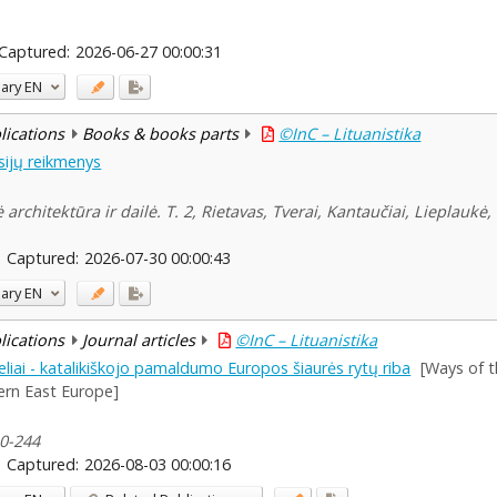
Captured:
2026-06-27 00:00:31
ary
EN
blications
Books & books parts
©InC – Lituanistika
sijų reikmenys
rchitektūra ir dailė. T. 2, Rietavas, Tverai, Kantaučiai, Lieplaukė,
Captured:
2026-07-30 00:00:43
ary
EN
blications
Journal articles
©InC – Lituanistika
keliai - katalikiškojo pamaldumo Europos šiaurės rytų riba
[Ways of t
ern East Europe]
20-244
Captured:
2026-08-03 00:00:16