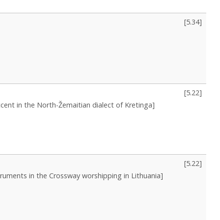
[
5.34
]
[
5.22
]
ccent in the North-Žemaitian dialect of Kretinga]
[
5.22
]
truments in the Crossway worshipping in Lithuania]