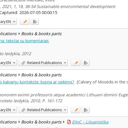
, 2021, 1, 18, 38-54 Sustainable environmental development
Captured:
2026-07-05 00:00:15
ary
EN
blications
Books & books parts
na: tekstai su komentarais
to leidykla, 2012
ary
EN
Related Publications
blications
Books & books parts
 kalvarijų kontekste: kopija ar siekinys?
[Calvary of Mosėdis in the 
honorem eximii professoris atque academici Lithuani domini Eugeni
siteto leidykla, 2010, P. 161-172
ary
EN
Related Publications
blications
Books & books parts
©InC – Lituanistika