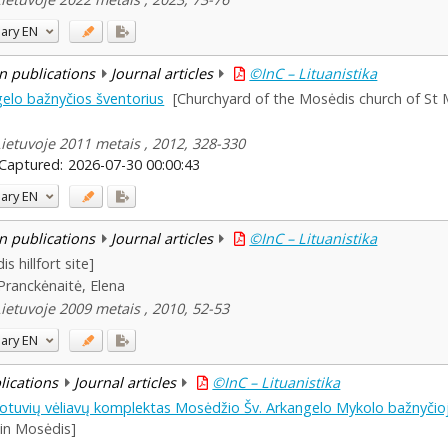
ary
EN
n publications
Journal articles
©InC – Lituanistika
elo bažnyčios šventorius
[Churchyard of the Mosėdis church of St 
Lietuvoje 2011 metais , 2012, 328-330
Captured:
2026-07-30 00:00:43
ary
EN
n publications
Journal articles
©InC – Lituanistika
s hillfort site]
Pranckėnaitė, Elena
Lietuvoje 2009 metais , 2010, 52-53
ary
EN
blications
Journal articles
©InC – Lituanistika
idotuvių vėliavų komplektas Mosėdžio Šv. Arkangelo Mykolo bažnyčio
 in Mosėdis]