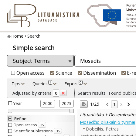
Home
Search
Simple search
Open access
Science
Dissemination
E-r
1
0
Tips
Queries
Export
Adjusted by criteria
Search results:
Found public
0
Year
–
2000
2023
1/25
1
2
Lituanistika
Disseminatio
Refine
:
Mosėdžio piliakalnio tyrimai
Open access
25
Dobeikis, Petras
Scientific publications
35
Archeologiniai tyrinėjimai 