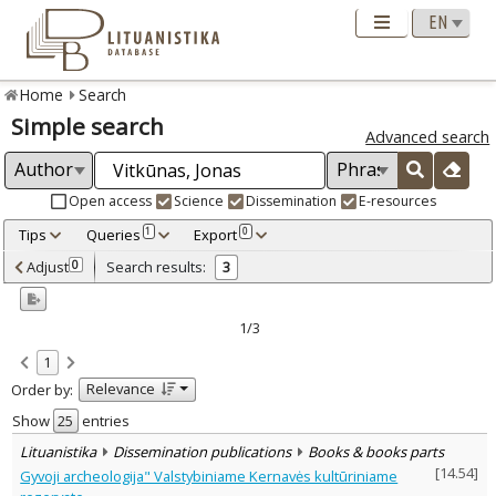
Home
Search
Simple search
Advanced search
Open access
Science
Dissemination
E-resources
Tips
Queries
Export
1
0
Adjusted by criteria
Adjust
Search results:
0
3
0
Year
–
2005
2005
1/3
Refine
:
1
Scientific publications
1
Relevance
Order by:
Dissemination publications
2
Document Type
:
Show
entries
Books & books parts
3
Lituanistika
Dissemination publications
Books & books parts
Subject area
:
[
14.54
]
Gyvoji archeologija" Valstybiniame Kernavės kultūriniame
Ethnology
1