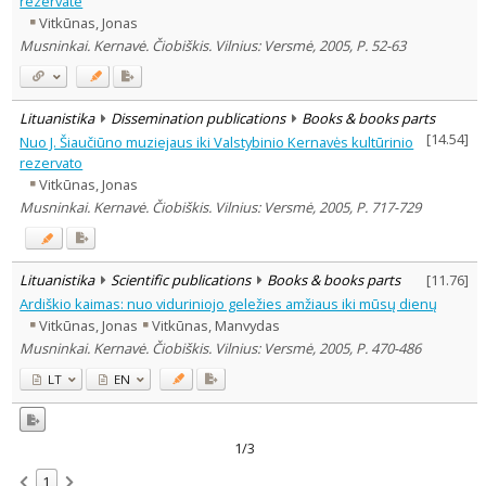
rezervate
History
3
Vitkūnas, Jonas
Text language
Musninkai. Kernavė. Čiobiškis. Vilnius: Versmė, 2005, P. 52-63
Country of publication
Historical periods
Lituanistika
Dissemination publications
Books & books parts
Lithuanian place names
[
14.54
]
Nuo J. Šiaučiūno muziejaus iki Valstybinio Kernavės kultūrinio
Subject
rezervato
Journal
Vitkūnas, Jonas
Musninkai. Kernavė. Čiobiškis. Vilnius: Versmė, 2005, P. 717-729
Lituanistika
Scientific publications
Books & books parts
[
11.76
]
Ardiškio kaimas: nuo viduriniojo geležies amžiaus iki mūsų dienų
Vitkūnas, Jonas
Vitkūnas, Manvydas
Musninkai. Kernavė. Čiobiškis. Vilnius: Versmė, 2005, P. 470-486
LT
EN
1/3
1