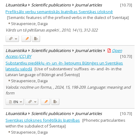
Lituanistika
Scientific publications
Journal articles
[
10.73
]
Prefiksālo verbu semantiskās īpatnības Sventājas izloksnē
[Semantic features of the prefixed verbs in the dialect of Sventaja]
Straupeniece, Daiga
Vārds un tā pētišanas aspekti , 2010, 14 (1), 312-322
Lituanistika
Scientific publications
Journal articles
Open
Access (CC) BY
[
10.73
]
Substantīvu piedēkļu -in- un -īn- lietojums Būtiņģes un Sventājas
latviešu valodā
[Use of substantives’ suffixes -in- and -īn- in the
Latvian language of Būtingė and Šventoji]
Straupeniece, Daiga
Valoda: nozīme un forma, , 2024, 15, 198-209. Language: meaning and
form
EN
Lituanistika
Scientific publications
Journal articles
[
10.73
]
Sventājas izloksnes fonētiškās īpatnības
[Phonetic particularities
within the subdialect of Šventaja]
Straupeniece, Daiga