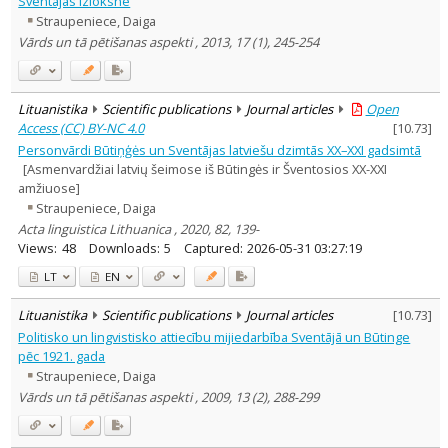
Sventājas izloksne
Political sciences
1
Straupeniece, Daiga
Sociology
1
Vārds un tā pētišanas aspekti , 2013, 17 (1), 245-254
Text language
Country of publication
Historical periods
Lituanistika
Scientific publications
Journal articles
Open
Access (CC) BY-NC 4.0
[
10.73
]
Lithuanian place names
Personvārdi Būtiņģės un Sventājas latviešu dzimtās XX–XXI gadsimtā
Subject
[Asmenvardžiai latvių šeimose iš Būtingės ir Šventosios XX-XXI
Journal
amžiuose]
Straupeniece, Daiga
Acta linguistica Lithuanica , 2020, 82, 139-
Views:
48
Downloads:
5
Captured:
2026-05-31 03:27:19
LT
EN
Lituanistika
Scientific publications
Journal articles
[
10.73
]
Politisko un lingvistisko attiecību mijiedarbība Sventājā un Būtinge
рēс 1921. gada
Straupeniece, Daiga
Vārds un tā pētišanas aspekti , 2009, 13 (2), 288-299