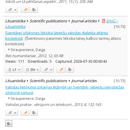
Vārds un tā pētišanas aspekti , 2011, 15 (1), 335-346
Lituanistika
Scientific publications
Journal articles
©InC –
Lituanistika
[
10.73
]
Sventājas izloksnes leksika latviešu valodas dialekta atlanta
kontekstā
[Šventosios patarmės leksika latvių kalbos tarmių atlaso
kontekste]
Straupeniece, Daiga
Res humanitariae , 2012, 12, 65-98
Views:
111
Downloads:
5
Captured:
2026-07-30 00:00:43
LT
EN
Lituanistika
Scientific publications
Journal articles
[
10.73
]
Valodas lietojuma izmaiņas Būtiņģē un Sventājā - latviešu pierobežas
izloksnē Lietuvā
Straupeniece, Daiga
Valodas prakse : vērojumi un ieteikumi , 2013, 8, 132-143