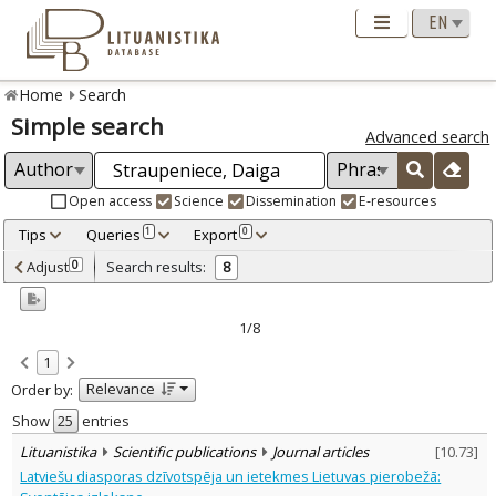
Home
Search
Simple search
Advanced search
Open access
Science
Dissemination
E-resources
Tips
Queries
Export
1
0
Adjusted by criteria
Adjust
Search results:
0
8
0
Year
–
2009
2024
1/8
Refine
:
1
Open access
3
Relevance
Order by:
Scientific publications
8
Document Type
:
Show
entries
Journal articles
8
Lituanistika
Scientific publications
Journal articles
[
10.73
]
Subject area
:
Latviešu diasporas dzīvotspēja un ietekmes Lietuvas pierobežā:
Linguistics
8